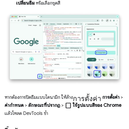
เปลี่ยนธีม
หรือเลือกชุดสี
การตั้งค่า
หากต้องการปิดธีมแบบไดนามิก ให้ล้าง
การตั้งค่า
>
check_box_outline_blank
ค่ากําหนด
>
ลักษณะที่ปรากฏ
>
ใช้รูปแบบสีของ Chrome
แล้วโหลด DevTools ซ้ำ