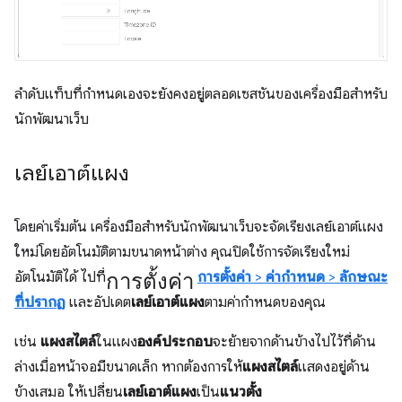
ลำดับแท็บที่กำหนดเองจะยังคงอยู่ตลอดเซสชันของเครื่องมือสำหรับ
นักพัฒนาเว็บ
เลย์เอาต์แผง
โดยค่าเริ่มต้น เครื่องมือสำหรับนักพัฒนาเว็บจะจัดเรียงเลย์เอาต์แผง
ใหม่โดยอัตโนมัติตามขนาดหน้าต่าง คุณปิดใช้การจัดเรียงใหม่
การตั้งค่า
อัตโนมัติได้ ไปที่
การตั้งค่า
>
ค่ากําหนด
>
ลักษณะ
ที่ปรากฏ
และอัปเดต
เลย์เอาต์แผง
ตามค่ากําหนดของคุณ
เช่น
แผงสไตล์
ในแผง
องค์ประกอบ
จะย้ายจากด้านข้างไปไว้ที่ด้าน
ล่างเมื่อหน้าจอมีขนาดเล็ก หากต้องการให้
แผงสไตล์
แสดงอยู่ด้าน
ข้างเสมอ ให้เปลี่ยน
เลย์เอาต์แผง
เป็น
แนวตั้ง