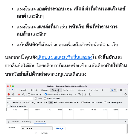
แผงในแผง
องค์ประกอบ
เช่น
สไตล์
ค่าที่คำนวณแล้ว
เลย์
เอาต์
และอื่นๆ
แผงในแผง
แหล่งที่มา
เช่น
หน้าเว็บ
พื้นที่ทํางาน
การ
ลบล้าง
และอื่นๆ
แท็บ
ลิ้นชัก
ที่ด้านล่างของเครื่องมือสําหรับนักพัฒนาเว็บ
นอกจากนี้ คุณยัง
เลื่อนแผงและแท็บขึ้นและลง
ไปยัง
ลิ้นชัก
และ
จากลิ้นชักได้ด้วย โดยคลิกขวาที่แผงหรือแท็บ แล้วเลือก
ย้ายไปด้าน
บน
หรือ
ย้ายไปด้านล่าง
จากเมนูแบบเลื่อนลง