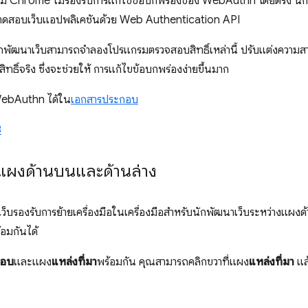
ม่ Chrome ไม่รองรับการแก้ไขข้อบกพร่องของ WebAuthn โดยตรง นักพ
ื่อทดสอบเว็บแอปพลิเคชันด้วย Web Authentication API
ักพัฒนาเว็บสามารถจำลองโปรแกรมตรวจสอบสิทธิ์เหล่านี้ ปรับแต่งควา
ธิ์จริง ซึ่งจะช่วยให้ การแก้ไขข้อบกพร่องง่ายขึ้นมาก
ร์ WebAuthn ได้ใน
เอกสารประกอบ
3
างแผงด้านบนและด้านล่าง
ว็บรองรับการย้ายเครื่องมือในเครื่องมือสำหรับนักพัฒนาเว็บระหว่างแผงด้
้อมกันได้
กอบ
และแผง
แหล่งที่มา
พร้อมกัน คุณสามารถคลิกขวาที่แผง
แหล่งที่มา
แล