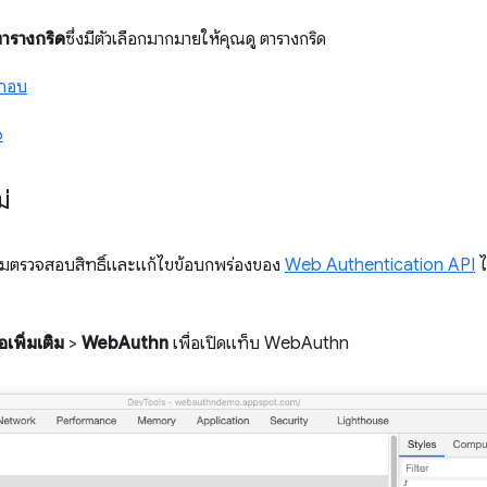
ารางกริด
ซึ่งมีตัวเลือกมากมายให้คุณดู ตารางกริด
ะกอบ
6
่
มตรวจสอบสิทธิ์และแก้ไขข้อบกพร่องของ
Web Authentication API
ไ
ือเพิ่มเติม
>
WebAuthn
เพื่อเปิดแท็บ WebAuthn