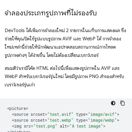
จำลองประเภทรูปภาพที่ไม่รองรับ
DevTools ได้เพิ่มการจำลองใหม่ 2 รายการในแท็บการแสดงผล ซึ่ง
ช่วยให้คุณปิดใช้รูปแบบรูปภาพ AVIF และ WebP ได้ การจำลอง
ใหม่เหล่านี้ช่วยให้นักพัฒนาแอปทดสอบสถานการณ์การโหลด
รูปภาพต่างๆ ได้ง่ายขึ้น โดยไม่ต้องเปลี่ยนเบราว์เซอร์
สมมติว่าเรามีโค้ด HTML ต่อไปนี้เพื่อแสดงรูปภาพใน AVIF และ
WebP สำหรับเบราว์เซอร์รุ่นใหม่ โดยมีรูปภาพ PNG สำรองสำหรับ
เบราว์เซอร์รุ่นเก่า
<
picture
<
source
srcset
=
"test.avif"
type
=
"image/avif"
<
source
srcset
=
"test.webp"
type
=
"image/webp"
<
img
src
=
"test.png"
alt
=
"A test image"
>

<
/picture