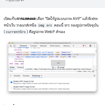
เปิดแท็บ
การแสดงผล
เลือก "ปิดใช้รูปแบบภาพ AVIF" แล้วรีเฟรช
หน้าเว็บ วางเมาส์เหนือ
img src
ตอนนี้ src ของรูปภาพปัจจุบัน
(
currentSrc
) คือรูปภาพ WebP สำรอง