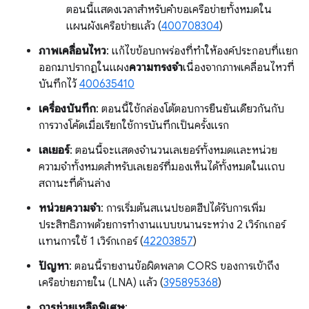
ตอนนี้แสดงเวลาสำหรับคำขอเครือข่ายทั้งหมดใน
แผนผังเครือข่ายแล้ว (
400708304
)
ภาพเคลื่อนไหว
: แก้ไขข้อบกพร่องที่ทำให้องค์ประกอบที่แยก
ออกมาปรากฏในแผง
ความทรงจำ
เนื่องจากภาพเคลื่อนไหวที่
บันทึกไว้
400635410
เครื่องบันทึก
: ตอนนี้ใช้กล่องโต้ตอบการยืนยันเดียวกันกับ
การวางโค้ดเมื่อเรียกใช้การบันทึกเป็นครั้งแรก
เลเยอร์
: ตอนนี้จะแสดงจำนวนเลเยอร์ทั้งหมดและหน่วย
ความจำทั้งหมดสำหรับเลเยอร์ที่มองเห็นได้ทั้งหมดในแถบ
สถานะที่ด้านล่าง
หน่วยความจำ
: การเริ่มต้นสแนปชอตฮีปได้รับการเพิ่ม
ประสิทธิภาพด้วยการทำงานแบบขนานระหว่าง 2 เวิร์กเกอร์
แทนการใช้ 1 เวิร์กเกอร์ (
42203857
)
ปัญหา
: ตอนนี้รายงานข้อผิดพลาด CORS ของการเข้าถึง
เครือข่ายภายใน (LNA) แล้ว (
395895368
)
การช่วยเหลือพิเศษ
: