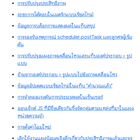
การปรับปรุงประสิทธิภาพ
ระยะการโต้ตอบในเมตริกแบบเรียลไทม์
ข้อมูลการบล็อกการแสดงผลในแท็บสรุป
การรองรับเหตุการณ์ scheduler.postTask และลูกศรผู้เริ่ม
ต้น
การปรับปรุงแผงภาพเคลื่อนไหวและแท็บองค์ประกอบ > รูป
แบบ
ข้ามจากองค์ประกอบ > รูปแบบไปยังภาพเคลื่อนไหว
ข้อมูลอัปเดตแบบเรียลไทม์ในแท็บ "คำนวณแล้ว"
การจำลองแรงดันการประมวลผลในเซ็นเซอร์
ออบเจ็กต์ JS ที่มีชื่อเดียวกันซึ่งจัดกลุ่มตามแหล่งที่มาในแผง
หน่วยความจำ
การตั้งค่าโฉมใหม่
เลิกใช้งานแผงข้อมูลเชิงลึกเกี่ยวกับประสิทธิภาพแล้วและจะ