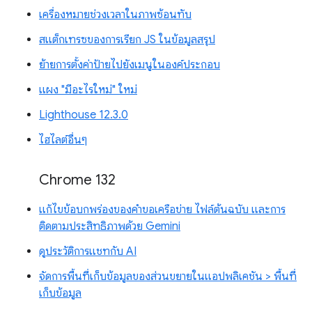
เครื่องหมายช่วงเวลาในภาพซ้อนทับ
สแต็กเทรซของการเรียก JS ในข้อมูลสรุป
ย้ายการตั้งค่าป้ายไปยังเมนูในองค์ประกอบ
แผง "มีอะไรใหม่" ใหม่
Lighthouse 12.3.0
ไฮไลต์อื่นๆ
Chrome 132
แก้ไขข้อบกพร่องของคำขอเครือข่าย ไฟล์ต้นฉบับ และการ
ติดตามประสิทธิภาพด้วย Gemini
ดูประวัติการแชทกับ AI
จัดการพื้นที่เก็บข้อมูลของส่วนขยายในแอปพลิเคชัน > พื้นที่
เก็บข้อมูล