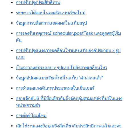
การปรับปรุงประสิทธิภาพ
ระยะการโต้ตอบในเมตริกแบบเรียลไทม์
ข้อมูลการบล็อกการแสดงผลในแท็บสรุป
การรองรับเหตุการณ์ scheduler.postTask และลูกศรผู้เริ่ม
ต้น
การปรับปรุงแผงภาพเคลื่อนไหวและแท็บองค์ประกอบ > รูป
แบบ
ข้ามจากองค์ประกอบ > รูปแบบไปยังภาพเคลื่อนไหว
ข้อมูลอัปเดตแบบเรียลไทม์ในแท็บ "คำนวณแล้ว"
การจำลองแรงดันการประมวลผลในเซ็นเซอร์
ออบเจ็กต์ JS ที่มีชื่อเดียวกันซึ่งจัดกลุ่มตามแหล่งที่มาในแผง
หน่วยความจำ
การตั้งค่าโฉมใหม่
เลิกใช้งานแผงข้อมูลเชิงลึกเกี่ยวกับประสิทธิภาพแล้วและจะ