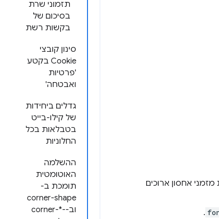
תזמוני שרת
בסיכום של
בקשות רשת
סינון קובצי
Cookie בקטע
'פרטיות
ואבטחה'
גדלים ביחידות
של קילו-בייט
בטבלאות בכל
החלוניות
ההשלמה
האוטומטית
מזמני אחסון ארוכים
תומכת ב-
corner-shape
וב-corner-*-
.
fo