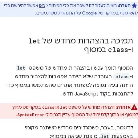
הערה:
רוצים לעזור לנו לשפר את כלי הפיתוח?
כאן
אפשר להירשם כדי
להשתתף במחקר של Google על התנהגות משתמשים.
תמיכה בהצהרות מחדש של
let
ו-
class
במסוף
המסוף תומך עכשיו בהצהרות מחדש של משפטי
let
ו-
class
. העובדה שלא הייתה אפשרות להצהיר מחדש
הייתה בעיה נפוצה למפתחי אתרים שהשתמשו במסוף כדי
להתנסות בקוד JavaScript חדש.
אזהרה:
הצהרה מחדש על משפט
או
בסקריפט מחוץ
class
let
למסוף או בתוך קלט יחיד של המסוף עדיין תגרום ל-
.
SyntaxError
לדוגמה, בעבר, כשמגדירים מחדש משתנה מקומי
באמצעות
let
, מוצגת שגיאה במסוף: