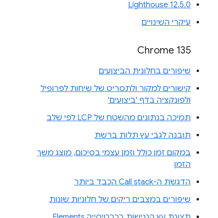
Lighthouse 12.5.0
עיקרי השינויים
Chrome 135
שיפורים בחלונית הביצועים
קישורים למקור ולתסריט של שיחות לפרופיל
ולפונקציה בדף 'ביצועים'
תמיכה בנתונים מהשטח של LCP לפי שלב
תובנה לגבי עץ תלות ברשת
במקום זמן כולל וזמן עצמי בסיכום, מוצג משך
הזמן
הדגשת ה-Call stack הכבד ביותר
שיפורים במצבים ריקים של חלוניות שונות
תצוגת עץ הנגישות בכרטיסייה Elements