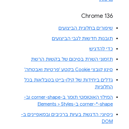
Chrome 136
שיפורים בחלונית הביצועים
תובנות חדשות לגבי הביצועים
כדי להדגיש
תזמוני השרת בסיכום של בקשות הרשת
סינון קובצי Cookie בקטע 'פרטיות ואבטחה'
גדלים ביחידות של קילו-בייט בטבלאות בכל
החלוניות
המילוי האוטומטי תומך ב-corner-shape וב-
corner-*-shape ב-Elements > Styles
ניסיוני: הדגשת בעיות ברכיבים ובמאפיינים ב-
DOM