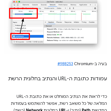
בעיה ב-Chromium‏
#988253
עמודות כתובת ה-URL והנתיב בחלונית הרשת
כדי לראות את הנתיב המוחלט או את כתובת ה-URL
המלאה של כל משאב רשת, אפשר להשתמש בעמודות
החדשות
Path
(נתיב) ו-
URL
בחלונית
Network
(רשת).