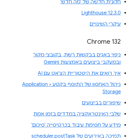
חלונית חדשה של 'מה חדש'
Lighthouse 12.3.0
עיקרי השינויים
Chrome 132
ניפוי באגים בבקשות רשת, בקובצי מקור
ובמעקבי ביצועים באמצעות Gemini
איך רואים את היסטוריית הצ'אט עם AI
ניהול האחסון של התוסף בקטע Application >
Storage
שיפורים בביצועים
שלבי האינטראקציה במדדים בזמן אמת
מידע על חסימת עיבוד בכרטיסייה 'סיכום'
תמיכה באירועים של scheduler.postTask