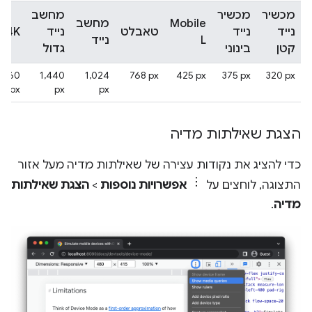
מכשיר
מכשיר
מחשב
Mobile
מחשב
נייד
נייד
טאבלט
נייד
4K
L
נייד
קטן
בינוני
גדול
2,560
‎1,440
‎1,024
‎768 px
‎425 px
‎375 px
‎320 px
px
px
px
הצגת שאילתות מדיה
כדי להציג את נקודות עצירה של שאילתות מדיה מעל אזור
התצוגה, לוחצים על
אפשרויות נוספות
>
הצגת שאילתות
מדיה
.