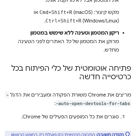
את המטמון אבל לא מרוקנת אותו.
מקש קיצור:
(macOS) או
R
+
Shift
+
Cmd
Ctrl
+
Shift
+
R
(Windows/Linux).
ריקון המטמון וטעינה ללא שימוש במטמון
מרוקן את המטמון של
כל
האתרים לפני הטעינה
מחדש.
פתיחה אוטומטית של כלי הפיתוח בכל
כרטיסייה חדשה
מריצים את Chrome משורת הפקודה ומעבירים את הדגל
-
:
-auto-open-devtools-for-tabs
סוגרים את כל המופעים הפעילים של Chrome.
נקודה חשובה:
התכונה הניסיונית הזו פועלת רק במופע הראשון