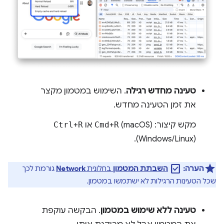
טעינה מחדש רגילה
. השימוש במטמון מקצר
את זמן הטעינה מחדש.
מקש קיצור:
(macOS) או
R
+
Cmd
R
+
Ctrl
(Windows/Linux).
check_box
הערה:
השבתת המטמון
בחלונית
Network
גורמת לכך
שכל הטעינות הרגילות לא ישתמשו במטמון.
טעינה ללא שימוש במטמון
. הבקשה עוקפת