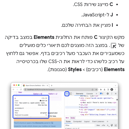
C
מייצג שירות CSS.
J
ל-JavaScript.
I
מציין את הבחירה שלכם.
מקש הקיצור
C
פותח את החלונית
Elements
במצב בדיקה
ink_selection
של
. במצב הזה מוצגים לכם תיאורי כלים מועילים
כשמעבירים את העכבר מעל רכיבים בדף. אפשר גם ללחוץ
על רכיב כלשהו כדי לראות את ה-CSS שלו בכרטיסייה
Elements
(רכיבים) >
Styles
(סגנונות).