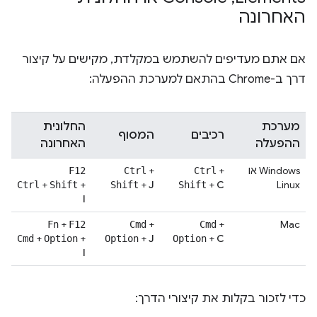
האחרונה
אם אתם מעדיפים להשתמש במקלדת, מקישים על קיצור
דרך ב-Chrome בהתאם למערכת ההפעלה:
מערכת
החלונית
רכיבים
המסוף
ההפעלה
האחרונה
Windows או
+
+
F12
Ctrl
Ctrl
+
+
+
J
+
C
Linux
Ctrl
Shift
Shift
Shift
I
+
+
+
Mac
Fn
F12
Cmd
Cmd
+
+
+
J
+
C
Cmd
Option
Option
Option
I
כדי לזכור בקלות את קיצורי הדרך: