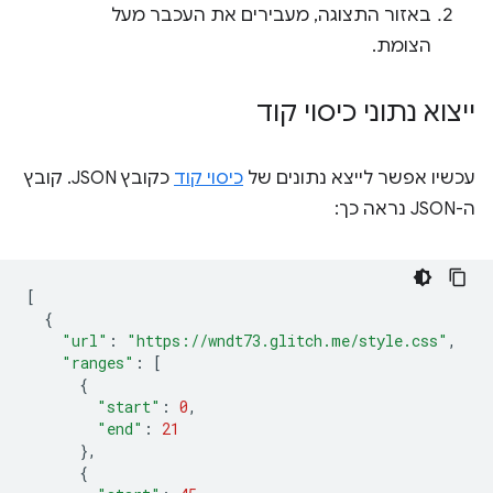
באזור התצוגה, מעבירים את העכבר מעל
הצומת.
ייצוא נתוני כיסוי קוד
עכשיו אפשר לייצא נתונים של
כיסוי קוד
כקובץ JSON. קובץ
ה-JSON נראה כך:
[
{
"url"
:
"https://wndt73.glitch.me/style.css"
,
"ranges"
:
[
{
"start"
:
0
,
"end"
:
21
},
{