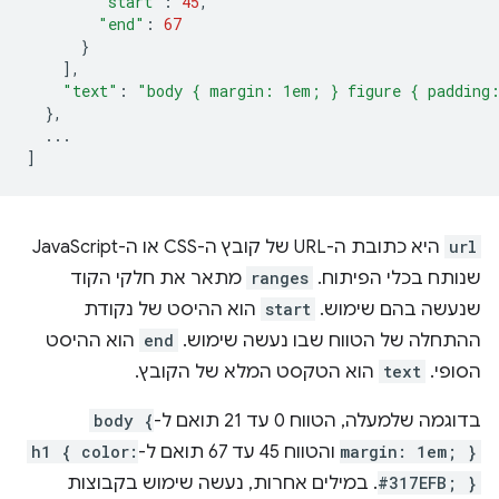
"start"
:
45
,
"end"
:
67
}
],
"text"
:
"body { margin: 1em; } figure { padding
},
...
]
url
היא כתובת ה-URL של קובץ ה-CSS או ה-JavaScript
שנותח בכלי הפיתוח. ‫
ranges
מתאר את חלקי הקוד
שנעשה בהם שימוש. ‫
start
הוא ההיסט של נקודת
ההתחלה של הטווח שבו נעשה שימוש. ‫
end
הוא ההיסט
הסופי. ‫
text
הוא הטקסט המלא של הקובץ.
בדוגמה שלמעלה, הטווח 0 עד 21 תואם ל-
body {
margin: 1em; }
והטווח 45 עד 67 תואם ל-
h1 { color:
#317EFB; }
. במילים אחרות, נעשה שימוש בקבוצות