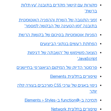
מקורות עם קישור מקדים בתובנה 'עץ תלות
ברשת'
זמני התגובה של השרת וההפניה האוטומטית
בתובנה 'זמן הטעינה של הבקשה למסמך'
הפניות אוטומטיות בסיכום של בקשות הרשת
הפחתת רעשים בנתוני הביצועים
הוצאה משימוש של 'השבתה של דגימות
JavaScript'
פרמטר הדיוק של המיקום הגיאוגרפי בחיישנים
שיפורים בחלונית Elements
ניפוי באגים של ערכי CSS מורכבים בצורה קלה
יותר
תמיכה ב-@function ב-Elements > Styles
שיפורים בחלונית Network