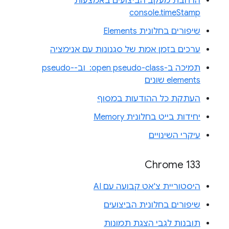
הרחבת מעקב הביצועים באמצעות
console.timeStamp
שיפורים בחלונית Elements
ערכים בזמן אמת של סגנונות עם אנימציה
תמיכה ב-‎ :open pseudo-class וב-pseudo-
elements שונים
העתקת כל ההודעות במסוף
יחידות בייט בחלונית Memory
עיקרי השינויים
Chrome 133
היסטוריית צ'אט קבועה עם AI
שיפורים בחלונית הביצועים
תובנות לגבי הצגת תמונות