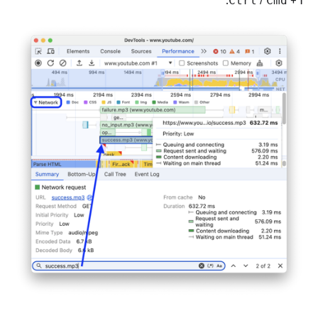
.
Ctrl
/
Cmd
+
F