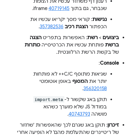
רענון דף משחזר עכשיו את הצומת
שנבחר, גם בתוך iframe
40719145
.
נגישות
: קוראי מסך יקריאו עכשיו את
הכפתור
הצגת רכיב
357382536
.
ביצועים
>
רשת
: האפשרות בתפריט
הצגה
ברשת
פותחת עכשיו את הכרטיסייה
כותרות
של בקשת הרשת הרלוונטית.
:
Console
שגיאות מתוסף C/C++ לא פותחות
יותר את
המסוף
באופן אוטומטי
.
356320158
תוקן באג שקשור ל-
import.meta
במודול JS שלא מוערך כשהוא
מושהה
40743793
.
זיכרון
: תוקן באג שגרם לכך שהאפשרות 'שחזור
של ריטיינרים שהתעלמת מהם' לא הופיעה אחרי