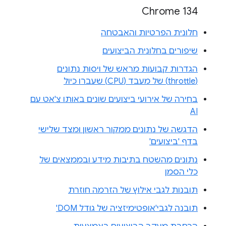
Chrome 134
חלונית הפרטיות והאבטחה
שיפורים בחלונית הביצועים
הגדרות קבועות מראש של ויסות נתונים
(throttle) של מעבד (CPU) שעברו כיול
בחירה של אירועי ביצועים שונים באותו צ'אט עם
AI
הדגשה של נתונים ממקור ראשון ומצד שלישי
בדף 'ביצועים'
נתונים מהשטח בתיבות מידע ובממצאים של
כלי הסמן
תובנות לגבי אילוץ של הזרמה חוזרת
תובנה לגבי'אופטימיזציה של גודל DOM'