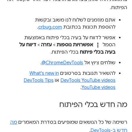
הפיתוח.
אתם מוזמנים לשלוח לנו משוב ובקשות
להוספת תכונות בכתובת
crbug.com
.
אפשר לדווח על בעיה בכלי פיתוח באמצעות
more_vert
הסמל
אפשרויות נוספות
>
עזרה
>
דיווח על
בעיה בכלי פיתוח
בכלי הפיתוח.
שולחים ציוץ אל
‎@ChromeDevTools
.
להשאיר תגובות בסרטונים
What's new in
DevTools YouTube videos
או
DevTools Tips
.
YouTube videos
מה חדש בכלי הפיתוח
רשימה של כל הנושאים שמופיעים בסדרת המאמרים
מה
חדש ב-DevTools
.