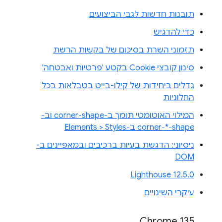
תובנות חדשות לגבי הביצועים
כדי להדגיש
תזמוני השרת בסיכום של בקשות הרשת
סינון קובצי Cookie בקטע 'פרטיות ואבטחה'
גדלים ביחידות של קילו-בייט בטבלאות בכל
החלוניות
המילוי האוטומטי תומך ב-corner-shape וב-
corner-*-shape ב-Elements > Styles
ניסיוני: הדגשת בעיות ברכיבים ובמאפיינים ב-
DOM
Lighthouse 12.5.0
עיקרי השינויים
Chrome 135