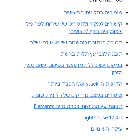
שיפורים בחלונית הביצועים
קישורים למקור ולתסריט של שיחות לפרופיל
ולפונקציה בדף 'ביצועים'
תמיכה בנתונים מהשטח של LCP לפי שלב
תובנה לגבי עץ תלות ברשת
במקום זמן כולל וזמן עצמי בסיכום, מוצג משך
הזמן
הדגשת ה-Call stack הכבד ביותר
שיפורים במצבים ריקים של חלוניות שונות
תצוגת עץ הנגישות בכרטיסייה Elements
Lighthouse 12.4.0
עיקרי השינויים