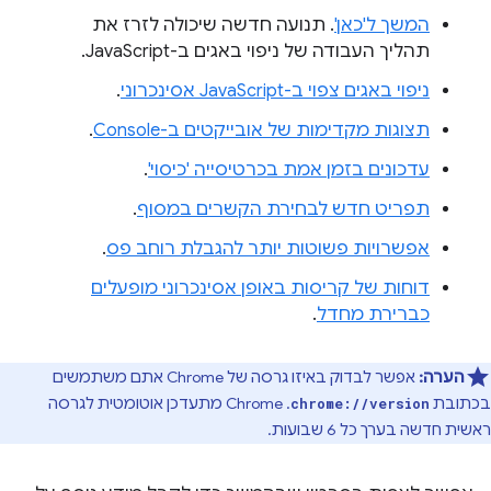
המשך ל'כאן'
. תנועה חדשה שיכולה לזרז את
תהליך העבודה של ניפוי באגים ב-JavaScript.
ניפוי באגים צפוי ב-JavaScript אסינכרוני
.
תצוגות מקדימות של אובייקטים ב-Console
.
עדכונים בזמן אמת בכרטיסייה 'כיסוי'
.
תפריט חדש לבחירת הקשרים במסוף
.
אפשרויות פשוטות יותר להגבלת רוחב פס
.
דוחות של קריסות באופן אסינכרוני מופעלים
כברירת מחדל
.
הערה:
אפשר לבדוק באיזו גרסה של Chrome אתם משתמשים
בכתובת
. ‫Chrome מתעדכן אוטומטית לגרסה
chrome://version
ראשית חדשה בערך כל 6 שבועות.