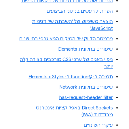
הפניות אוטומטיות בסיכום של בקשות הרשת
הפחתת רעשים בנתוני הביצועים
הוצאה משימוש של 'השבתה של דגימות
JavaScript'
פרמטר הדיוק של המיקום הגיאוגרפי בחיישנים
שיפורים בחלונית Elements
ניפוי באגים של ערכי CSS מורכבים בצורה קלה
יותר
תמיכה ב-@function ב-Elements > Styles
שיפורים בחלונית Network
has-request-header filter
Direct Sockets באפליקציות אינטרנט
מבודדות (IWA)
עיקרי השינויים