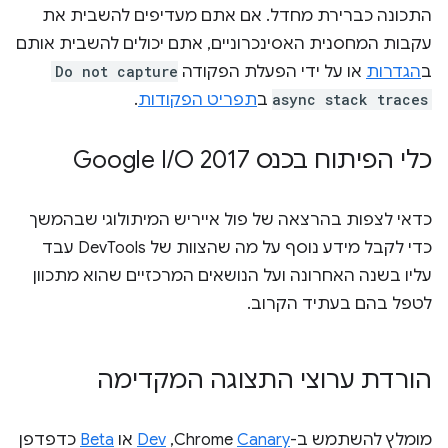
התכונה כברירת מחדל. אם אתם מעדיפים להשבית את
עקבות המחסנית האסינכרוניים, אתם יכולים להשבית אותם
ב
הגדרות
או על ידי הפעלת הפקודה
Do not capture
async stack traces
ב
תפריט הפקודות
.
כלי הפיתוח בכנס Google I
O 2017
/
כדאי לצפות בהרצאה של פול אייריש המיתולוגי שבהמשך
כדי לקבל מידע נוסף על מה שהצוות של DevTools עבד
עליו בשנה האחרונה ועל הנושאים המרכזיים שהוא מתכוון
לטפל בהם בעתיד הקרוב.
הורדת ערוצי התצוגה המקדימה
מומלץ להשתמש ב-Chrome
Canary
,‏
Dev
או
Beta
כדפדפן