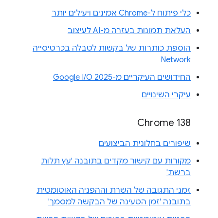
כלי פיתוח ל-Chrome אמינים ויעילים יותר
העלאת תמונות בעזרה מ-AI לעיצוב
הוספת כותרות של בקשות לטבלה בכרטיסייה
Network
החידושים העיקריים מ-Google I/O 2025
עיקרי השינויים
Chrome 138
שיפורים בחלונית הביצועים
מקורות עם קישור מקדים בתובנה 'עץ תלות
ברשת'
זמני התגובה של השרת וההפניה האוטומטית
בתובנה 'זמן הטעינה של הבקשה למסמך'