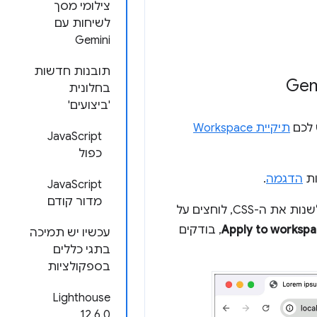
צילומי מסך
לשיחות עם
Gemini
תובנות חדשות
בחלונית
'ביצועים'
תיקיית Workspace
‫JavaScript
כפול
ות
הדגמה
.
JavaScript
מדור קודם
Apply to worksp
, בודקים
עכשיו יש תמיכה
בתגי כללים
בספקולציות
‫Lighthouse
12.6.0