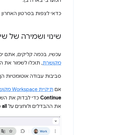
המערבי בארה"ב).
כדאי לצפות בסרטון האחרון 
שינוי ושמירה של שינויים ב-CSS בסביבת העבודה
עכשיו, בכמה קליקים, אתם יכולים לבקש מ-Gemini לשנות ולתקן 
מקושרת
, תוכלו לשמור את ה
סביבות עבודה אוטומטיות הן
אם
תיקיית Workspace מקושרת
Continue
כדי לבדוק את השינ
את ההבדלים ולוחצים על
 all