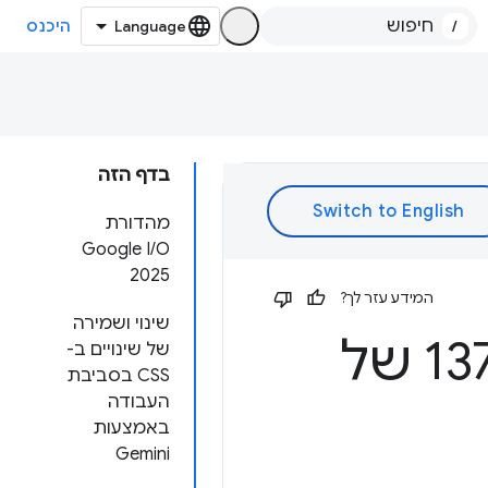
/
היכנס
בדף הזה
מהדורת
Google I/O
2025
המידע עזר לך?
שינוי ושמירה
בגרסה 137 של
של שינויים ב-
CSS בסביבת
העבודה
באמצעות
Gemini