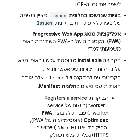
לשפר את זמן ה-LCP.
בעיות שנרשמו בחלונית
Issues
. מציין רשימה
של בעיות לא פתורות בחלונית
Issues
.
אפליקציות מסוג Progressive Web App ‏
(PWA)
. הקטגוריה של ה-PWA השתנתה באופן
משמעותי למדי.
הקבוצה
Installable
מבוססת עכשיו באופן מלא
על בדיקות היכולות שמאפשרות את
הקריטריונים להתקנה של Chrome. אלה אותם
האותות שמופיעים ב
חלונית Manifest
.
הביקורת 'Registers a service
worker…‎' (רישום של service
worker…) עוברת לקבוצה
PWA
Optimized
(אופטימיזציה של PWA),
והביקורת 'Uses HTTPS' (שימוש ב-
HTTPS) נכללת עכשיו כחלק