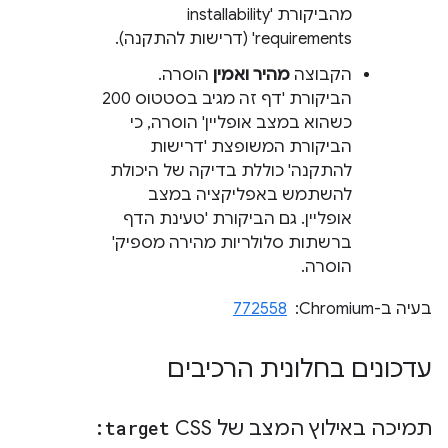
מהביקורת 'installability
requirements' (דרישות להתקנה).
הקבוצה
מהיר ואמין
הוסרה.
הביקורת 'דף זה מגיב בסטטוס 200
כשהוא במצב אופליין' הוסרה, כי
הביקורת המשופצת 'דרישות
להתקנה' כוללת בדיקה של היכולת
להשתמש באפליקציה במצב
אופליין. גם הביקורת 'טעינת הדף
ברשתות סלולריות מהירה מספיק'
הוסרה.
בעיה ב-Chromium: ‏
772558
עדכונים בחלונית הרכיבים
תמיכה באילוץ המצב של CSS
:target