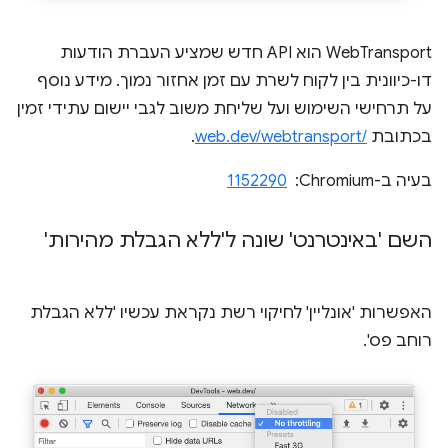
‫WebTransport הוא API חדש שמציע העברת הודעות
דו-כיוונית בין לקוח לשרת עם זמן אחזור נמוך. מידע נוסף
על תרחישי השימוש ועל שליחת משוב לגבי יישום עתידי זמין
בכתובת
web.dev/webtransport/‎
.
בעיה ב-Chromium: ‏
1152290
השם 'באינטרנט' שונה ל'ללא הגבלת מהירות'
האפשרות 'אונליין' לחיקוי רשת נקראת עכשיו 'ללא הגבלת
רוחב פס'.