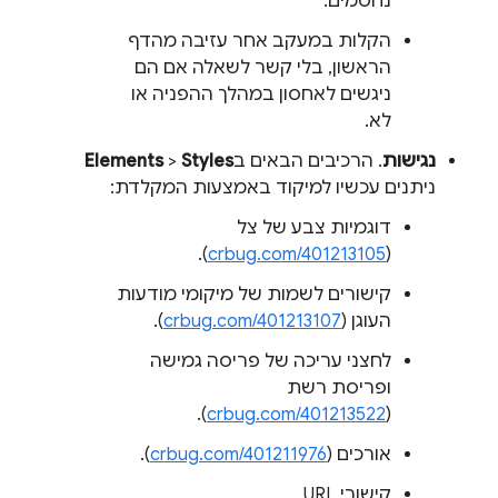
נחסמים.
הקלות במעקב אחר עזיבה מהדף
הראשון, בלי קשר לשאלה אם הם
ניגשים לאחסון במהלך ההפניה או
לא.
נגישות
. הרכיבים הבאים ב
Styles
>
Elements
ניתנים עכשיו למיקוד באמצעות המקלדת:
דוגמיות צבע של צל
).
crbug.com/401213105
(
קישורים לשמות של מיקומי מודעות
העוגן (
crbug.com/401213107
).
לחצני עריכה של פריסה גמישה
ופריסת רשת
).
crbug.com/401213522
(
אורכים (
crbug.com/401211976
).