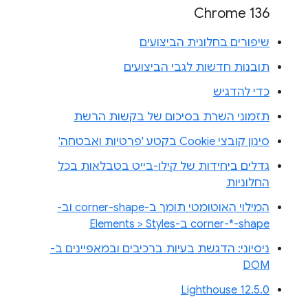
Chrome 136
שיפורים בחלונית הביצועים
תובנות חדשות לגבי הביצועים
כדי להדגיש
תזמוני השרת בסיכום של בקשות הרשת
סינון קובצי Cookie בקטע 'פרטיות ואבטחה'
גדלים ביחידות של קילו-בייט בטבלאות בכל
החלוניות
המילוי האוטומטי תומך ב-corner-shape וב-
corner-*-shape ב-Elements > Styles
ניסיוני: הדגשת בעיות ברכיבים ובמאפיינים ב-
DOM
Lighthouse 12.5.0