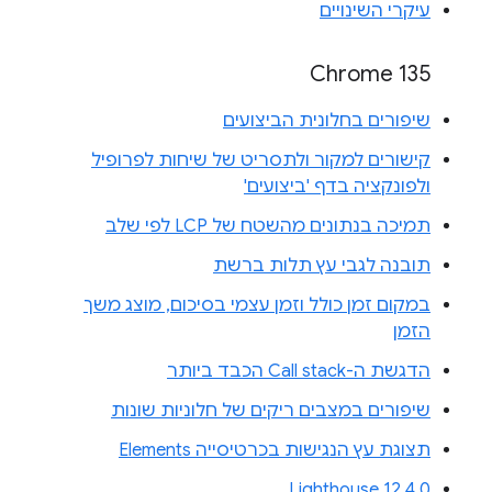
עיקרי השינויים
Chrome 135
שיפורים בחלונית הביצועים
קישורים למקור ולתסריט של שיחות לפרופיל
ולפונקציה בדף 'ביצועים'
תמיכה בנתונים מהשטח של LCP לפי שלב
תובנה לגבי עץ תלות ברשת
במקום זמן כולל וזמן עצמי בסיכום, מוצג משך
הזמן
הדגשת ה-Call stack הכבד ביותר
שיפורים במצבים ריקים של חלוניות שונות
תצוגת עץ הנגישות בכרטיסייה Elements
Lighthouse 12.4.0