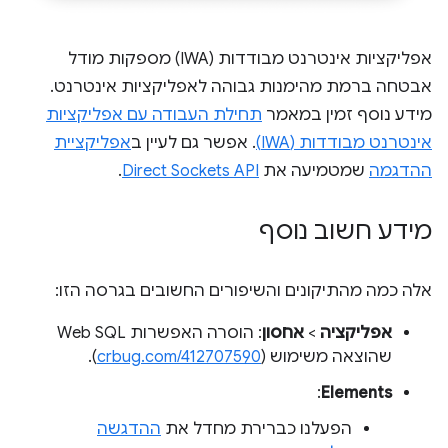
אפליקציות אינטרנט מבודדות (IWA) מספקות מודל
אבטחה ברמת מהימנות גבוהה לאפליקציות אינטרנט.
מידע נוסף זמין במאמר
תחילת העבודה עם אפליקציות
אינטרנט מבודדות (IWA)
. אפשר גם לעיין ב
אפליקציית
ההדגמה
שמטמיעה את
Direct Sockets API
.
מידע חשוב נוסף
אלה כמה מהתיקונים והשיפורים החשובים בגרסה הזו:
אפליקציה
>
אחסון
: הוסרה האפשרות Web SQL
שהוצאה משימוש (
crbug.com/412707590
).
:
Elements
הפעלנו כברירת מחדל את
ההדגשה