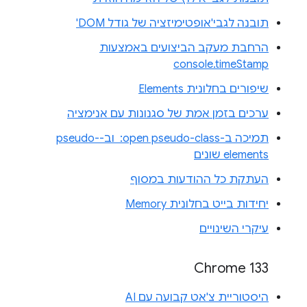
תובנה לגבי'אופטימיזציה של גודל DOM'
הרחבת מעקב הביצועים באמצעות
console.timeStamp
שיפורים בחלונית Elements
ערכים בזמן אמת של סגנונות עם אנימציה
תמיכה ב-‎ :open pseudo-class וב-pseudo-
elements שונים
העתקת כל ההודעות במסוף
יחידות בייט בחלונית Memory
עיקרי השינויים
Chrome 133
היסטוריית צ'אט קבועה עם AI