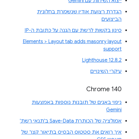
ייצוא השיחות עם Gemini
הגדרת רצועת אודיו שנשמרת בחלונית
הביצועים
סינון בקשות לרשת עם הגנה על כתובת ה-IP
Elements > Layout tab adds masonry layout
support
Lighthouse 12.8.2
עיקרי השינויים
Chrome 140
ניפוי באגים של תובנות נוספות באמצעות
Gemini
אמולציה של הכותרת Save-Data ב'תנאי רשת'
איך רואים את סטטוס הבסיס בתיאור קצר של