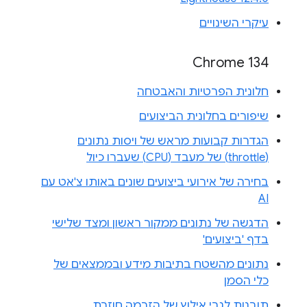
עיקרי השינויים
Chrome 134
חלונית הפרטיות והאבטחה
שיפורים בחלונית הביצועים
הגדרות קבועות מראש של ויסות נתונים
(throttle) של מעבד (CPU) שעברו כיול
בחירה של אירועי ביצועים שונים באותו צ'אט עם
AI
הדגשה של נתונים ממקור ראשון ומצד שלישי
בדף 'ביצועים'
נתונים מהשטח בתיבות מידע ובממצאים של
כלי הסמן
תובנות לגבי אילוץ של הזרמה חוזרת