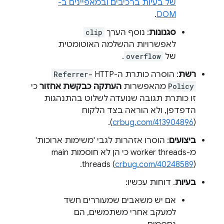
של בעיות ברכיבים ובמאפיינים ב-
.
DOM
סגנונות
: נוסף הערך
clip
לאפשרויות ההשלמה האוטומטית
של
overflow
.
רשת
: הוסרה כותרת ה-HTTP‏
Referrer-
Policy
מהאפשרות
העתקה כבקשת אחזור
כי
זו כותרת תגובה שנועדה לשלוט בהתנהגות
הדפדפן, ולא הוראה בצד הלקוח
).
crbug.com/413904896
(
ביצועים
: הוסרו אזהרות לגבי 'משימות ארוכות'
מ-worker threads כי הן לא חוסמות main
threads (
crbug.com/40248589
).
בעיות
. דוחות עכשיו:
אם יש משאבים שמעוררים חשד
למעקב אחרי משתמשים, הם