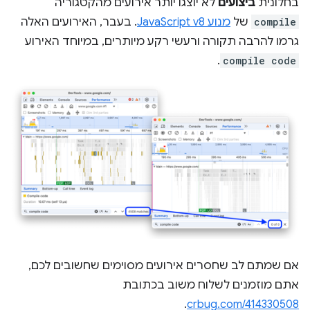
בחלונית
ביצועים
לא יוצגו יותר אירועים מהקטגוריה
compile
של
מנוע JavaScript v8
. בעבר, האירועים האלה
גרמו להרבה תקורה ורעשי רקע מיותרים, במיוחד האירוע
.
compile code
אם שמתם לב שחסרים אירועים מסוימים שחשובים לכם,
אתם מוזמנים לשלוח משוב בכתובת
.
crbug.com/414330508