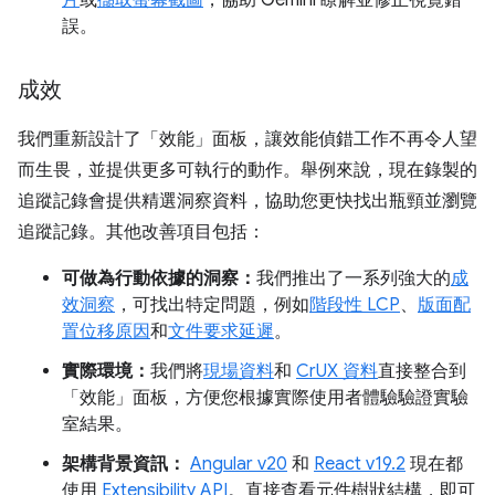
片
或
擷取螢幕截圖
，協助 Gemini 瞭解並修正視覺錯
誤。
成效
我們重新設計了「效能」
面板，讓效能偵錯工作不再令人望
而生畏，並提供更多可執行的動作。舉例來說，現在錄製的
追蹤記錄會提供精選洞察資料，協助您更快找出瓶頸並瀏覽
追蹤記錄。其他改善項目包括：
可做為行動依據的洞察：
我們推出了一系列強大的
成
效洞察
，可找出特定問題，例如
階段性 LCP
、
版面配
置位移原因
和
文件要求延遲
。
實際環境：
我們將
現場資料
和
CrUX 資料
直接整合到
「效能」面板，方便您根據實際使用者體驗驗證實驗
室結果。
架構背景資訊：
Angular v20
和
React v19.2
現在都
使用
Extensibility API
。直接查看元件樹狀結構，即可