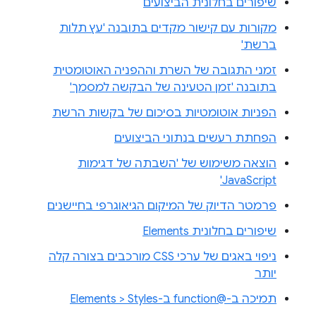
שיפורים בחלונית הביצועים
מקורות עם קישור מקדים בתובנה 'עץ תלות
ברשת'
זמני התגובה של השרת וההפניה האוטומטית
בתובנה 'זמן הטעינה של הבקשה למסמך'
הפניות אוטומטיות בסיכום של בקשות הרשת
הפחתת רעשים בנתוני הביצועים
הוצאה משימוש של 'השבתה של דגימות
JavaScript'
פרמטר הדיוק של המיקום הגיאוגרפי בחיישנים
שיפורים בחלונית Elements
ניפוי באגים של ערכי CSS מורכבים בצורה קלה
יותר
תמיכה ב-@function ב-Elements > Styles