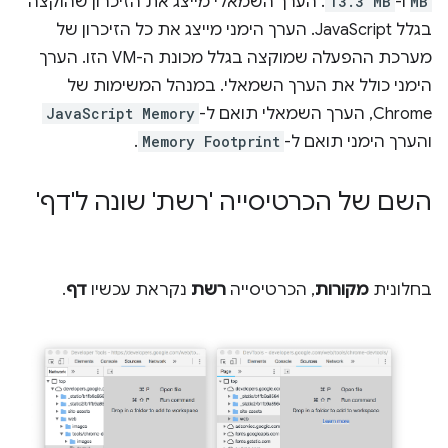
MB
ו-
13.3 MB
. הערך השמאלי מייצג את הזיכרון שהוקצה
בגלל JavaScript. הערך הימני מייצג את כל הזיכרון של
מערכת ההפעלה שמוקצה בגלל מכונת ה-VM הזו. הערך
הימני כולל את הערך השמאלי. במנהל המשימות של
Chrome, הערך השמאלי תואם ל-
JavaScript Memory
והערך הימני תואם ל-
Memory Footprint
.
השם של הכרטיסייה 'רשת' שונה ל'דף'
בחלונית
מקורות
, הכרטיסייה
רשת
נקראת עכשיו
דף
.