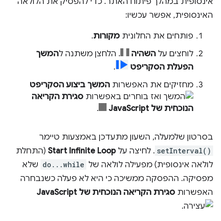
אינסופית במהלך פיתוח האתר. כדי להפסיק את הלולאה
האינסופית, אפשר עכשיו:
פותחים את החלונית
מקורות
.
לוחצים על
השהיה
. הלחצן משתנה ל
המשך
הפעלת הסקריפט
.
מחזיקים את האפשרות
המשך ביצוע הסקריפט
ואז בוחרים באפשרות
סגירת הקריאה
הנוכחית של JavaScript
.
בסרטון שלמעלה, השעון מתעדכן באמצעות טיימר
setInterval()
. לחיצה על
Start Infinite Loop
(התחלת
לולאה אינסופית) מפעילה לולאה של
do...while
שלא
מפסיקה. ההפסקה ממשיכה כי היא לא פעלה כשנבחרה
האפשרות
סגירת הקריאה הנוכחית של JavaScript
.