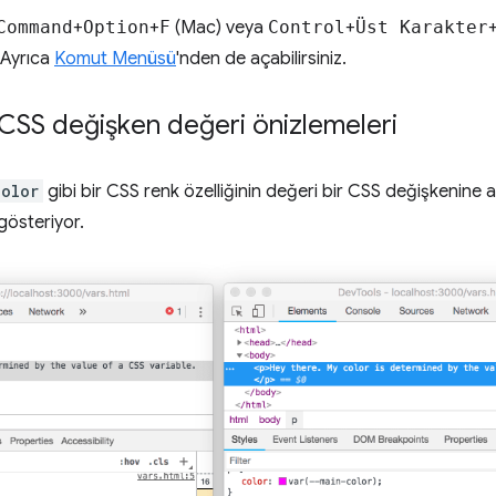
Command
+
Option
+
F
(Mac) veya
Control
+
Üst Karakter
 Ayrıca
Komut Menüsü
'nden de açabilirsiniz.
SS değişken değeri önizlemeleri
color
gibi bir CSS renk özelliğinin değeri bir CSS değişkenine
gösteriyor.