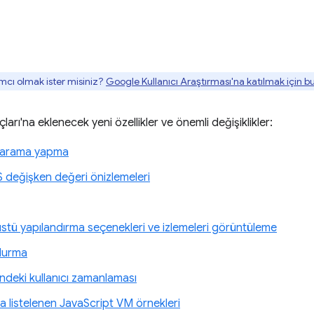
mcı olmak ister misiniz?
Google Kullanıcı Araştırması'na katılmak için 
ları'na eklenecek yeni özellikler ve önemli değişiklikler:
e arama yapma
değişken değeri önizlemeleri
stü yapılandırma seçenekleri ve izlemeleri görüntüleme
durma
ndeki kullanıcı zamanlaması
a listelenen JavaScript VM örnekleri