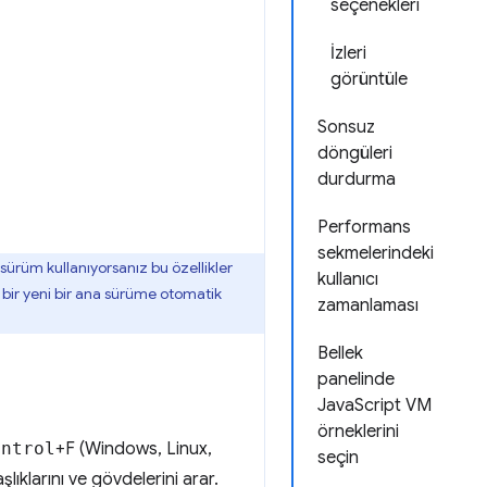
seçenekleri
İzleri
görüntüle
Sonsuz
döngüleri
durdurma
Performans
sekmelerindeki
sürüm kullanıyorsanız bu özellikler
kullanıcı
a bir yeni bir ana sürüme otomatik
zamanlaması
Bellek
panelinde
JavaScript VM
örneklerini
ontrol
+F (Windows, Linux,
seçin
lıklarını ve gövdelerini arar.