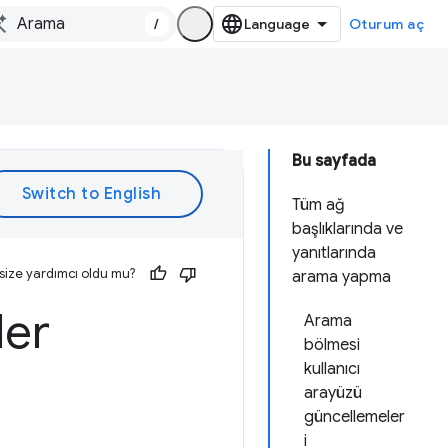
/
Oturum aç
Bu sayfada
Tüm ağ
başlıklarında ve
yanıtlarında
size yardımcı oldu mu?
arama yapma
ler
Arama
bölmesi
kullanıcı
arayüzü
güncellemeler
i