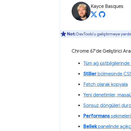
Kayce Basques
Not:
DevTools'u geliştirmeye yardı
Chrome 67'de Geliştirici Araç
Tüm ağ üstbilgilerind
Stiller
bölmesinde CSS 
Fetch olarak kopyala
Yeni denetimler, masaü
Sonsuz döngüleri dur
Performans
sekmeleri
Bellek
panelinde açıkç