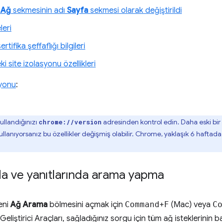
i
Ağ
sekmesinin adı
Sayfa
sekmesi olarak değiştirildi
eri
tifika şeffaflığı bilgileri
i site izolasyonu özellikleri
iyonu
:
llandığınızı
adresinden kontrol edin. Daha eski bir 
chrome://version
llanıyorsanız bu özellikler değişmiş olabilir. Chrome, yaklaşık 6 haftad
da ve yanıtlarında arama yapma
eni
Ağ Arama
bölmesini açmak için
Command
+
F
(Mac) veya
C
iştirici Araçları, sağladığınız sorgu için tüm ağ isteklerinin baş