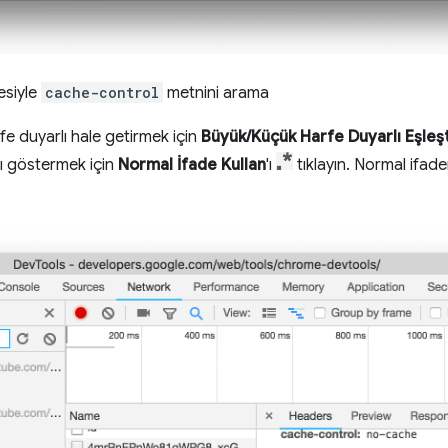
esiyle
cache-control
metnini arama
 duyarlı hale getirmek için
Büyük/Küçük Harfe Duyarlı Eşleşt
rı göstermek için
Normal İfade Kullan
'ı
tıklayın. Normal ifaden