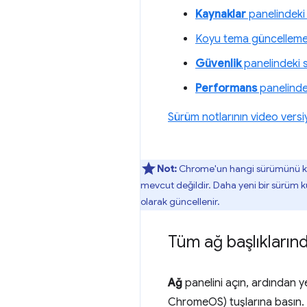
Kaynaklar
panelindek
Koyu tema güncellemel
Güvenlik
panelindeki ser
Performans
panelindek
Sürüm notlarının video vers
Not:
Chrome'un hangi sürümünü ku
mevcut değildir. Daha yeni bir sürüm ku
olarak güncellenir.
Tüm ağ başlıkların
Ağ
panelini açın, ardından y
ChromeOS) tuşlarına basın. Gel