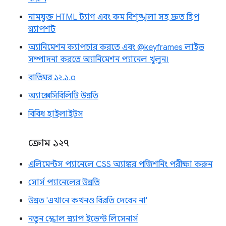
নামযুক্ত HTML ট্যাগ এবং কম বিশৃঙ্খলা সহ দ্রুত হিপ
স্ন্যাপশট
অ্যানিমেশন ক্যাপচার করতে এবং @keyframes লাইভ
সম্পাদনা করতে অ্যানিমেশন প্যানেল খুলুন।
বাতিঘর ১২.১.০
অ্যাক্সেসিবিলিটি উন্নতি
বিবিধ হাইলাইটস
ক্রোম ১২৭
এলিমেন্টস প্যানেলে CSS অ্যাঙ্কর পজিশনিং পরীক্ষা করুন
সোর্স প্যানেলের উন্নতি
উন্নত 'এখানে কখনও বিরতি দেবেন না'
নতুন স্ক্রোল স্ন্যাপ ইভেন্ট লিসেনার্স