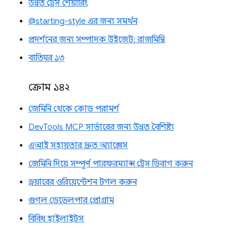
উন্নত ট্রেস শেয়ারিং
@starting-style এর জন্য সমর্থন
প্রদর্শনের জন্য সম্পাদক উইজেট: রাজমিস্ত্রি
বাতিঘর ১৩
ক্রোম ১৪২
জেমিনি থেকে কোড পরামর্শ
DevTools MCP সার্ভারের জন্য উন্নত বৈশিষ্ট্য
এআই সহায়তার দ্রুত অ্যাক্সেস
জেমিনি দিয়ে সম্পূর্ণ পারফরম্যান্স ট্রেস ডিবাগ করুন
ড্রয়ারের ওরিয়েন্টেশন টগল করুন
গুগল ডেভেলপার প্রোগ্রাম
বিবিধ হাইলাইটস