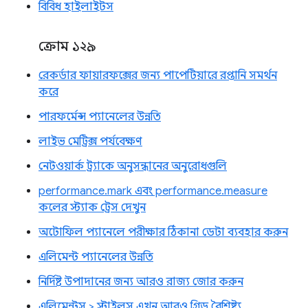
বিবিধ হাইলাইটস
ক্রোম ১২৯
রেকর্ডার ফায়ারফক্সের জন্য পাপেটিয়ারে রপ্তানি সমর্থন
করে
পারফর্মেন্স প্যানেলের উন্নতি
লাইভ মেট্রিক্স পর্যবেক্ষণ
নেটওয়ার্ক ট্র্যাকে অনুসন্ধানের অনুরোধগুলি
performance.mark এবং performance.measure
কলের স্ট্যাক ট্রেস দেখুন
অটোফিল প্যানেলে পরীক্ষার ঠিকানা ডেটা ব্যবহার করুন
এলিমেন্ট প্যানেলের উন্নতি
নির্দিষ্ট উপাদানের জন্য আরও রাজ্য জোর করুন
এলিমেন্টস > স্টাইলস এখন আরও গ্রিড বৈশিষ্ট্য