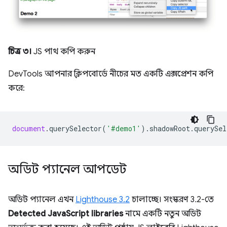
চিত্র ৩।
JS পাথ কপি করুন
DevTools আপনার ক্লিপবোর্ডে নীচের মত একটি এক্সপ্রেশন কপি
করে:
document
.
querySelector
(
'#demo1'
).
shadowRoot
.
querySel
অডিট প্যানেল আপডেট
অডিট প্যানেল এখন
Lighthouse 3.2
চালাচ্ছে। সংস্করণ 3.2-তে
Detected JavaScript libraries
নামে একটি নতুন অডিট