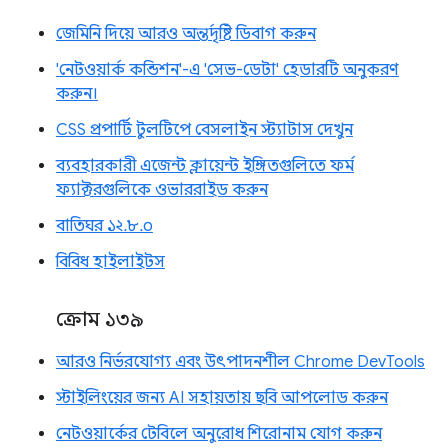
জেমিনি দিয়ে আরও অন্তর্দৃষ্টি ডিবাগ করুন
'নেটওয়ার্ক কন্ডিশন'-এ 'সেভ-ডেটা' হেডারটি অনুকরণ
করুন।
CSS প্রপার্টি টুলটিপে বেসলাইন স্ট্যাটাস দেখুন
ব্যবহারকারী এজেন্ট ক্লায়েন্ট ইঙ্গিতগুলিতে ফর্ম
ফ্যাক্টরগুলিকে ওভাররাইড করুন
বাতিঘর ১২.৮.০
বিবিধ হাইলাইটস
ক্রোম ১৩৯
আরও নির্ভরযোগ্য এবং উৎপাদনশীল Chrome DevTools
স্টাইলিংয়ের জন্য AI সহায়তায় ছবি আপলোড করুন
নেটওয়ার্কের টেবিলে অনুরোধ শিরোনাম যোগ করুন