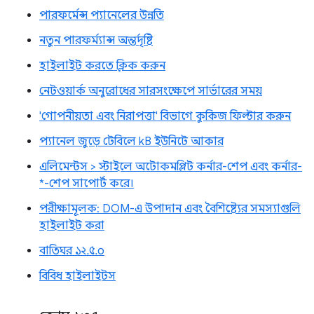
পারফর্মেন্স প্যানেলের উন্নতি
নতুন পারফর্ম্যান্স অন্তর্দৃষ্টি
হাইলাইট করতে ক্লিক করুন
নেটওয়ার্ক অনুরোধের সারসংক্ষেপে সার্ভারের সময়
'গোপনীয়তা এবং নিরাপত্তা' বিভাগে কুকিজ ফিল্টার করুন
প্যানেল জুড়ে টেবিলে kB ইউনিটে আকার
এলিমেন্টস > স্টাইলে অটোকমপ্লিট কর্নার-শেপ এবং কর্নার-
*-শেপ সাপোর্ট করে।
পরীক্ষামূলক: DOM-এ উপাদান এবং বৈশিষ্ট্যের সমস্যাগুলি
হাইলাইট করা
বাতিঘর ১২.৫.০
বিবিধ হাইলাইটস