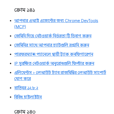
ক্রোম ১৪১
আপনার এআই এজেন্টের জন্য Chrome DevTools
(MCP)
জেমিনি দিয়ে নেটওয়ার্ক নির্ভরতা ট্রি ডিবাগ করুন
জেমিনির সাথে আপনার চ্যাটগুলি রপ্তানি করুন
পারফরম্যান্স প্যানেলে স্থায়ী ট্র্যাক কনফিগারেশন
IP সুরক্ষিত নেটওয়ার্ক অনুরোধগুলি ফিল্টার করুন
এলিমেন্টস > লেআউট ট্যাব রাজমিস্ত্রির লেআউট সাপোর্ট
যোগ করে
বাতিঘর ১২.৮.২
বিবিধ হাইলাইটস
ক্রোম ১৪০