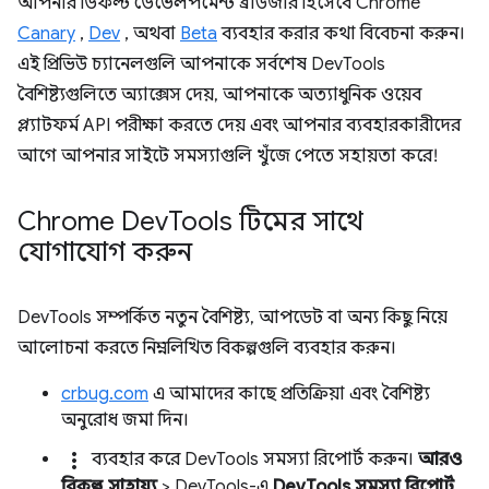
আপনার ডিফল্ট ডেভেলপমেন্ট ব্রাউজার হিসেবে Chrome
Canary
,
Dev
, অথবা
Beta
ব্যবহার করার কথা বিবেচনা করুন।
এই প্রিভিউ চ্যানেলগুলি আপনাকে সর্বশেষ DevTools
বৈশিষ্ট্যগুলিতে অ্যাক্সেস দেয়, আপনাকে অত্যাধুনিক ওয়েব
প্ল্যাটফর্ম API পরীক্ষা করতে দেয় এবং আপনার ব্যবহারকারীদের
আগে আপনার সাইটে সমস্যাগুলি খুঁজে পেতে সহায়তা করে!
Chrome Dev
Tools টিমের সাথে
যোগাযোগ করুন
DevTools সম্পর্কিত নতুন বৈশিষ্ট্য, আপডেট বা অন্য কিছু নিয়ে
আলোচনা করতে নিম্নলিখিত বিকল্পগুলি ব্যবহার করুন।
crbug.com
এ আমাদের কাছে প্রতিক্রিয়া এবং বৈশিষ্ট্য
অনুরোধ জমা দিন।
more_vert
ব্যবহার করে DevTools সমস্যা রিপোর্ট করুন।
আরও
বিকল্প
>
সাহায্য
> DevTools-এ
DevTools সমস্যা রিপোর্ট