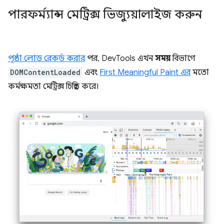
পারফর্ম্যান্স মেট্রিক্স ভিজ্যুয়ালাইজ করুন
পৃষ্ঠা লোড রেকর্ড করার
পর, DevTools এখন
সময়
বিভাগে
DOMContentLoaded
এবং
First Meaningful Paint এর
মতো
কর্মক্ষমতা মেট্রিক্স চিহ্নিত করে।