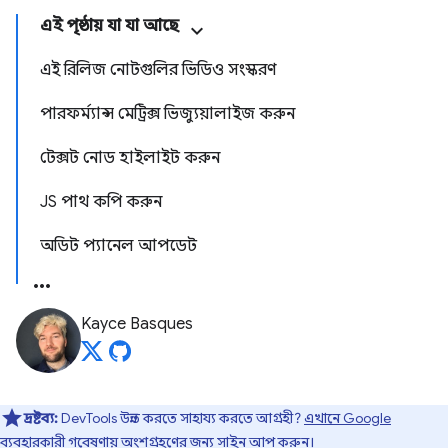
এই পৃষ্ঠায় যা যা আছে
এই রিলিজ নোটগুলির ভিডিও সংস্করণ
পারফর্ম্যান্স মেট্রিক্স ভিজ্যুয়ালাইজ করুন
টেক্সট নোড হাইলাইট করুন
JS পাথ কপি করুন
অডিট প্যানেল আপডেট
Kayce Basques
দ্রষ্টব্য:
DevTools উন্নত করতে সাহায্য করতে আগ্রহী?
এখানে Google
ব্যবহারকারী গবেষণায়
অংশগ্রহণের জন্য সাইন আপ করুন।