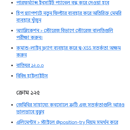
পারফর্ম্যান্স ইনসাইট প্যানেল বন্ধ করে দেওয়া হবে
হিপ স্ন্যাপশটে নতুন ফিল্টার ব্যবহার করে অতিরিক্ত মেমরি
ব্যবহার খুঁজুন
অ্যাপ্লিকেশন > স্টোরেজ বিভাগে স্টোরেজ বালতিগুলি
পরীক্ষা করুন।
কমান্ড-লাইন ফ্ল্যাগ ব্যবহার করে স্ব-XSS সতর্কতা অক্ষম
করুন
বাতিঘর ১২.০.০
বিবিধ হাইলাইটস
ক্রোম ১২৫
জেমিনির সাহায্যে কনসোলে ত্রুটি এবং সতর্কতাগুলি আরও
ভালভাবে বুঝুন
এলিমেন্টস > স্টাইলে @position-try নিয়ম সমর্থন করে