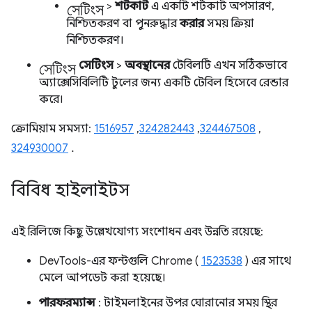
সেটিংস
>
শর্টকাট
এ একটি শর্টকাট অপসারণ,
নিশ্চিতকরণ বা পুনরুদ্ধার
করার
সময় ক্রিয়া
নিশ্চিতকরণ।
সেটিংস
সেটিংস
>
অবস্থানের
টেবিলটি এখন সঠিকভাবে
অ্যাক্সেসিবিলিটি টুলের জন্য একটি টেবিল হিসেবে রেন্ডার
করে।
ক্রোমিয়াম সমস্যা:
1516957
,
324282443
,
324467508
,
324930007
.
বিবিধ হাইলাইটস
এই রিলিজে কিছু উল্লেখযোগ্য সংশোধন এবং উন্নতি রয়েছে:
DevTools-এর ফন্টগুলি Chrome (
1523538
) এর সাথে
মেলে আপডেট করা হয়েছে।
পারফরম্যান্স
: টাইমলাইনের উপর ঘোরানোর সময় স্থির