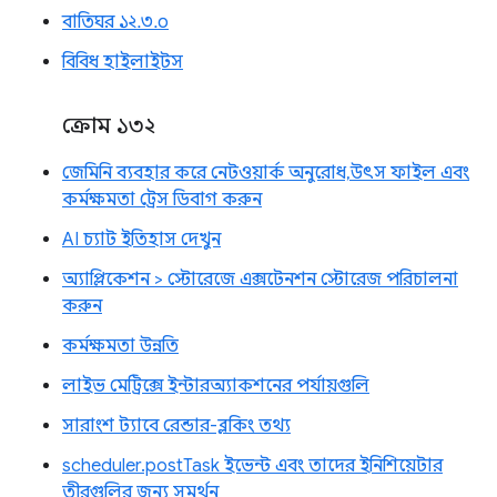
বাতিঘর ১২.৩.০
বিবিধ হাইলাইটস
ক্রোম ১৩২
জেমিনি ব্যবহার করে নেটওয়ার্ক অনুরোধ, উৎস ফাইল এবং
কর্মক্ষমতা ট্রেস ডিবাগ করুন
AI চ্যাট ইতিহাস দেখুন
অ্যাপ্লিকেশন > স্টোরেজে এক্সটেনশন স্টোরেজ পরিচালনা
করুন
কর্মক্ষমতা উন্নতি
লাইভ মেট্রিক্সে ইন্টারঅ্যাকশনের পর্যায়গুলি
সারাংশ ট্যাবে রেন্ডার-ব্লকিং তথ্য
scheduler.postTask ইভেন্ট এবং তাদের ইনিশিয়েটার
তীরগুলির জন্য সমর্থন