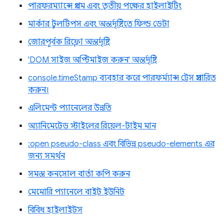
পারফরম্যান্সে প্রথম এবং তৃতীয় পক্ষের হাইলাইটিং
মার্কার টুলটিপস এবং অন্তর্দৃষ্টিতে ফিল্ড ডেটা
জোরপূর্বক রিফ্লো অন্তর্দৃষ্টি
'DOM সাইজ অপ্টিমাইজ করুন' অন্তর্দৃষ্টি
console.timeStamp ব্যবহার করে পারফর্ম্যান্স ট্রেস প্রসারিত
করুন।
এলিমেন্ট প্যানেলের উন্নতি
অ্যানিমেটেড স্টাইলের রিয়েল-টাইম মান
:open pseudo-class এবং বিভিন্ন pseudo-elements এর
জন্য সমর্থন
সমস্ত কনসোল বার্তা কপি করুন
মেমোরি প্যানেলে বাইট ইউনিট
বিবিধ হাইলাইটস