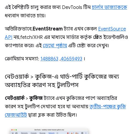
এই বৈশিষ্ট্যটি চালু করার জন্য DevTools টিম
চার্লস ভাজ্যাককে
ধন্যবাদ জানাতে চায়।
অতিরিক্তভাবে,
EventStream
ট্যাব এখন কেবল
EventSource
API
নয়, fetch/XHR এর মাধ্যমে সার্ভার কর্তৃক প্রেরিত ইভেন্টগুলিও
ক্যাপচার করে। এই
ডেমো পৃষ্ঠায়
এটি চেষ্টা করে দেখুন।
ক্রোমিয়াম সমস্যা:
1488863
,
40659493
।
নেটওয়ার্ক > কুকিজ-এ থার্ড-পার্টি কুকিজের জন্য
অব্যাহতির কারণ সহ টুলটিপস
নেটওয়ার্ক
>
কুকিজ
ট্যাবে এখন কুকিজের পাশে অব্যাহতির
কারণ সহ টুলটিপ দেখানো হবে যা অন্যথায়
তৃতীয়-পক্ষের কুকি
ফেজআউট
দ্বারা ব্লক করা উচিত ছিল।