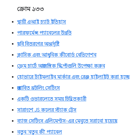
ক্রোম ১৩৩
স্থায়ী এআই চ্যাট ইতিহাস
পারফর্মেন্স প্যানেলের উন্নতি
ছবি বিতরণের অন্তর্দৃষ্টি
ক্লাসিক এবং আধুনিক কীবোর্ড নেভিগেশন
ফ্লেম চার্টে অপ্রাসঙ্গিক স্ক্রিপ্টগুলি উপেক্ষা করুন
হোভারে টাইমলাইন মার্কার এবং রেঞ্জ হাইলাইট করা হচ্ছে
প্রস্তাবিত থ্রটলিং সেটিংস
একটি ওভারলেতে সময় চিহ্নিতকারী
সারাংশে JS কলের স্ট্যাক ট্রেস
ব্যাজ সেটিংস এলিমেন্টস-এর মেনুতে সরানো হয়েছে
নতুন 'নতুন কী' প্যানেল