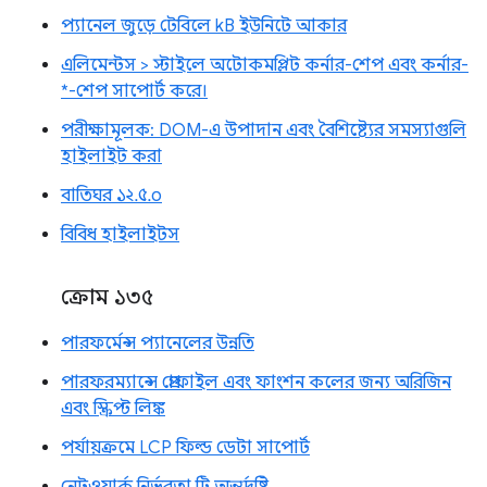
প্যানেল জুড়ে টেবিলে kB ইউনিটে আকার
এলিমেন্টস > স্টাইলে অটোকমপ্লিট কর্নার-শেপ এবং কর্নার-
*-শেপ সাপোর্ট করে।
পরীক্ষামূলক: DOM-এ উপাদান এবং বৈশিষ্ট্যের সমস্যাগুলি
হাইলাইট করা
বাতিঘর ১২.৫.০
বিবিধ হাইলাইটস
ক্রোম ১৩৫
পারফর্মেন্স প্যানেলের উন্নতি
পারফরম্যান্সে প্রোফাইল এবং ফাংশন কলের জন্য অরিজিন
এবং স্ক্রিপ্ট লিঙ্ক
পর্যায়ক্রমে LCP ফিল্ড ডেটা সাপোর্ট
নেটওয়ার্ক নির্ভরতা ট্রি অন্তর্দৃষ্টি