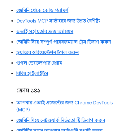
জেমিনি থেকে কোড পরামর্শ
DevTools MCP সার্ভারের জন্য উন্নত বৈশিষ্ট্য
এআই সহায়তার দ্রুত অ্যাক্সেস
জেমিনি দিয়ে সম্পূর্ণ পারফরম্যান্স ট্রেস ডিবাগ করুন
ড্রয়ারের ওরিয়েন্টেশন টগল করুন
গুগল ডেভেলপার প্রোগ্রাম
বিবিধ হাইলাইটস
ক্রোম ১৪১
আপনার এআই এজেন্টের জন্য Chrome DevTools
(MCP)
জেমিনি দিয়ে নেটওয়ার্ক নির্ভরতা ট্রি ডিবাগ করুন
জেমিনির সাথে আপনার চ্যাটগুলি রপ্তানি করুন