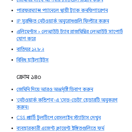
পারফরম্যান্স প্যানেলে স্থায়ী ট্র্যাক কনফিগারেশন
IP সুরক্ষিত নেটওয়ার্ক অনুরোধগুলি ফিল্টার করুন
এলিমেন্টস > লেআউট ট্যাব রাজমিস্ত্রির লেআউট সাপোর্ট
যোগ করে
বাতিঘর ১২.৮.২
বিবিধ হাইলাইটস
ক্রোম ১৪০
জেমিনি দিয়ে আরও অন্তর্দৃষ্টি ডিবাগ করুন
'নেটওয়ার্ক কন্ডিশন'-এ 'সেভ-ডেটা' হেডারটি অনুকরণ
করুন।
CSS প্রপার্টি টুলটিপে বেসলাইন স্ট্যাটাস দেখুন
ব্যবহারকারী এজেন্ট ক্লায়েন্ট ইঙ্গিতগুলিতে ফর্ম