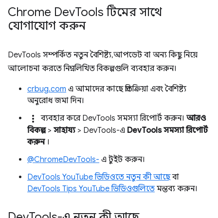
Chrome Dev
Tools টিমের সাথে
যোগাযোগ করুন
DevTools সম্পর্কিত নতুন বৈশিষ্ট্য, আপডেট বা অন্য কিছু নিয়ে
আলোচনা করতে নিম্নলিখিত বিকল্পগুলি ব্যবহার করুন।
crbug.com
এ আমাদের কাছে প্রতিক্রিয়া এবং বৈশিষ্ট্য
অনুরোধ জমা দিন।
more_vert
ব্যবহার করে DevTools সমস্যা রিপোর্ট করুন।
আরও
বিকল্প
>
সাহায্য
> DevTools-এ
DevTools সমস্যা রিপোর্ট
করুন
।
@ChromeDevTools-
এ টুইট করুন।
DevTools YouTube ভিডিওতে নতুন কী আছে
বা
DevTools Tips YouTube ভিডিওগুলিতে
মন্তব্য করুন।
Dev
Tools-এ নতুন কী আছে