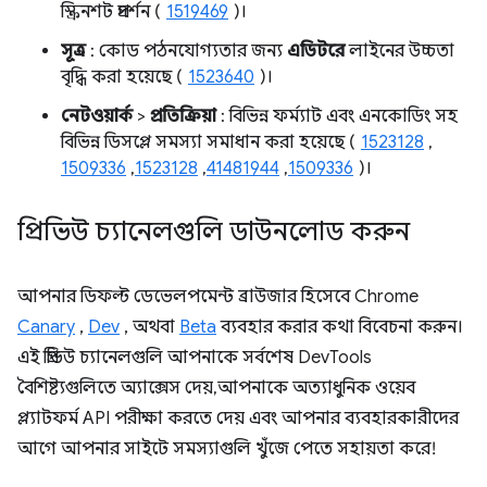
স্ক্রিনশট প্রদর্শন (
1519469
)।
সূত্র
: কোড পঠনযোগ্যতার জন্য
এডিটরে
লাইনের উচ্চতা
বৃদ্ধি করা হয়েছে (
1523640
)।
নেটওয়ার্ক
>
প্রতিক্রিয়া
: বিভিন্ন ফর্ম্যাট এবং এনকোডিং সহ
বিভিন্ন ডিসপ্লে সমস্যা সমাধান করা হয়েছে (
1523128
,
1509336
,
1523128
,
41481944
,
1509336
)।
প্রিভিউ চ্যানেলগুলি ডাউনলোড করুন
আপনার ডিফল্ট ডেভেলপমেন্ট ব্রাউজার হিসেবে Chrome
Canary
,
Dev
, অথবা
Beta
ব্যবহার করার কথা বিবেচনা করুন।
এই প্রিভিউ চ্যানেলগুলি আপনাকে সর্বশেষ DevTools
বৈশিষ্ট্যগুলিতে অ্যাক্সেস দেয়, আপনাকে অত্যাধুনিক ওয়েব
প্ল্যাটফর্ম API পরীক্ষা করতে দেয় এবং আপনার ব্যবহারকারীদের
আগে আপনার সাইটে সমস্যাগুলি খুঁজে পেতে সহায়তা করে!