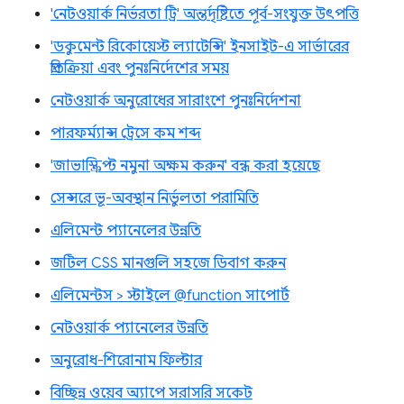
'নেটওয়ার্ক নির্ভরতা ট্রি' অন্তর্দৃষ্টিতে পূর্ব-সংযুক্ত উৎপত্তি
'ডকুমেন্ট রিকোয়েস্ট ল্যাটেন্সি' ইনসাইট-এ সার্ভারের
প্রতিক্রিয়া এবং পুনঃনির্দেশের সময়
নেটওয়ার্ক অনুরোধের সারাংশে পুনঃনির্দেশনা
পারফর্ম্যান্স ট্রেসে কম শব্দ
'জাভাস্ক্রিপ্ট নমুনা অক্ষম করুন' বন্ধ করা হয়েছে
সেন্সরে ভূ-অবস্থান নির্ভুলতা পরামিতি
এলিমেন্ট প্যানেলের উন্নতি
জটিল CSS মানগুলি সহজে ডিবাগ করুন
এলিমেন্টস > স্টাইলে @function সাপোর্ট
নেটওয়ার্ক প্যানেলের উন্নতি
অনুরোধ-শিরোনাম ফিল্টার
বিচ্ছিন্ন ওয়েব অ্যাপে সরাসরি সকেট