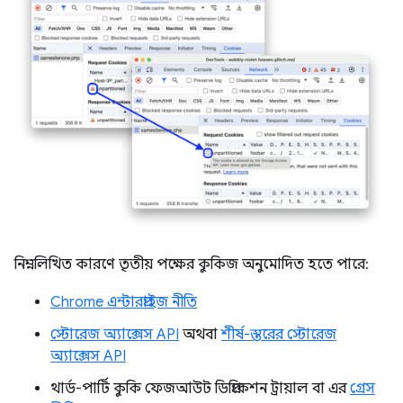
নিম্নলিখিত কারণে তৃতীয় পক্ষের কুকিজ অনুমোদিত হতে পারে:
Chrome এন্টারপ্রাইজ নীতি
স্টোরেজ অ্যাক্সেস API
অথবা
শীর্ষ-স্তরের স্টোরেজ
অ্যাক্সেস API
থার্ড-পার্টি কুকি ফেজআউট ডিপ্রিকেশন ট্রায়াল বা এর
গ্রেস