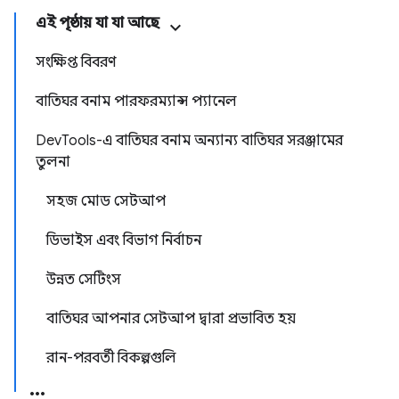
এই পৃষ্ঠায় যা যা আছে
সংক্ষিপ্ত বিবরণ
বাতিঘর বনাম পারফরম্যান্স প্যানেল
DevTools-এ বাতিঘর বনাম অন্যান্য বাতিঘর সরঞ্জামের
তুলনা
সহজ মোড সেটআপ
ডিভাইস এবং বিভাগ নির্বাচন
উন্নত সেটিংস
বাতিঘর আপনার সেটআপ দ্বারা প্রভাবিত হয়
রান-পরবর্তী বিকল্পগুলি