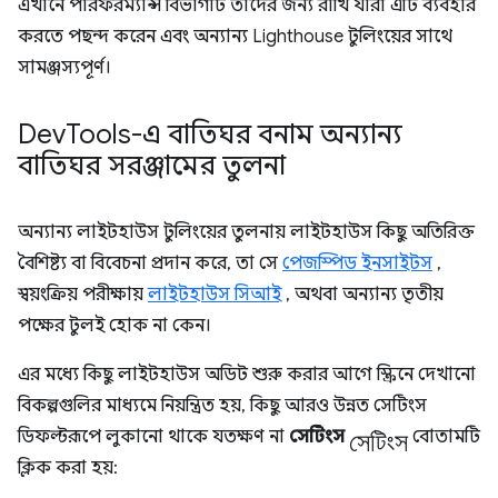
এখানে পারফরম্যান্স বিভাগটি তাদের জন্য রাখি যারা এটি ব্যবহার
করতে পছন্দ করেন এবং অন্যান্য Lighthouse টুলিংয়ের সাথে
সামঞ্জস্যপূর্ণ।
Dev
Tools-এ বাতিঘর বনাম অন্যান্য
বাতিঘর সরঞ্জামের তুলনা
অন্যান্য লাইটহাউস টুলিংয়ের তুলনায় লাইটহাউস কিছু অতিরিক্ত
বৈশিষ্ট্য বা বিবেচনা প্রদান করে, তা সে
পেজস্পিড ইনসাইটস
,
স্বয়ংক্রিয় পরীক্ষায়
লাইটহাউস সিআই
, অথবা অন্যান্য তৃতীয়
পক্ষের টুলই হোক না কেন।
এর মধ্যে কিছু লাইটহাউস অডিট শুরু করার আগে স্ক্রিনে দেখানো
বিকল্পগুলির মাধ্যমে নিয়ন্ত্রিত হয়, কিছু আরও উন্নত সেটিংস
সেটিংস
ডিফল্টরূপে লুকানো থাকে যতক্ষণ না
সেটিংস
বোতামটি
ক্লিক করা হয়: