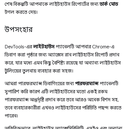
শেষ বিকল্পটি আপনাকে লাইটহাউস রিপোর্টের জন্য
ডার্ক মোড
টগল করতে দেয়।
উপসংহার
DevTools-এর
লাইটহাউস
প্যানেলটি আপনার Chrome-এ
ডিবাগ করা পৃষ্ঠার জন্য অ্যাক্সেস রান লাইটহাউস রিপোর্ট প্রদান
করে, যার মধ্যে এমন কিছু বৈশিষ্ট্য রয়েছে যা অন্যান্য লাইটহাউস
টুলিংয়ের তুলনায় ব্যবহার করা সহজ।
আমরা পারফরম্যান্স ডিবাগিংয়ের জন্য
পারফরম্যান্স
প্যানেলটি
সুপারিশ করি কারণ এটি লাইটহাউসের মতো একই রকম
পারফরম্যান্স অন্তর্দৃষ্টি প্রদান করে তবে আরও অনেক বিশদ সহ,
তবে ব্যবহারকারীরা এখনও লাইটহাউসের পরিচিতি পছন্দ করতে
পারেন।
অতিরিক্তভাবে, লাইটহাউস অ্যাক্সেসিবিলিটি, এসইও এবং অন্যান্য