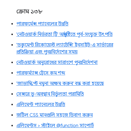
ক্রোম ১৩৮
পারফর্মেন্স প্যানেলের উন্নতি
'নেটওয়ার্ক নির্ভরতা ট্রি' অন্তর্দৃষ্টিতে পূর্ব-সংযুক্ত উৎপত্তি
'ডকুমেন্ট রিকোয়েস্ট ল্যাটেন্সি' ইনসাইট-এ সার্ভারের
প্রতিক্রিয়া এবং পুনঃনির্দেশের সময়
নেটওয়ার্ক অনুরোধের সারাংশে পুনঃনির্দেশনা
পারফর্ম্যান্স ট্রেসে কম শব্দ
'জাভাস্ক্রিপ্ট নমুনা অক্ষম করুন' বন্ধ করা হয়েছে
সেন্সরে ভূ-অবস্থান নির্ভুলতা পরামিতি
এলিমেন্ট প্যানেলের উন্নতি
জটিল CSS মানগুলি সহজে ডিবাগ করুন
এলিমেন্টস > স্টাইলে @function সাপোর্ট