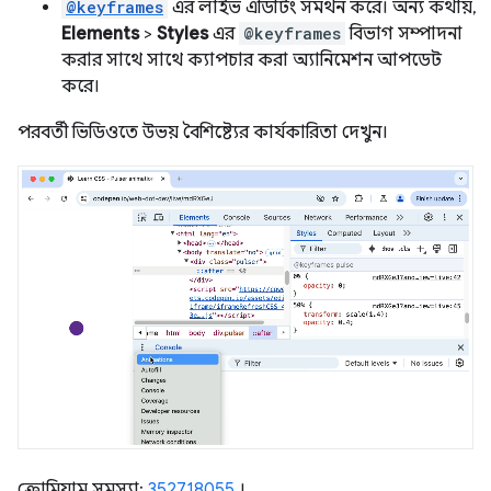
@keyframes
এর লাইভ এডিটিং সমর্থন করে। অন্য কথায়,
Elements
>
Styles
এর
@keyframes
বিভাগ সম্পাদনা
করার সাথে সাথে ক্যাপচার করা অ্যানিমেশন আপডেট
করে।
পরবর্তী ভিডিওতে উভয় বৈশিষ্ট্যের কার্যকারিতা দেখুন।
ক্রোমিয়াম সমস্যা:
352718055
।