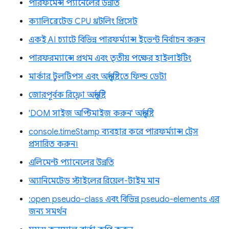
পারফর্মেন্স প্যানেলের উন্নতি
ক্যালিব্রেটেড CPU থ্রটলিং প্রিসেট
একই AI চ্যাটে বিভিন্ন পারফর্ম্যান্স ইভেন্ট নির্বাচন করুন
পারফরম্যান্সে প্রথম এবং তৃতীয় পক্ষের হাইলাইটিং
মার্কার টুলটিপস এবং অন্তর্দৃষ্টিতে ফিল্ড ডেটা
জোরপূর্বক রিফ্লো অন্তর্দৃষ্টি
'DOM সাইজ অপ্টিমাইজ করুন' অন্তর্দৃষ্টি
console.timeStamp ব্যবহার করে পারফর্ম্যান্স ট্রেস
প্রসারিত করুন।
এলিমেন্ট প্যানেলের উন্নতি
অ্যানিমেটেড স্টাইলের রিয়েল-টাইম মান
:open pseudo-class এবং বিভিন্ন pseudo-elements এর
জন্য সমর্থন