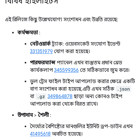
বিবিধ হাইলাইটস
এই রিলিজে কিছু উল্লেখযোগ্য সংশোধন এবং উন্নতি রয়েছে:
কর্মক্ষমতা
:
নেটওয়ার্ক
ট্র্যাক: ওয়েবসকেট সংযোগ ইভেন্ট
331351979
যোগ করা হয়েছে।
পারফরম্যান্স
প্যানেল এখন ব্যস্ততম প্রধান থ্রেড
কার্যকলাপ
345599356
তে সঠিকভাবে জুম করে।
ভুল ট্রেস ফাইল টাইপ আপলোড করার ক্ষেত্রে একটি
বাগ সংশোধন করা হয়েছে, এটি এখন সঠিক
.json
বা
.gz
349864878
ছাড়া অন্য কোনও টাইপ
আপলোড করা থেকে বিরত রাখে।
উপাদান
>
শৈলী
:
দৈর্ঘ্যের বৈশিষ্ট্যের মানগুলির ইউনিট ড্রপ-ডাউন এখন
41495618
অবচিত হয়েছে।