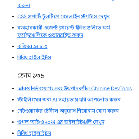
করুন।
CSS প্রপার্টি টুলটিপে বেসলাইন স্ট্যাটাস দেখুন
ব্যবহারকারী এজেন্ট ক্লায়েন্ট ইঙ্গিতগুলিতে ফর্ম
ফ্যাক্টরগুলিকে ওভাররাইড করুন
বাতিঘর ১২.৮.০
বিবিধ হাইলাইটস
ক্রোম ১৩৯
আরও নির্ভরযোগ্য এবং উৎপাদনশীল Chrome DevTools
স্টাইলিংয়ের জন্য AI সহায়তায় ছবি আপলোড করুন
নেটওয়ার্কের টেবিলে অনুরোধ শিরোনাম যোগ করুন
গুগল আই/ও ২০২৫ এর হাইলাইটগুলি দেখুন
বিবিধ হাইলাইটস