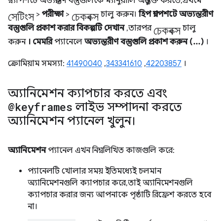
স্ন্যাপশটে অভ্যন্তরীণ বস্তুগুলিকে ম্যানুয়ালি অন্তর্ভুক্ত করতে, প্রথমে
সেটিংস
চেকবক্স
>
পরীক্ষা
>
চালু করুন।
হিপ স্ন্যাপশটে অভ্যন্তরীণ
চেকবক্স
বস্তুগুলি প্রকাশ করার বিকল্পটি দেখান
, তারপর
চালু
করুন
।
মেমরি
প্যানেলে
অভ্যন্তরীণ বস্তুগুলি প্রকাশ করুন (...)
।
ক্রোমিয়াম সমস্যা:
41490040
,
343341610
,
42203857
।
অ্যানিমেশন ক্যাপচার করতে এবং
@keyframes
লাইভ সম্পাদনা করতে
অ্যানিমেশন প্যানেল খুলুন।
অ্যানিমেশন
প্যানেল এখন নিম্নলিখিত কাজগুলি করে:
প্যানেলটি খোলার সময় ইতিমধ্যেই চলমান
অ্যানিমেশনগুলি ক্যাপচার করে, তাই অ্যানিমেশনগুলি
ক্যাপচার করার জন্য আপনাকে পৃষ্ঠাটি রিফ্রেশ করতে হবে
না।