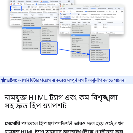
দ্রষ্টব্য:
আপনি ফিল্টার প্রয়োগ না করেও সম্পূর্ণ লগটি অনুলিপি করতে পারেন।
নামযুক্ত HTML ট্যাগ এবং কম বিশৃঙ্খলা
সহ দ্রুত হিপ স্ন্যাপশট
মেমোরি
প্যানেলে হিপ স্ন্যাপশটগুলি আরও দ্রুত হয়ে ওঠে, এখন
নামযুক্ত HTML ট্যাগ অনুসারে অবজেক্টগুলিকে গোষ্ঠীভুক্ত করা