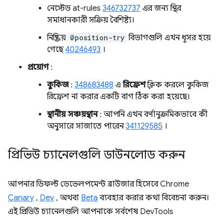
নেস্টেড at-rules
346732737
এর জন্য স্থির
সমাধানকারী সক্রিয় বৈশিষ্ট্য।
নিষ্ক্রিয়
@position-try
বিভাগগুলি এখন ধূসর হয়ে
গেছে
40246493
।
প্রয়োগ
:
কুকিজ
:
348683488
এ
রিফ্রেশ
ক্লিক করলে কুকিজ
রিফ্রেশ না করার একটি বাগ ঠিক করা হয়েছে।
স্থানীয় সঞ্চয়স্থান
: আপনি এখন বর্ণানুক্রমিকভাবে কী
অনুসারে সাজাতে পারেন
341129585
।
প্রিভিউ চ্যানেলগুলি ডাউনলোড করুন
আপনার ডিফল্ট ডেভেলপমেন্ট ব্রাউজার হিসেবে Chrome
Canary
,
Dev
, অথবা
Beta
ব্যবহার করার কথা বিবেচনা করুন।
এই প্রিভিউ চ্যানেলগুলি আপনাকে সর্বশেষ DevTools