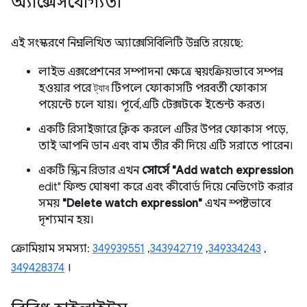
অ্যাক্সেসযোগ্যতা
এই সংস্করণে নিম্নলিখিত অ্যাক্সেসিবিলিটি উন্নতি রয়েছে:
লাইভ এক্সপ্রেশনের সম্পাদনা ক্ষেত্রে স্বয়ংক্রিয়ভাবে সম্পন্ন
হওয়ার পরে
ট্যাব
টিপলে ফোকাসটি পরবর্তী ফোকাস
পয়েন্টে চলে যায়। পূর্বে, এটি টেক্সটকে ইন্ডেন্ট করত।
একটি রিসাইজারে ক্লিক করলে এটির উপর ফোকাস পড়ে,
তাই আপনি ডান এবং বাম তীর কী দিয়ে এটি সরাতে পারেন।
একটি স্ক্রিন রিডার এখন
সোর্সে
"Add watch expression
edit" ফিল্ড ঘোষণা করে এবং কীবোর্ড দিয়ে নেভিগেট করার
সময়
"Delete watch expression"
এখন স্পষ্টভাবে
দৃশ্যমান হয়।
ক্রোমিয়াম সমস্যা:
349939551
,
343942719
,
349334243
,
349428374
।