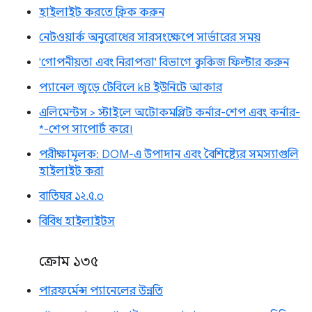
হাইলাইট করতে ক্লিক করুন
নেটওয়ার্ক অনুরোধের সারসংক্ষেপে সার্ভারের সময়
'গোপনীয়তা এবং নিরাপত্তা' বিভাগে কুকিজ ফিল্টার করুন
প্যানেল জুড়ে টেবিলে kB ইউনিটে আকার
এলিমেন্টস > স্টাইলে অটোকমপ্লিট কর্নার-শেপ এবং কর্নার-
*-শেপ সাপোর্ট করে।
পরীক্ষামূলক: DOM-এ উপাদান এবং বৈশিষ্ট্যের সমস্যাগুলি
হাইলাইট করা
বাতিঘর ১২.৫.০
বিবিধ হাইলাইটস
ক্রোম ১৩৫
পারফর্মেন্স প্যানেলের উন্নতি