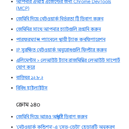
আপনার এআই এজেন্টের জন্য Chrome DevTools
(MCP)
জেমিনি দিয়ে নেটওয়ার্ক নির্ভরতা ট্রি ডিবাগ করুন
জেমিনির সাথে আপনার চ্যাটগুলি রপ্তানি করুন
পারফরম্যান্স প্যানেলে স্থায়ী ট্র্যাক কনফিগারেশন
IP সুরক্ষিত নেটওয়ার্ক অনুরোধগুলি ফিল্টার করুন
এলিমেন্টস > লেআউট ট্যাব রাজমিস্ত্রির লেআউট সাপোর্ট
যোগ করে
বাতিঘর ১২.৮.২
বিবিধ হাইলাইটস
ক্রোম ১৪০
জেমিনি দিয়ে আরও অন্তর্দৃষ্টি ডিবাগ করুন
'নেটওয়ার্ক কন্ডিশন'-এ 'সেভ-ডেটা' হেডারটি অনুকরণ