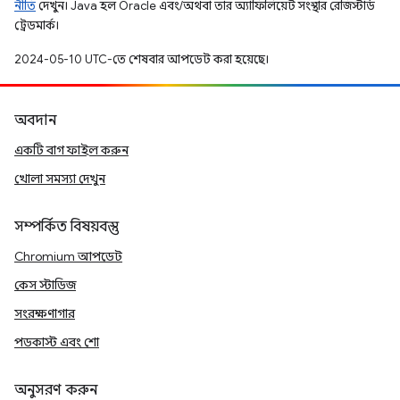
নীতি
দেখুন। Java হল Oracle এবং/অথবা তার অ্যাফিলিয়েট সংস্থার রেজিস্টার্ড
ট্রেডমার্ক।
2024-05-10 UTC-তে শেষবার আপডেট করা হয়েছে।
অবদান
একটি বাগ ফাইল করুন
খোলা সমস্যা দেখুন
সম্পর্কিত বিষয়বস্তু
Chromium আপডেট
কেস স্টাডিজ
সংরক্ষণাগার
পডকাস্ট এবং শো
অনুসরণ করুন