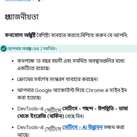
প্রয়োজনীয়তা
কনসোল অন্তর্দৃষ্টি
বৈশিষ্ট্য ব্যবহার করতে, নিশ্চিত করুন যে আপনি:
আপনার অবস্থান (
) সমর্থিত।
US
কমপক্ষে 18 বছর বয়সী এবং সমর্থিত অবস্থানগুলির মধ্যে
একটিতে রয়েছে৷
ক্রোমের সর্বশেষ সংস্করণ ব্যবহার করছেন।
আপনার Google অ্যাকাউন্ট দিয়ে Chrome এ সাইন ইন
করা হয়েছে৷
সেটিংস
DevTools-এ
সেটিংস
>
পছন্দ
>
উপস্থিতি
>
ভাষা
থেকে
ইংরেজি (মার্কিন)
বেছে নিন।
সেটিংস
DevTools-এ
সেটিংস
>
AI উদ্ভাবন
সক্ষম করা
আছে।