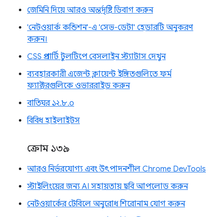
জেমিনি দিয়ে আরও অন্তর্দৃষ্টি ডিবাগ করুন
'নেটওয়ার্ক কন্ডিশন'-এ 'সেভ-ডেটা' হেডারটি অনুকরণ
করুন।
CSS প্রপার্টি টুলটিপে বেসলাইন স্ট্যাটাস দেখুন
ব্যবহারকারী এজেন্ট ক্লায়েন্ট ইঙ্গিতগুলিতে ফর্ম
ফ্যাক্টরগুলিকে ওভাররাইড করুন
বাতিঘর ১২.৮.০
বিবিধ হাইলাইটস
ক্রোম ১৩৯
আরও নির্ভরযোগ্য এবং উৎপাদনশীল Chrome DevTools
স্টাইলিংয়ের জন্য AI সহায়তায় ছবি আপলোড করুন
নেটওয়ার্কের টেবিলে অনুরোধ শিরোনাম যোগ করুন