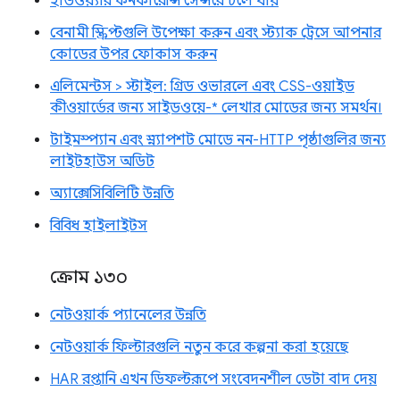
হার্ডওয়্যার কনকারেন্সি সেন্সরে চলে যায়
বেনামী স্ক্রিপ্টগুলি উপেক্ষা করুন এবং স্ট্যাক ট্রেসে আপনার
কোডের উপর ফোকাস করুন
এলিমেন্টস > স্টাইল: গ্রিড ওভারলে এবং CSS-ওয়াইড
কীওয়ার্ডের জন্য সাইডওয়ে-* লেখার মোডের জন্য সমর্থন।
টাইমস্প্যান এবং স্ন্যাপশট মোডে নন-HTTP পৃষ্ঠাগুলির জন্য
লাইটহাউস অডিট
অ্যাক্সেসিবিলিটি উন্নতি
বিবিধ হাইলাইটস
ক্রোম ১৩০
নেটওয়ার্ক প্যানেলের উন্নতি
নেটওয়ার্ক ফিল্টারগুলি নতুন করে কল্পনা করা হয়েছে
HAR রপ্তানি এখন ডিফল্টরূপে সংবেদনশীল ডেটা বাদ দেয়