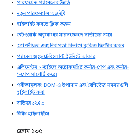
পারফর্মেন্স প্যানেলের উন্নতি
নতুন পারফর্ম্যান্স অন্তর্দৃষ্টি
হাইলাইট করতে ক্লিক করুন
নেটওয়ার্ক অনুরোধের সারসংক্ষেপে সার্ভারের সময়
'গোপনীয়তা এবং নিরাপত্তা' বিভাগে কুকিজ ফিল্টার করুন
প্যানেল জুড়ে টেবিলে kB ইউনিটে আকার
এলিমেন্টস > স্টাইলে অটোকমপ্লিট কর্নার-শেপ এবং কর্নার-
*-শেপ সাপোর্ট করে।
পরীক্ষামূলক: DOM-এ উপাদান এবং বৈশিষ্ট্যের সমস্যাগুলি
হাইলাইট করা
বাতিঘর ১২.৫.০
বিবিধ হাইলাইটস
ক্রোম ১৩৫