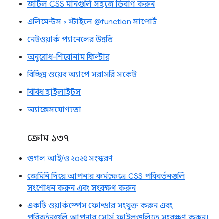
জটিল CSS মানগুলি সহজে ডিবাগ করুন
এলিমেন্টস > স্টাইলে @function সাপোর্ট
নেটওয়ার্ক প্যানেলের উন্নতি
অনুরোধ-শিরোনাম ফিল্টার
বিচ্ছিন্ন ওয়েব অ্যাপে সরাসরি সকেট
বিবিধ হাইলাইটস
অ্যাক্সেসযোগ্যতা
ক্রোম ১৩৭
গুগল আই/ও ২০২৫ সংস্করণ
জেমিনি দিয়ে আপনার কর্মক্ষেত্রে CSS পরিবর্তনগুলি
সংশোধন করুন এবং সংরক্ষণ করুন
একটি ওয়ার্কস্পেস ফোল্ডার সংযুক্ত করুন এবং
পরিবর্তনগুলি আপনার সোর্স ফাইলগুলিতে সংরক্ষণ করুন।