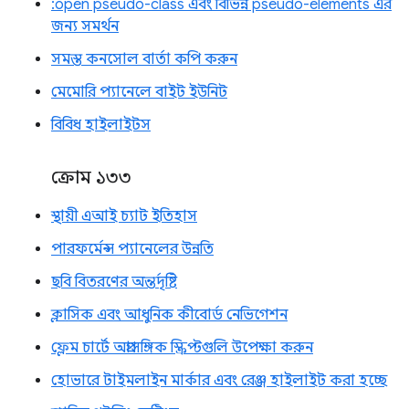
:open pseudo-class এবং বিভিন্ন pseudo-elements এর
জন্য সমর্থন
সমস্ত কনসোল বার্তা কপি করুন
মেমোরি প্যানেলে বাইট ইউনিট
বিবিধ হাইলাইটস
ক্রোম ১৩৩
স্থায়ী এআই চ্যাট ইতিহাস
পারফর্মেন্স প্যানেলের উন্নতি
ছবি বিতরণের অন্তর্দৃষ্টি
ক্লাসিক এবং আধুনিক কীবোর্ড নেভিগেশন
ফ্লেম চার্টে অপ্রাসঙ্গিক স্ক্রিপ্টগুলি উপেক্ষা করুন
হোভারে টাইমলাইন মার্কার এবং রেঞ্জ হাইলাইট করা হচ্ছে