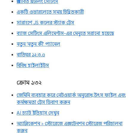
প্রস্তাবিত থ্রটলিং সেটিংস
একটি ওভারলেতে সময় চিহ্নিতকারী
সারাংশে JS কলের স্ট্যাক ট্রেস
ব্যাজ সেটিংস এলিমেন্টস-এর মেনুতে সরানো হয়েছে
নতুন 'নতুন কী' প্যানেল
বাতিঘর ১২.৩.০
বিবিধ হাইলাইটস
ক্রোম ১৩২
জেমিনি ব্যবহার করে নেটওয়ার্ক অনুরোধ, উৎস ফাইল এবং
কর্মক্ষমতা ট্রেস ডিবাগ করুন
AI চ্যাট ইতিহাস দেখুন
অ্যাপ্লিকেশন > স্টোরেজে এক্সটেনশন স্টোরেজ পরিচালনা
করুন