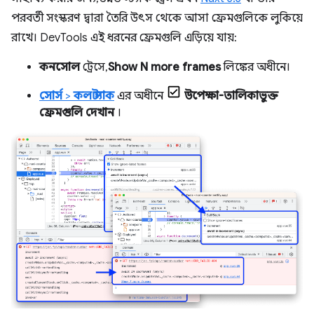
পরবর্তী সংস্করণ দ্বারা তৈরি উৎস থেকে আসা ফ্রেমগুলিকে লুকিয়ে
রাখে। DevTools এই ধরনের ফ্রেমগুলি এড়িয়ে যায়:
কনসোল
ট্রেসে,
Show N more frames
লিঙ্কের অধীনে।
সোর্স
>
কল স্ট্যাক
এর অধীনে
উপেক্ষা-তালিকাভুক্ত
ফ্রেমগুলি দেখান
।