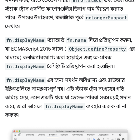
সমর্থন করে, যাতে ডেভেলপাররা
error.stack
এবং DevTools
স্ট্যাক ট্রেসে প্রদর্শিত ফাংশনগুলির ডিবাগ নাম নিয়ন্ত্রণ করতে
পারে। উপরের উদাহরণে,
কল স্ট্যাক
পূর্বে
noLongerSupport
দেখাত।
fn.displayName
স্ট্যান্ডার্ড
fn.name
দিয়ে প্রতিস্থাপন করুন,
যা ECMAScript 2015 সালে (
Object.defineProperty
এর
মাধ্যমে) কনফিগারযোগ্য করা হয়েছিল এবং অ-মানক
fn.displayName
বৈশিষ্ট্যটি প্রতিস্থাপন করা হয়েছিল।
fn.displayName
এর জন্য সমর্থন অবিশ্বাস্য এবং ব্রাউজার
ইঞ্জিনগুলিতে সামঞ্জস্যপূর্ণ নয়। এটি স্ট্যাক ট্রেস সংগ্রহের গতি
কমিয়ে দেয়, এমন একটি খরচ যা ডেভেলপাররা সবসময়ই প্রদান
করে, তারা আসলে
fn.displayName
ব্যবহার করুক বা না
করুক।