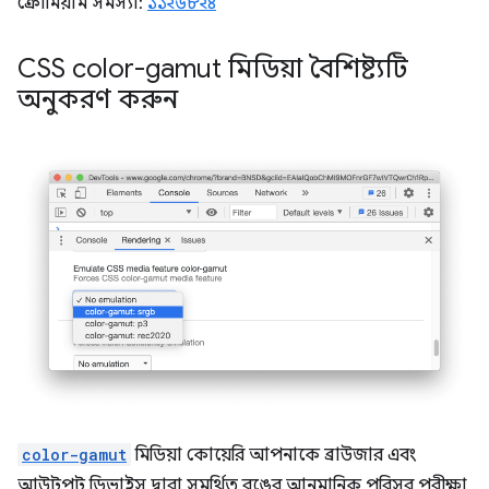
ক্রোমিয়াম সমস্যা:
১১২৬৮২৪
CSS color-gamut মিডিয়া বৈশিষ্ট্যটি
অনুকরণ করুন
color-gamut
মিডিয়া কোয়েরি আপনাকে ব্রাউজার এবং
আউটপুট ডিভাইস দ্বারা সমর্থিত রঙের আনুমানিক পরিসর পরীক্ষা