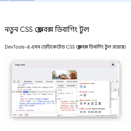
নতুন CSS ফ্লেক্সবক্স ডিবাগিং টুল
DevTools-এ এখন ডেডিকেটেড CSS ফ্লেক্সবক্স ডিবাগিং টুল রয়েছে!