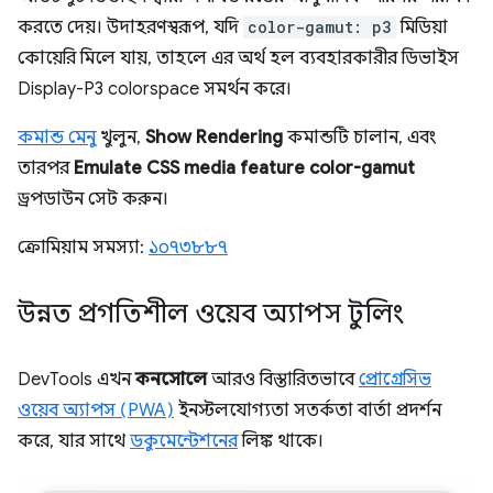
করতে দেয়। উদাহরণস্বরূপ, যদি
color-gamut: p3
মিডিয়া
কোয়েরি মিলে যায়, তাহলে এর অর্থ হল ব্যবহারকারীর ডিভাইস
Display-P3 colorspace সমর্থন করে।
কমান্ড মেনু
খুলুন,
Show Rendering
কমান্ডটি চালান, এবং
তারপর
Emulate CSS media feature color-gamut
ড্রপডাউন সেট করুন।
ক্রোমিয়াম সমস্যা:
১০৭৩৮৮৭
উন্নত প্রগতিশীল ওয়েব অ্যাপস টুলিং
DevTools এখন
কনসোলে
আরও বিস্তারিতভাবে
প্রোগ্রেসিভ
ওয়েব অ্যাপস (PWA)
ইনস্টলযোগ্যতা সতর্কতা বার্তা প্রদর্শন
করে, যার সাথে
ডকুমেন্টেশনের
লিঙ্ক থাকে।