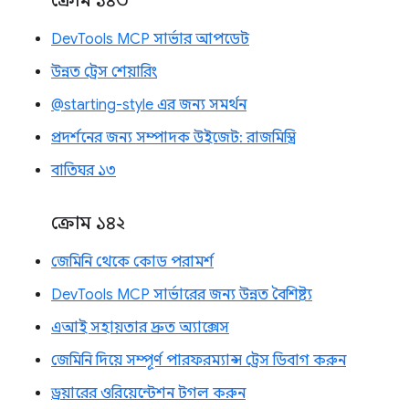
ক্রোম ১৪৩
DevTools MCP সার্ভার আপডেট
উন্নত ট্রেস শেয়ারিং
@starting-style এর জন্য সমর্থন
প্রদর্শনের জন্য সম্পাদক উইজেট: রাজমিস্ত্রি
বাতিঘর ১৩
ক্রোম ১৪২
জেমিনি থেকে কোড পরামর্শ
DevTools MCP সার্ভারের জন্য উন্নত বৈশিষ্ট্য
এআই সহায়তার দ্রুত অ্যাক্সেস
জেমিনি দিয়ে সম্পূর্ণ পারফরম্যান্স ট্রেস ডিবাগ করুন
ড্রয়ারের ওরিয়েন্টেশন টগল করুন