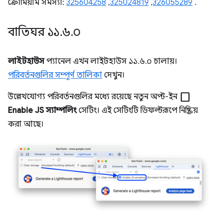
ক্রোমিয়াম সমস্যা:
325604258
,
325024819
,
326055289
.
বাতিঘর ১১
.
৬
.
০
লাইটহাউস
প্যানেল এখন লাইটহাউস ১১.৬.০ চালায়।
পরিবর্তনগুলির সম্পূর্ণ তালিকা
দেখুন।
check_box_outline_blank
উল্লেখযোগ্য পরিবর্তনগুলির মধ্যে রয়েছে নতুন অপ্ট-ইন
Enable JS স্যাম্পলিং
সেটিং। এই সেটিংটি ডিফল্টরূপে নিষ্ক্রিয়
করা আছে।