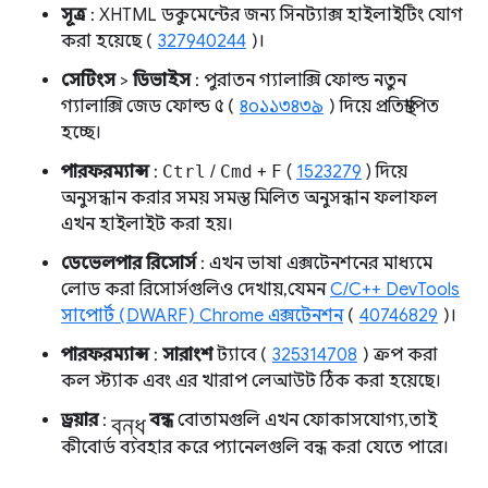
সূত্র
: XHTML ডকুমেন্টের জন্য সিনট্যাক্স হাইলাইটিং যোগ
করা হয়েছে (
327940244
)।
সেটিংস
>
ডিভাইস
: পুরাতন গ্যালাক্সি ফোল্ড নতুন
গ্যালাক্সি জেড ফোল্ড ৫ (
৪০১১৩৪৩৯
) দিয়ে প্রতিস্থাপিত
হচ্ছে।
পারফরম্যান্স
:
Ctrl
/
Cmd
+
F
(
1523279
) দিয়ে
অনুসন্ধান করার সময় সমস্ত মিলিত অনুসন্ধান ফলাফল
এখন হাইলাইট করা হয়।
ডেভেলপার রিসোর্স
: এখন ভাষা এক্সটেনশনের মাধ্যমে
লোড করা রিসোর্সগুলিও দেখায়, যেমন
C/C++ DevTools
সাপোর্ট (DWARF) Chrome এক্সটেনশন
(
40746829
)।
পারফরম্যান্স
:
সারাংশ
ট্যাবে (
325314708
) ক্রপ করা
কল স্ট্যাক এবং এর খারাপ লেআউট ঠিক করা হয়েছে।
বন্ধ
ড্রয়ার
:
বন্ধ
বোতামগুলি এখন ফোকাসযোগ্য, তাই
কীবোর্ড ব্যবহার করে প্যানেলগুলি বন্ধ করা যেতে পারে।