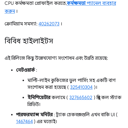
CPU কর্মক্ষমতা প্রোফাইল করতে,
কর্মক্ষমতা
প্যানেল ব্যবহার
করুন
।
ক্রোমিয়াম সমস্যা:
40262073
।
বিবিধ হাইলাইটস
এই রিলিজে কিছু উল্লেখযোগ্য সংশোধন এবং উন্নতি রয়েছে:
নেটওয়ার্ক
:
মাল্টি-লাইন কুকিজের ভুল পার্সিং সহ একটি বাগ
সংশোধন করা হয়েছে (
325410304
)।
ইনিশিয়েটার
কলামে (
327665602
) স্থির কল স্ট্যাক
প্রিভিউ।
পারফরম্যান্স মনিটর
: ট্র্যাক চেকবক্সগুলি এখন বাকি UI (
1467464
) এর মতোই।