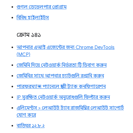
গুগল ডেভেলপার প্রোগ্রাম
বিবিধ হাইলাইটস
ক্রোম ১৪১
আপনার এআই এজেন্টের জন্য Chrome DevTools
(MCP)
জেমিনি দিয়ে নেটওয়ার্ক নির্ভরতা ট্রি ডিবাগ করুন
জেমিনির সাথে আপনার চ্যাটগুলি রপ্তানি করুন
পারফরম্যান্স প্যানেলে স্থায়ী ট্র্যাক কনফিগারেশন
IP সুরক্ষিত নেটওয়ার্ক অনুরোধগুলি ফিল্টার করুন
এলিমেন্টস > লেআউট ট্যাব রাজমিস্ত্রির লেআউট সাপোর্ট
যোগ করে
বাতিঘর ১২.৮.২