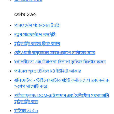
অ্যাক্সেসযোগ্যতা
ক্রোম ১৩৬
পারফর্মেন্স প্যানেলের উন্নতি
নতুন পারফর্ম্যান্স অন্তর্দৃষ্টি
হাইলাইট করতে ক্লিক করুন
নেটওয়ার্ক অনুরোধের সারসংক্ষেপে সার্ভারের সময়
'গোপনীয়তা এবং নিরাপত্তা' বিভাগে কুকিজ ফিল্টার করুন
প্যানেল জুড়ে টেবিলে kB ইউনিটে আকার
এলিমেন্টস > স্টাইলে অটোকমপ্লিট কর্নার-শেপ এবং কর্নার-
*-শেপ সাপোর্ট করে।
পরীক্ষামূলক: DOM-এ উপাদান এবং বৈশিষ্ট্যের সমস্যাগুলি
হাইলাইট করা
বাতিঘর ১২.৫.০