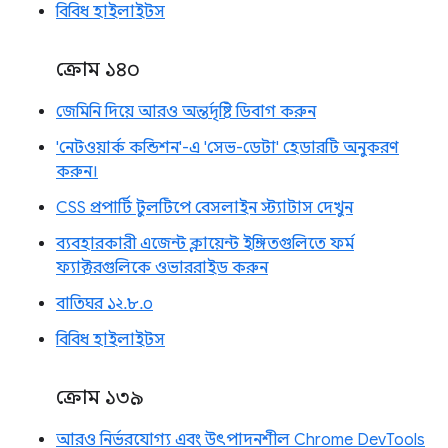
বিবিধ হাইলাইটস
ক্রোম ১৪০
জেমিনি দিয়ে আরও অন্তর্দৃষ্টি ডিবাগ করুন
'নেটওয়ার্ক কন্ডিশন'-এ 'সেভ-ডেটা' হেডারটি অনুকরণ
করুন।
CSS প্রপার্টি টুলটিপে বেসলাইন স্ট্যাটাস দেখুন
ব্যবহারকারী এজেন্ট ক্লায়েন্ট ইঙ্গিতগুলিতে ফর্ম
ফ্যাক্টরগুলিকে ওভাররাইড করুন
বাতিঘর ১২.৮.০
বিবিধ হাইলাইটস
ক্রোম ১৩৯
আরও নির্ভরযোগ্য এবং উৎপাদনশীল Chrome DevTools