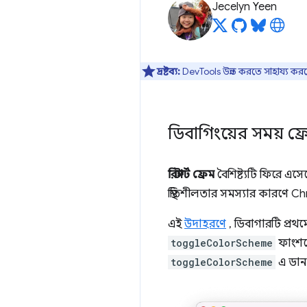
Jecelyn Yeen
দ্রষ্টব্য:
DevTools উন্নত করতে সাহায্য কর
ডিবাগিংয়ের সময় ফ্র
রিস্টার্ট ফ্রেম
বৈশিষ্ট্যটি ফিরে এ
স্থিতিশীলতার সমস্যার কারণে C
এই
উদাহরণে
, ডিবাগারটি প্রথ
toggleColorScheme
ফাংশনে
toggleColorScheme
এ ডান 