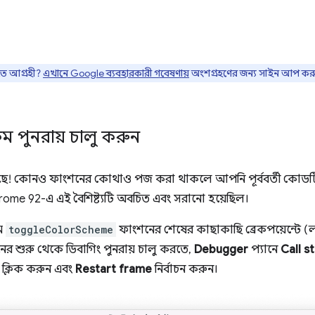
তে আগ্রহী?
এখানে Google ব্যবহারকারী গবেষণায়
অংশগ্রহণের জন্য সাইন আপ কর
েম পুনরায় চালু করুন
সেছে! কোনও ফাংশনের কোথাও পজ করা থাকলে আপনি পূর্ববর্তী কোডটি পু
hrome 92-এ এই বৈশিষ্ট্যটি অবচিত এবং সরানো হয়েছিল।
মে
toggleColorScheme
ফাংশনের শেষের কাছাকাছি ব্রেকপয়েন্টে (
র শুরু থেকে ডিবাগিং পুনরায় চালু করতে,
Debugger
প্যানে
Call s
ক্লিক করুন এবং
Restart frame
নির্বাচন করুন।