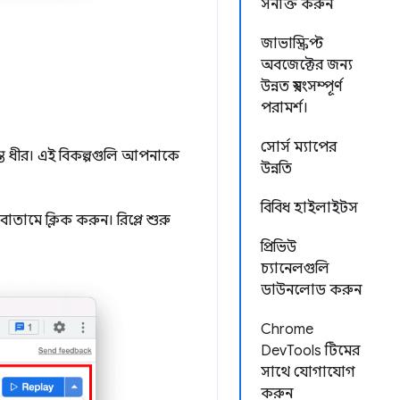
সনাক্ত করুন
জাভাস্ক্রিপ্ট
অবজেক্টের জন্য
উন্নত স্বয়ংসম্পূর্ণ
পরামর্শ।
সোর্স ম্যাপের
্ত ধীর। এই বিকল্পগুলি আপনাকে
উন্নতি
বিবিধ হাইলাইটস
োতামে ক্লিক করুন। রিপ্লে শুরু
প্রিভিউ
চ্যানেলগুলি
ডাউনলোড করুন
Chrome
DevTools টিমের
সাথে যোগাযোগ
করুন