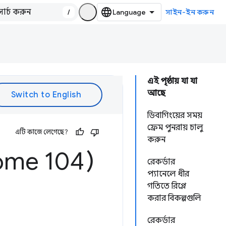
/
সাইন-ইন করুন
এই পৃষ্ঠায় যা যা
আছে
ডিবাগিংয়ের সময়
ফ্রেম পুনরায় চালু
এটি কাজে লেগেছে?
করুন
ome 104)
রেকর্ডার
প্যানেলে ধীর
গতিতে রিপ্লে
করার বিকল্পগুলি
রেকর্ডার