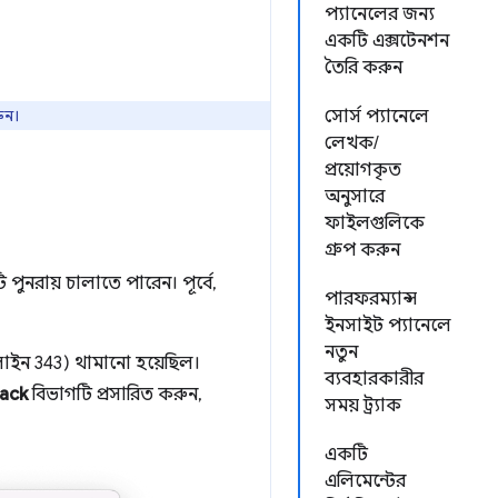
প্যানেলের জন্য
একটি এক্সটেনশন
তৈরি করুন
ুন।
সোর্স প্যানেলে
লেখক/
প্রয়োগকৃত
অনুসারে
ফাইলগুলিকে
গ্রুপ করুন
নরায় চালাতে পারেন। পূর্বে,
পারফরম্যান্স
ইনসাইট প্যানেলে
নতুন
লাইন 343) থামানো হয়েছিল।
ব্যবহারকারীর
tack
বিভাগটি প্রসারিত করুন,
সময় ট্র্যাক
একটি
এলিমেন্টের