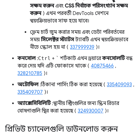
সক্ষম করুন
এবং
CSS নির্বাচক পরিসংখ্যান সক্ষম
করুন
) এখন পরবর্তী DevTools সেশনে
স্বয়ংক্রিয়ভাবে সাফ হয়ে যাবে।
ফ্লেম চার্ট জুম করার সময় এবং ডেটা পরিবর্তনের
সময়
সিলেক্টর স্ট্যাটস
ট্যাবটি এখন স্বয়ংক্রিয়ভাবে
নীচে স্ক্রোল হয় না (
337999939
)।
কনসোল
:
Ctrl
+
`
শর্টকাট এখন ড্রয়ারে
কনসোলটি
বন্ধ
করে দেয় যদি এটি ফোকাসে থাকে (
40875466
,
328210785
)।
অটোফিল
: ঠিকানা পার্সিং ঠিক করা হয়েছে (
335409093
,
335409707
)।
অ্যাক্সেসিবিলিটি
: স্থানীয় স্ট্রিংগুলির জন্য স্ক্রিন রিডার
ঘোষণাগুলি স্থির করা হয়েছে (
324930007
)।
প্রিভিউ চ্যানেলগুলি ডাউনলোড করুন