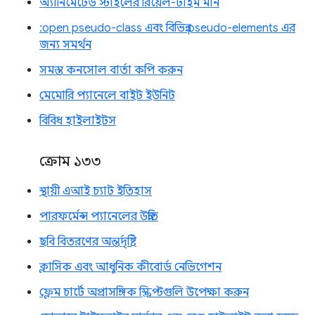
অ্যানিমেটেড স্টাইলের রিয়েল-টাইম মান
:open pseudo-class এবং বিভিন্ন pseudo-elements এর
জন্য সমর্থন
সমস্ত কনসোল বার্তা কপি করুন
মেমোরি প্যানেলে বাইট ইউনিট
বিবিধ হাইলাইটস
ক্রোম ১৩৩
স্থায়ী এআই চ্যাট ইতিহাস
পারফর্মেন্স প্যানেলের উন্নতি
ছবি বিতরণের অন্তর্দৃষ্টি
ক্লাসিক এবং আধুনিক কীবোর্ড নেভিগেশন
ফ্লেম চার্টে অপ্রাসঙ্গিক স্ক্রিপ্টগুলি উপেক্ষা করুন