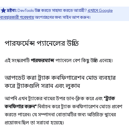
দ্রষ্টব্য:
DevTools উন্নত করতে সাহায্য করতে আগ্রহী?
এখানে Google
ব্যবহারকারী গবেষণায়
অংশগ্রহণের জন্য সাইন আপ করুন।
পারফর্মেন্স প্যানেলের উন্নতি
এই সংস্করণটি
পারফরম্যান্স
প্যানেলে বেশ কিছু উন্নতি এনেছে।
আপডেট করা ট্র্যাক কনফিগারেশন মোড ব্যবহার
করে ট্র্যাকগুলি সরান এবং লুকান
আপনি এখন ট্র্যাকের নামের উপর ডান-ক্লিক করে এবং
"ট্র্যাক
কনফিগার করুন"
নির্বাচন করে ট্র্যাক কনফিগারেশন মোডে প্রবেশ
করতে পারেন। যে সম্পাদনা বোতামটির জন্য অতিরিক্ত স্থানের
প্রয়োজন ছিল তা সরানো হয়েছে।