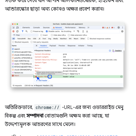
সতর্ক করে দেবে যদি আপনি আলফানিউমেরিক, হাইফেন এবং
আন্ডারস্কোর ছাড়া অন্য কোনও অক্ষর প্রবেশ করান।
অতিরিক্তভাবে,
chrome://
-URL-এর জন্য ওভাররাইড মেনু
বিকল্প এবং
সম্পাদনা
বোতামগুলি অক্ষম করা আছে, যা
উদ্দেশ্যমূলক আচরণের সাথে মেলে।