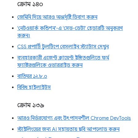
ক্রোম ১৪০
জেমিনি দিয়ে আরও অন্তর্দৃষ্টি ডিবাগ করুন
'নেটওয়ার্ক কন্ডিশন'-এ 'সেভ-ডেটা' হেডারটি অনুকরণ
করুন।
CSS প্রপার্টি টুলটিপে বেসলাইন স্ট্যাটাস দেখুন
ব্যবহারকারী এজেন্ট ক্লায়েন্ট ইঙ্গিতগুলিতে ফর্ম
ফ্যাক্টরগুলিকে ওভাররাইড করুন
বাতিঘর ১২.৮.০
বিবিধ হাইলাইটস
ক্রোম ১৩৯
আরও নির্ভরযোগ্য এবং উৎপাদনশীল Chrome DevTools
স্টাইলিংয়ের জন্য AI সহায়তায় ছবি আপলোড করুন