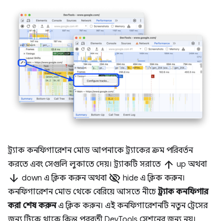
ট্র্যাক কনফিগারেশন মোড আপনাকে ট্র্যাকের ক্রম পরিবর্তন
arrow_upward
করতে এবং সেগুলি লুকাতে দেয়। ট্র্যাকটি সরাতে
up অথবা
arrow_downward
visibility_off
down এ ক্লিক করুন অথবা
hide এ ক্লিক করুন।
কনফিগারেশন মোড থেকে বেরিয়ে আসতে নীচে
ট্র্যাক কনফিগার
করা শেষ করুন
এ ক্লিক করুন। এই কনফিগারেশনটি নতুন ট্রেসের
জন্য টিকে থাকে কিন্তু পরবর্তী DevTools সেশনের জন্য নয়।