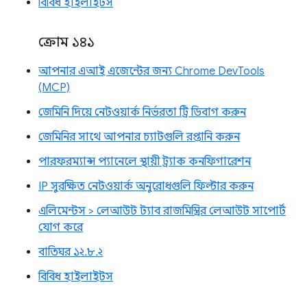
বিবিধ হাইলাইটস
ক্রোম ১৪১
আপনার এআই এজেন্টের জন্য Chrome DevTools
(MCP)
জেমিনি দিয়ে নেটওয়ার্ক নির্ভরতা ট্রি ডিবাগ করুন
জেমিনির সাথে আপনার চ্যাটগুলি রপ্তানি করুন
পারফরম্যান্স প্যানেলে স্থায়ী ট্র্যাক কনফিগারেশন
IP সুরক্ষিত নেটওয়ার্ক অনুরোধগুলি ফিল্টার করুন
এলিমেন্টস > লেআউট ট্যাব রাজমিস্ত্রির লেআউট সাপোর্ট
যোগ করে
বাতিঘর ১২.৮.২
বিবিধ হাইলাইটস