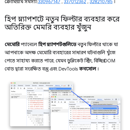
ক্রোমিয়াম সমস্যা:
330967147
,
337012362
,
328210785
।
হিপ স্ন্যাপশটে নতুন ফিল্টার ব্যবহার করে
অতিরিক্ত মেমরি ব্যবহার খুঁজুন
মেমোরি
প্যানেলে
হিপ স্ন্যাপশটগুলিতে
নতুন ফিল্টার থাকে যা
আপনাকে অদক্ষ মেমোরি ব্যবহারের সাধারণ ঘটনাগুলি খুঁজে
পেতে সাহায্য করতে পারে, যেমন ডুপ্লিকেট স্ট্রিং, বিচ্ছিন্ন DOM
নোড দ্বারা সংরক্ষিত বস্তু এবং DevTools
কনসোল
।