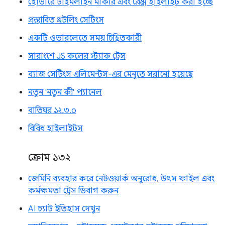
হোভারে টাইমলাইন মার্কার এবং রেঞ্জ হাইলাইট করা হচ্ছে
প্রস্তাবিত থ্রটলিং সেটিংস
একটি ওভারলেতে সময় চিহ্নিতকারী
সারাংশে JS কলের স্ট্যাক ট্রেস
ব্যাজ সেটিংস এলিমেন্টস-এর মেনুতে সরানো হয়েছে
নতুন 'নতুন কী' প্যানেল
বাতিঘর ১২.৩.০
বিবিধ হাইলাইটস
ক্রোম ১৩২
জেমিনি ব্যবহার করে নেটওয়ার্ক অনুরোধ, উৎস ফাইল এবং
কর্মক্ষমতা ট্রেস ডিবাগ করুন
AI চ্যাট ইতিহাস দেখুন