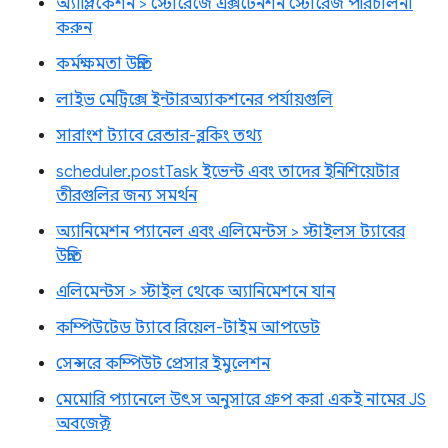
অ্যাপ্লিকেশন > স্টোরেজে এক্সটেনশন স্টোরেজ পরিচালনা
করুন
কর্মক্ষমতা উন্নতি
লাইভ মেট্রিক্সে ইন্টারঅ্যাকশনের পর্যায়গুলি
সারাংশ ট্যাবে রেন্ডার-ব্লকিং তথ্য
scheduler.postTask ইভেন্ট এবং তাদের ইনিশিয়েটার
তীরগুলির জন্য সমর্থন
অ্যানিমেশন প্যানেল এবং এলিমেন্টস > স্টাইলস ট্যাবের
উন্নতি
এলিমেন্টস > স্টাইল থেকে অ্যানিমেশনে যান
কম্পিউটেড ট্যাবে রিয়েল-টাইম আপডেট
সেন্সরে কম্পিউট প্রেসার ইমুলেশন
মেমোরি প্যানেলে উৎস অনুসারে গ্রুপ করা একই নামের JS
অবজেক্ট