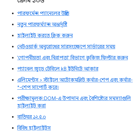
ক্রোম ১৩৬
পারফর্মেন্স প্যানেলের উন্নতি
নতুন পারফর্ম্যান্স অন্তর্দৃষ্টি
হাইলাইট করতে ক্লিক করুন
নেটওয়ার্ক অনুরোধের সারসংক্ষেপে সার্ভারের সময়
'গোপনীয়তা এবং নিরাপত্তা' বিভাগে কুকিজ ফিল্টার করুন
প্যানেল জুড়ে টেবিলে kB ইউনিটে আকার
এলিমেন্টস > স্টাইলে অটোকমপ্লিট কর্নার-শেপ এবং কর্নার-
*-শেপ সাপোর্ট করে।
পরীক্ষামূলক: DOM-এ উপাদান এবং বৈশিষ্ট্যের সমস্যাগুলি
হাইলাইট করা
বাতিঘর ১২.৫.০
বিবিধ হাইলাইটস