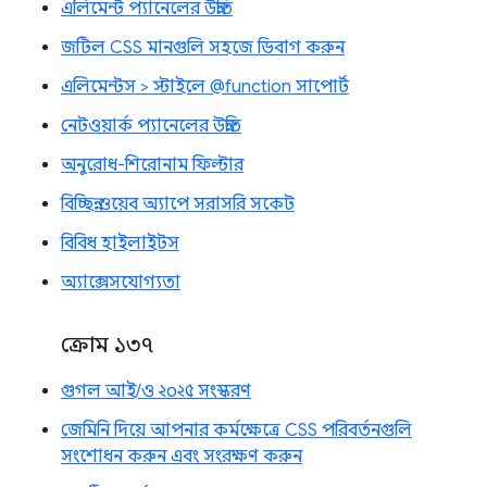
এলিমেন্ট প্যানেলের উন্নতি
জটিল CSS মানগুলি সহজে ডিবাগ করুন
এলিমেন্টস > স্টাইলে @function সাপোর্ট
নেটওয়ার্ক প্যানেলের উন্নতি
অনুরোধ-শিরোনাম ফিল্টার
বিচ্ছিন্ন ওয়েব অ্যাপে সরাসরি সকেট
বিবিধ হাইলাইটস
অ্যাক্সেসযোগ্যতা
ক্রোম ১৩৭
গুগল আই/ও ২০২৫ সংস্করণ
জেমিনি দিয়ে আপনার কর্মক্ষেত্রে CSS পরিবর্তনগুলি
সংশোধন করুন এবং সংরক্ষণ করুন