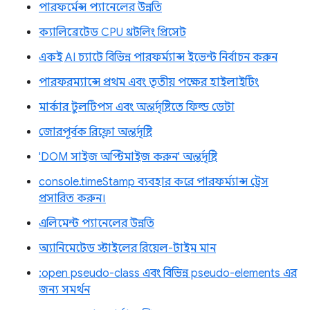
পারফর্মেন্স প্যানেলের উন্নতি
ক্যালিব্রেটেড CPU থ্রটলিং প্রিসেট
একই AI চ্যাটে বিভিন্ন পারফর্ম্যান্স ইভেন্ট নির্বাচন করুন
পারফরম্যান্সে প্রথম এবং তৃতীয় পক্ষের হাইলাইটিং
মার্কার টুলটিপস এবং অন্তর্দৃষ্টিতে ফিল্ড ডেটা
জোরপূর্বক রিফ্লো অন্তর্দৃষ্টি
'DOM সাইজ অপ্টিমাইজ করুন' অন্তর্দৃষ্টি
console.timeStamp ব্যবহার করে পারফর্ম্যান্স ট্রেস
প্রসারিত করুন।
এলিমেন্ট প্যানেলের উন্নতি
অ্যানিমেটেড স্টাইলের রিয়েল-টাইম মান
:open pseudo-class এবং বিভিন্ন pseudo-elements এর
জন্য সমর্থন