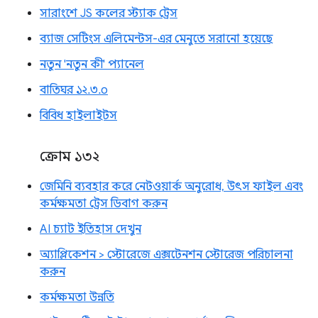
সারাংশে JS কলের স্ট্যাক ট্রেস
ব্যাজ সেটিংস এলিমেন্টস-এর মেনুতে সরানো হয়েছে
নতুন 'নতুন কী' প্যানেল
বাতিঘর ১২.৩.০
বিবিধ হাইলাইটস
ক্রোম ১৩২
জেমিনি ব্যবহার করে নেটওয়ার্ক অনুরোধ, উৎস ফাইল এবং
কর্মক্ষমতা ট্রেস ডিবাগ করুন
AI চ্যাট ইতিহাস দেখুন
অ্যাপ্লিকেশন > স্টোরেজে এক্সটেনশন স্টোরেজ পরিচালনা
করুন
কর্মক্ষমতা উন্নতি