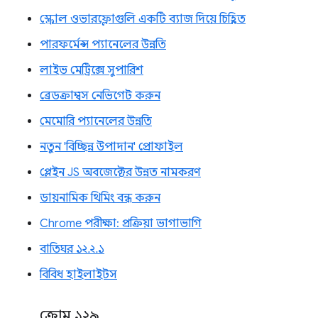
স্ক্রোল ওভারফ্লোগুলি একটি ব্যাজ দিয়ে চিহ্নিত
পারফর্মেন্স প্যানেলের উন্নতি
লাইভ মেট্রিক্সে সুপারিশ
ব্রেডক্রাম্বস নেভিগেট করুন
মেমোরি প্যানেলের উন্নতি
নতুন 'বিচ্ছিন্ন উপাদান' প্রোফাইল
প্লেইন JS অবজেক্টের উন্নত নামকরণ
ডায়নামিক থিমিং বন্ধ করুন
Chrome পরীক্ষা: প্রক্রিয়া ভাগাভাগি
বাতিঘর ১২.২.১
বিবিধ হাইলাইটস
ক্রোম ১২৯