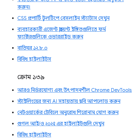
করুন।
CSS প্রপার্টি টুলটিপে বেসলাইন স্ট্যাটাস দেখুন
ব্যবহারকারী এজেন্ট ক্লায়েন্ট ইঙ্গিতগুলিতে ফর্ম
ফ্যাক্টরগুলিকে ওভাররাইড করুন
বাতিঘর ১২.৮.০
বিবিধ হাইলাইটস
ক্রোম ১৩৯
আরও নির্ভরযোগ্য এবং উৎপাদনশীল Chrome DevTools
স্টাইলিংয়ের জন্য AI সহায়তায় ছবি আপলোড করুন
নেটওয়ার্কের টেবিলে অনুরোধ শিরোনাম যোগ করুন
গুগল আই/ও ২০২৫ এর হাইলাইটগুলি দেখুন
বিবিধ হাইলাইটস