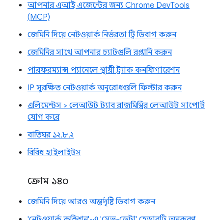
আপনার এআই এজেন্টের জন্য Chrome DevTools
(MCP)
জেমিনি দিয়ে নেটওয়ার্ক নির্ভরতা ট্রি ডিবাগ করুন
জেমিনির সাথে আপনার চ্যাটগুলি রপ্তানি করুন
পারফরম্যান্স প্যানেলে স্থায়ী ট্র্যাক কনফিগারেশন
IP সুরক্ষিত নেটওয়ার্ক অনুরোধগুলি ফিল্টার করুন
এলিমেন্টস > লেআউট ট্যাব রাজমিস্ত্রির লেআউট সাপোর্ট
যোগ করে
বাতিঘর ১২.৮.২
বিবিধ হাইলাইটস
ক্রোম ১৪০
জেমিনি দিয়ে আরও অন্তর্দৃষ্টি ডিবাগ করুন
'নেটওয়ার্ক কন্ডিশন'-এ 'সেভ-ডেটা' হেডারটি অনুকরণ