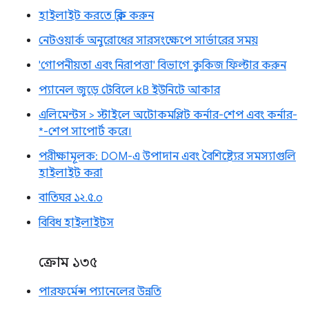
হাইলাইট করতে ক্লিক করুন
নেটওয়ার্ক অনুরোধের সারসংক্ষেপে সার্ভারের সময়
'গোপনীয়তা এবং নিরাপত্তা' বিভাগে কুকিজ ফিল্টার করুন
প্যানেল জুড়ে টেবিলে kB ইউনিটে আকার
এলিমেন্টস > স্টাইলে অটোকমপ্লিট কর্নার-শেপ এবং কর্নার-
*-শেপ সাপোর্ট করে।
পরীক্ষামূলক: DOM-এ উপাদান এবং বৈশিষ্ট্যের সমস্যাগুলি
হাইলাইট করা
বাতিঘর ১২.৫.০
বিবিধ হাইলাইটস
ক্রোম ১৩৫
পারফর্মেন্স প্যানেলের উন্নতি