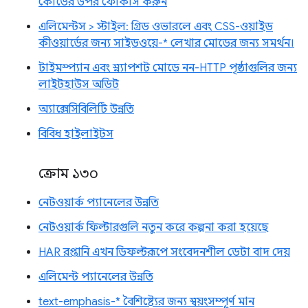
কোডের উপর ফোকাস করুন
এলিমেন্টস > স্টাইল: গ্রিড ওভারলে এবং CSS-ওয়াইড
কীওয়ার্ডের জন্য সাইডওয়ে-* লেখার মোডের জন্য সমর্থন।
টাইমস্প্যান এবং স্ন্যাপশট মোডে নন-HTTP পৃষ্ঠাগুলির জন্য
লাইটহাউস অডিট
অ্যাক্সেসিবিলিটি উন্নতি
বিবিধ হাইলাইটস
ক্রোম ১৩০
নেটওয়ার্ক প্যানেলের উন্নতি
নেটওয়ার্ক ফিল্টারগুলি নতুন করে কল্পনা করা হয়েছে
HAR রপ্তানি এখন ডিফল্টরূপে সংবেদনশীল ডেটা বাদ দেয়
এলিমেন্ট প্যানেলের উন্নতি
text-emphasis-* বৈশিষ্ট্যের জন্য স্বয়ংসম্পূর্ণ মান