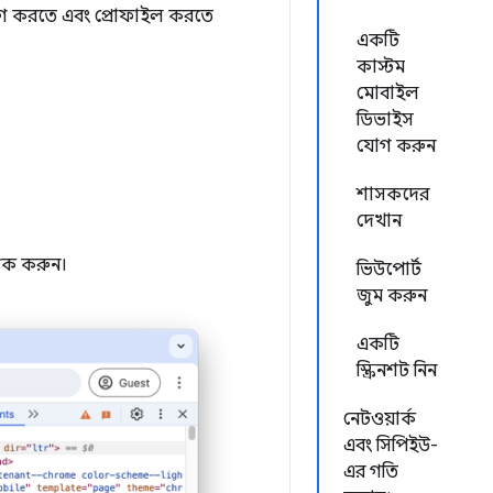
াগ করতে এবং প্রোফাইল করতে
একটি
কাস্টম
মোবাইল
ডিভাইস
যোগ করুন
শাসকদের
দেখান
লিক করুন।
ভিউপোর্ট
জুম করুন
একটি
স্ক্রিনশট নিন
নেটওয়ার্ক
এবং সিপিইউ-
এর গতি