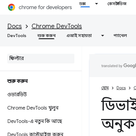
ডক্স
কেস স্টাডিজ
Docs
Chrome DevTools
DevTools
শুরু করুন
এআই সহায়তা
প্যানেল
শুরু করুন
হোম
Docs
C
ওভারভিউ
ডিভা
Chrome Dev
Tools খুলুন
অনুক
Dev
Tools-এ নতুন কি আছে
Dev
Tools কাস্টমাইজ করুন