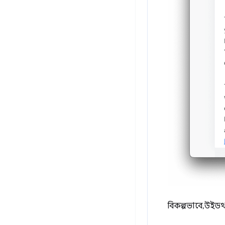
বিকল্পভাবে, উইডথ 