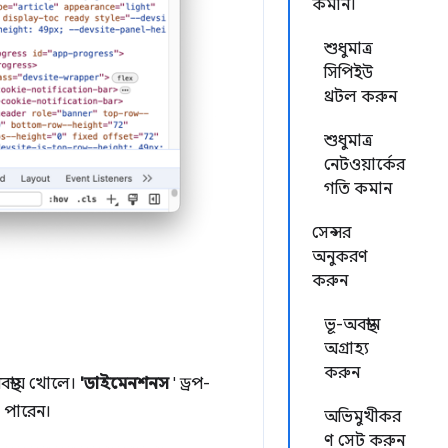
কমান।
শুধুমাত্র
সিপিইউ
থ্রটল করুন
শুধুমাত্র
নেটওয়ার্কের
গতি কমান
সেন্সর
অনুকরণ
করুন
ভূ-অবস্থান
অগ্রাহ্য
করুন
স্থায় খোলে।
'ডাইমেনশনস
' ড্রপ-
পারেন।
অভিমুখীকর
ণ সেট করুন