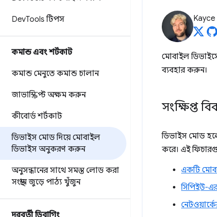
Kayce
Dev
Tools টিপস
কমান্ড এবং শর্টকাট
মোবাইল ডিভাইস
ব্যবহার করুন।
কমান্ড মেনুতে কমান্ড চালান
জাভাস্ক্রিপ্ট অক্ষম করুন
সংক্ষিপ্ত ব
কীবোর্ড শর্টকাট
ডিভাইস মোড হলো
ডিভাইস মোড দিয়ে মোবাইল
ডিভাইস অনুকরণ করুন
করে। এই ফিচার
একটি মোব
অনুসন্ধানের সাথে সমস্ত লোড করা
সংস্থান জুড়ে পাঠ্য খুঁজুন
সিপিইউ-এ
নেটওয়ার্
দূরবর্তী ডিবাগিং