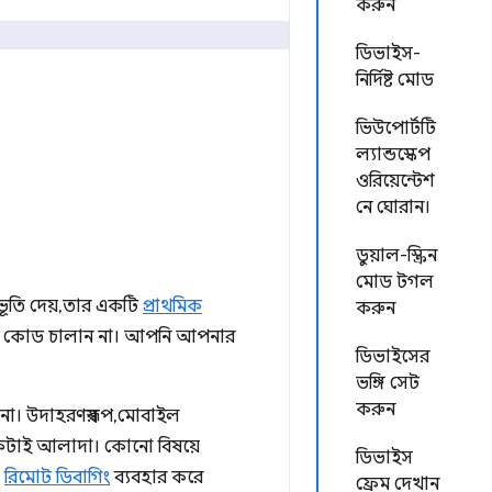
করুন
ডিভাইস-
নির্দিষ্ট মোড
ভিউপোর্টটি
ল্যান্ডস্কেপ
ওরিয়েন্টেশ
নে ঘোরান।
ডুয়াল-স্ক্রিন
মোড টগল
তি দেয়, তার একটি
প্রাথমিক
করুন
 কোড চালান না। আপনি আপনার
ডিভাইসের
ভঙ্গি সেট
করুন
 উদাহরণস্বরূপ, মোবাইল
কটাই আলাদা। কোনো বিষয়ে
ডিভাইস
।
রিমোট ডিবাগিং
ব্যবহার করে
ফ্রেম দেখান