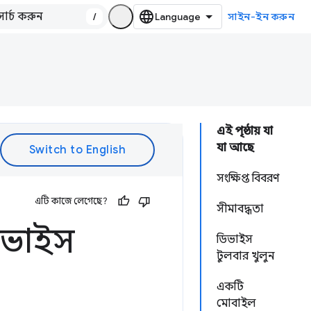
/
সাইন-ইন করুন
এই পৃষ্ঠায় যা
যা আছে
সংক্ষিপ্ত বিবরণ
এটি কাজে লেগেছে?
সীমাবদ্ধতা
িভাইস
ডিভাইস
টুলবার খুলুন
একটি
মোবাইল