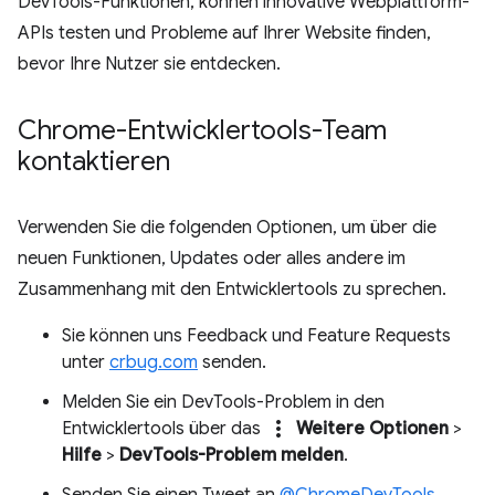
DevTools-Funktionen, können innovative Webplattform-
APIs testen und Probleme auf Ihrer Website finden,
bevor Ihre Nutzer sie entdecken.
Chrome-Entwicklertools-Team
kontaktieren
Verwenden Sie die folgenden Optionen, um über die
neuen Funktionen, Updates oder alles andere im
Zusammenhang mit den Entwicklertools zu sprechen.
Sie können uns Feedback und Feature Requests
unter
crbug.com
senden.
Melden Sie ein DevTools-Problem in den
more_vert
Entwicklertools über das
Weitere Optionen
>
Hilfe
>
DevTools-Problem melden
.