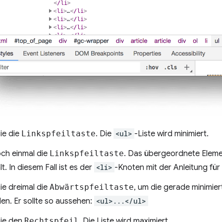
ie die
Linkspfeiltaste
. Die
<ul>
-Liste wird minimiert.
ch einmal die
Linkspfeiltaste
. Das übergeordnete Elem
. In diesem Fall ist es der
<li>
-Knoten mit der Anleitung für S
ie dreimal die
Abwärtspfeiltaste
, um die gerade minimier
en. Er sollte so aussehen:
<ul>...</ul>
ie den
Rechtspfeil
. Die Liste wird maximiert.