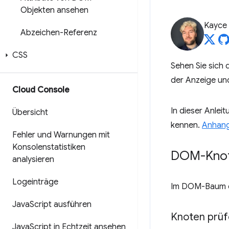
Objekten ansehen
Kayce
Abzeichen-Referenz
CSS
Sehen Sie sich 
der Anzeige un
Cloud Console
In dieser Anle
Übersicht
kennen.
Anhang
Fehler und Warnungen mit
Konsolenstatistiken
DOM-Knot
analysieren
Logeinträge
Im DOM-Baum d
Java
Script ausführen
Knoten prü
Java
Script in Echtzeit ansehen