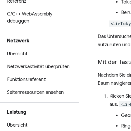
Referenz
Toki
Beir
C
/
C++ Web
Assembly
debuggen
<li>Toky
Das Untersuchen
Netzwerk
aufzurufen und
Übersicht
Mit der Tas
Netzwerkaktivität überprüfen
Nachdem Sie ei
Funktionsreferenz
Baum navigiere
Seitenressourcen ansehen
Klicken Si
aus.
<li>
Leistung
Geo
Übersicht
Ring