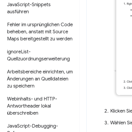
Java
Script-Snippets
ausführen
Fehler im ursprünglichen Code
beheben
,
anstatt mit Source
Maps bereitgestellt zu werden
ignore
List-
Quellzuordnungserweiterung
Arbeitsbereiche einrichten
,
um
Änderungen an Quelldateien
zu speichern
Webinhalts- und HTTP-
Antwortheader lokal
Klicken Si
überschreiben
Wählen Si
Java
Script-Debugging-