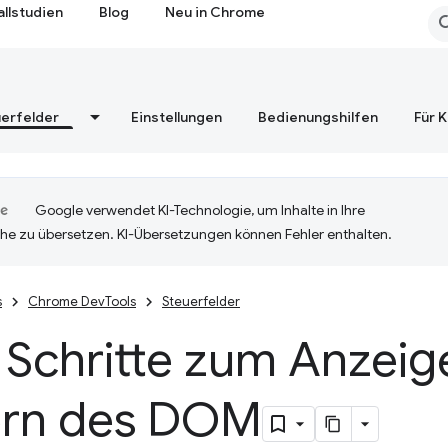
allstudien
Blog
Neu in Chrome
erfelder
Einstellungen
Bedienungshilfen
Für 
Google verwendet KI-Technologie, um Inhalte in Ihre
he zu übersetzen. KI-Übersetzungen können Fehler enthalten.
s
Chrome DevTools
Steuerfelder
 Schritte zum Anzei
rn des DOM