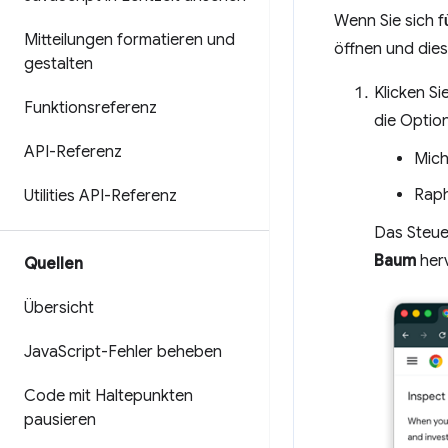
Wenn Sie sich 
Mitteilungen formatieren und
öffnen und die
gestalten
Klicken Si
Funktionsreferenz
die Optio
API-Referenz
Mich
Raph
Utilities API-Referenz
Das Steue
Baum
her
Quellen
Übersicht
Java
Script-Fehler beheben
Code mit Haltepunkten
pausieren