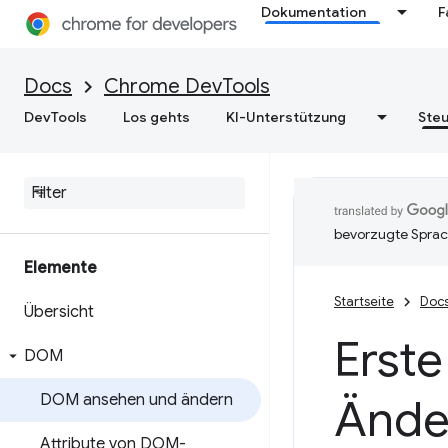
Dokumentation
F
Docs
Chrome DevTools
DevTools
Los gehts
KI-Unterstützung
Steu
bevorzugte Sprac
Elemente
Startseite
Doc
Übersicht
Erste
DOM
DOM ansehen und ändern
Ände
Attribute von DOM-