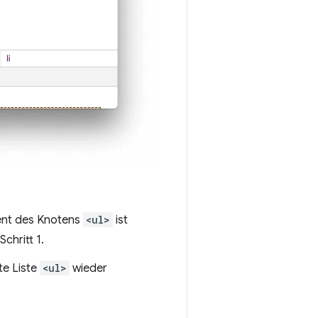
ent des Knotens
<ul>
ist
chritt 1.
te Liste
<ul>
wieder