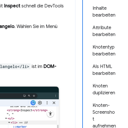
it
Inspect
schnell die DevTools
Inhalte
bearbeiten
angelo
. Wählen Sie im Menü
Attribute
bearbeiten
Knotentyp
bearbeiten
elangelo</li>
ist im
DOM-
Als HTML
bearbeiten
Knoten
duplizieren
Knoten-
Screensho
t
aufnehmen