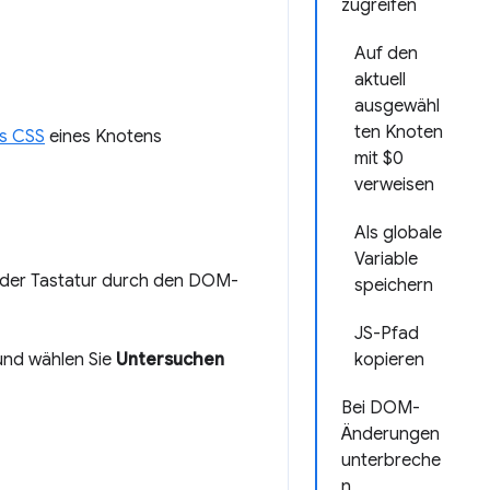
zugreifen
Auf den
aktuell
ausgewähl
ten Knoten
as CSS
eines Knotens
mit $0
verweisen
Als globale
Variable
 der Tastatur durch den DOM-
speichern
JS-Pfad
kopieren
nd wählen Sie
Untersuchen
Bei DOM-
Änderungen
unterbreche
n