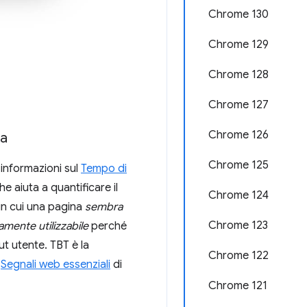
Chrome 130
Chrome 129
Chrome 128
Chrome 127
Chrome 126
na
Chrome 125
 informazioni sul
Tempo di
e aiuta a quantificare il
Chrome 124
in cui una pagina
sembra
Chrome 123
amente utilizzabile
perché
ut utente. TBT è la
Chrome 122
i
Segnali web essenziali
di
Chrome 121