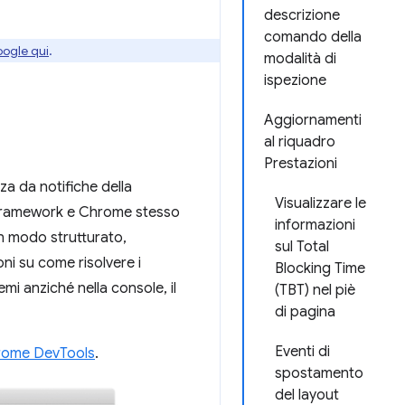
descrizione
comando della
oogle qui
.
modalità di
ispezione
Aggiornamenti
al riquadro
Prestazioni
za da notifiche della
Visualizzare le
ie, framework e Chrome stesso
informazioni
in modo strutturato,
sul Total
oni su come risolvere i
Blocking Time
mi anziché nella console, il
(TBT) nel piè
di pagina
Eventi di
Chrome DevTools
.
spostamento
del layout