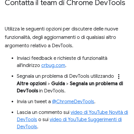
Contatta il team di Chrome Dev
Tools
Utilizza le seguenti opzioni per discutere delle nuove
funzionalità, degli aggiornamenti o di qualsiasi altro
argomento relativo a DevTools.
Inviaci feedback e richieste di funzionalità
all'indirizzo
crbug.com
.
more_vert
Segnala un problema di DevTools utilizzando
Altre opzioni
>
Guida
>
Segnala un problema di
DevTools
in DevTools.
Invia un tweet a
@ChromeDevTools
.
Lascia un commento sui
video di YouTube Novità di
DevTools
o sui
video di YouTube Suggerimenti di
DevTools
.