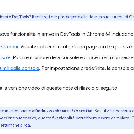
gliorare DevTools? Registrati per partecipare alla
ricerca sugli utenti di G
uove funzionalità in arrivo in DevTools in Chrome 64 includono
estazioni
. Visualizza il rendimento di una pagina in tempo reale
nsole
. Ridurre il rumore della console e concentrarti sui messa
mili della console
. Per impostazione predefinita, la console
la versione video di queste note di rilascio di seguito.
me in esecuzione all'indirizzo
. Se utilizzi una vers
chrome://version
una versione successiva, queste funzionalità potrebbero essere cambiat
 settimane circa.