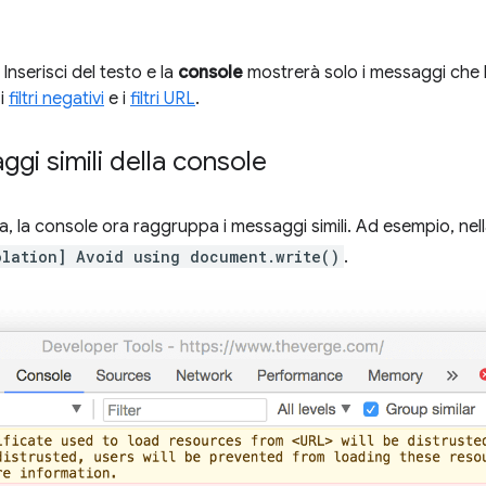
. Inserisci del testo e la
console
mostrerà solo i messaggi che 
 i
filtri negativi
e i
filtri URL
.
gi simili della console
, la console ora raggruppa i messaggi simili. Ad esempio, nel
olation] Avoid using document.write()
.