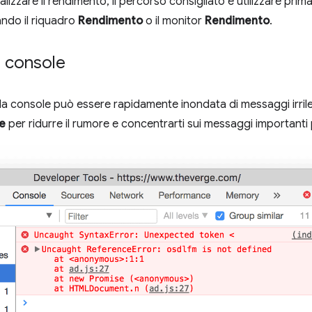
lizzare il rendimento, il percorso consigliato è utilizzare prima
zando il riquadro
Rendimento
o il monitor
Rendimento
.
a console
, la console può essere rapidamente inondata di messaggi irrilev
le
per ridurre il rumore e concentrarti sui messaggi importanti 