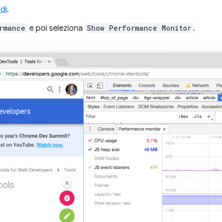
di
.
rmance
e poi seleziona
Show Performance Monitor
.