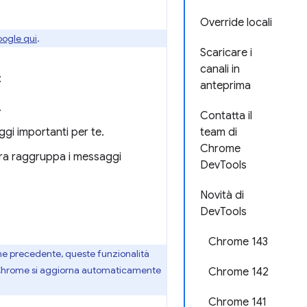
Override locali
oogle qui
.
Scaricare i
canali in
:
anteprima
.
Contatta il
ggi importanti per te.
team di
Chrome
 ora raggruppa i messaggi
DevTools
Novità di
DevTools
Chrome 143
ione precedente, queste funzionalità
e. Chrome si aggiorna automaticamente
Chrome 142
Chrome 141