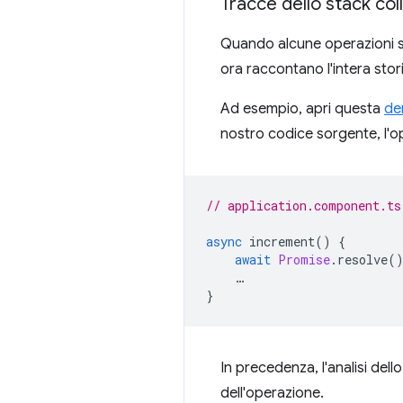
Tracce dello stack co
Quando alcune operazioni so
ora raccontano l'intera stor
Ad esempio, apri questa
de
nostro codice sorgente, l'
// application.component.ts
async
increment
()
{
await
Promise
.
resolve
(
…
}
In precedenza, l'analisi del
dell'operazione.