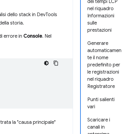
dei tempi LCP
nel riquadro
isi dello stack in DevTools
Informazioni
ella storia.
sulle
prestazioni
di errore in
Console
. Nel
Generare
automaticamen
te il nome
predefinito per
le registrazioni
nel riquadro
Registratore
Punti salienti
vari
Scaricare i
trata la "causa principale"
canali in