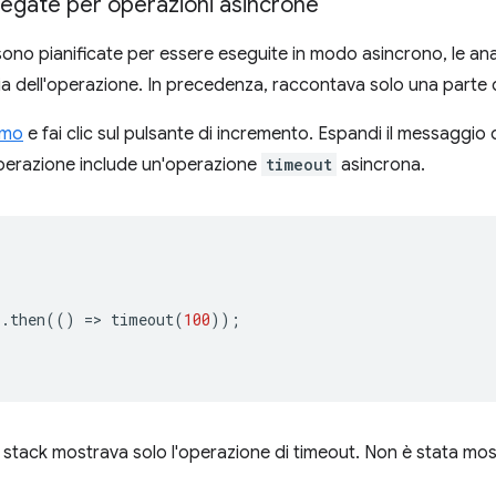
llegate per operazioni asincrone
no pianificate per essere eseguite in modo asincrono, le anal
ia dell'operazione. In precedenza, raccontava solo una parte d
mo
e fai clic sul pulsante di incremento. Espandi il messaggio 
operazione include un'operazione
timeout
asincrona.
).
then
(()
=
>
timeout
(
100
));
lo stack mostrava solo l'operazione di timeout. Non è stata mos