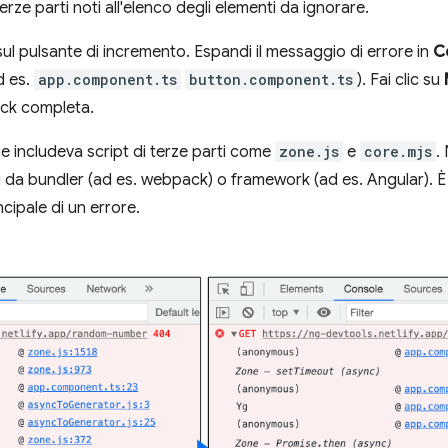
rze parti noti all'elenco degli elementi da ignorare.
 sul pulsante di incremento. Espandi il messaggio di errore in
C
d es.
app.component.ts
button.component.ts
). Fai clic su
tack completa.
e includeva script di terze parti come
zone.js
e
core.mjs
.
ti da bundler (ad es. webpack) o framework (ad es. Angular). 
ncipale di un errore.