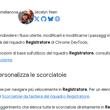
Emelianova
Jecelyn Yeen
dividere i flussi utente, modificarli e modificarne i passaggi 
tà del riquadro
Registratore
di Chrome DevTools.
nozioni di base sull'utilizzo del riquadro
Registratore
, consul
i utente
.
ersonalizza le scorciatoie
oie per navigare più velocemente in
Registratore
. Per un elen
di
Scorciatoie da tastiera del riquadro Registratore
.
uggerimento che elenca tutte le scorciatoie direttamente in
Re