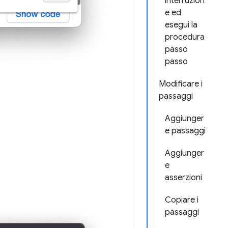
interruzion
e ed
esegui la
procedura
passo
passo
Modificare i
passaggi
Aggiunger
e passaggi
Aggiunger
e
asserzioni
Copiare i
passaggi