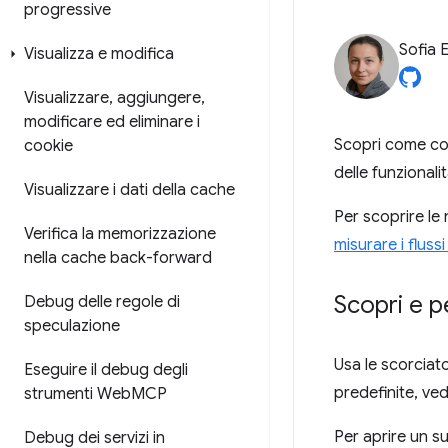
progressive
Sofia 
Visualizza e modifica
Visualizzare
,
aggiungere
,
modificare ed eliminare i
Scopri come con
cookie
delle funzionali
Visualizzare i dati della cache
Per scoprire le 
Verifica la memorizzazione
misurare i fluss
nella cache back-forward
Scopri e p
Debug delle regole di
speculazione
Usa le scorciat
Eseguire il debug degli
predefinite, ve
strumenti Web
MCP
Per aprire un s
Debug dei servizi in