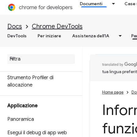
Documenti
Case 
Memoria
Panoramica
Docs
Chrome DevTools
DevTools
Per iniziare
Assistenza dell'IA
Pa
Terminologia della memoria
Risolvere i problemi di memoria
Registra snapshot dell'heap
tua lingua preferi
Strumento Profiler di
allocazione
Home page
Do
Infor
Applicazione
Panoramica
funzi
Esegui il debug di app web