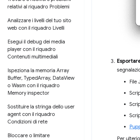
relativi al riquadro Problemi
Analizzare i livelli del tuo sito
web con il riquadro Livelli
Esegui il debug dei media
player con il riquadro
Contenuti multimediali
Esportare
segnalazio
Ispeziona la memoria Array
Buffer
,
Typed
Array
,
Data
View
File
o Wasm con il riquadro
Memory inspector
Scri
Scri
Sostituire la stringa dello user
agent con il riquadro
Scri
Condizioni di rete
Pup
Bloccare o limitare
Per ulteri