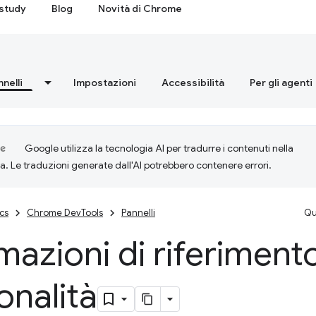
study
Blog
Novità di Chrome
nnelli
Impostazioni
Accessibilità
Per gli agenti
Google utilizza la tecnologia AI per tradurre i contenuti nella
ta. Le traduzioni generate dall'AI potrebbero contenere errori.
cs
Chrome DevTools
Pannelli
Qu
mazioni di riferimento
onalità