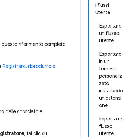
i flussi
utente
Esportare
un flusso
utente
in questo riferimento completo
Esportare
in un
ta
Registrare, riprodurre e
formato
personaliz
zato
installando
un'estensi
one
co delle scorciatoie
Importa un
flusso
gistratore
, fai clic su
utente