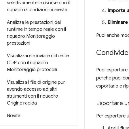
selettivamente le risorse con il
riquadro Condizioni richiesta
Importa u
Analizza le prestazioni del
Eliminare
runtime in tempo reale con il
Puoi anche modi
riquadro Monitoraggio
prestazioni
Condivider
Visualizzare e inviare richieste
CDP con il riquadro
Monitoraggio protocolli
Puoi esportare 
perché puoi con
Visualizza i file di origine pur
esportarlo e rip
avendo accesso ad altri
strumenti con il riquadro
Esportare un
Origine rapida
Novità
Per esportare u
Apri il fl