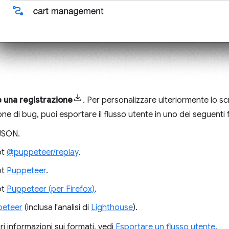
 una registrazione
. Per personalizzare ulteriormente lo sc
ne di bug, puoi esportare il flusso utente in uno dei seguenti 
 JSON.
pt
@puppeteer/replay
.
pt
Puppeteer
.
pt
Puppeteer (per Firefox)
.
peteer
(inclusa l'analisi di
Lighthouse
).
ori informazioni sui formati, vedi
Esportare un flusso utente
.