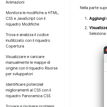
Animazioni
Nella parte sup
Monitora le modifiche a HTML
,
CSS e Java
Script con il
Aggiungi 
riquadro Modifiche
Visualizza
Seleziona
Trova e analizza il codice
inutilizzato con il riquadro
Copertura
Visualizzare e caricare
manualmente le mappe di
origine con il riquadro Risorse
per sviluppatori
Identificare potenziali
miglioramenti al CSS con il
riquadro Panoramica CSS
Trovare e risolvere problemi