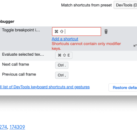
274
,
174309