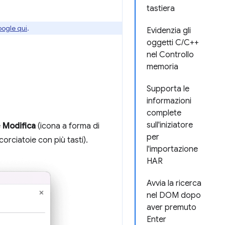
tastiera
oogle qui
.
Evidenzia gli
oggetti C/C++
nel Controllo
memoria
Supporta le
informazioni
complete
sull'iniziatore
e
Modifica
(icona a forma di
per
orciatoie con più tasti).
l'importazione
HAR
Avvia la ricerca
nel DOM dopo
aver premuto
Enter