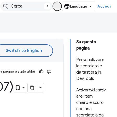
/
Accedi
Su questa
pagina
Personalizzare
le scorciatoie
 pagina è stata utile?
da tastiera in
DevTools
07)
Attivare/disattiv
are i temi
chiaro e scuro
con una
scorciatoia da