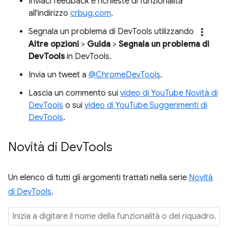
Inviaci feedback e richieste di funzionalità
all'indirizzo
crbug.com
.
more_vert
Segnala un problema di DevTools utilizzando
Altre opzioni
>
Guida
>
Segnala un problema di
DevTools
in DevTools.
Invia un tweet a
@ChromeDevTools
.
Lascia un commento sui
video di YouTube Novità di
DevTools
o sui
video di YouTube Suggerimenti di
DevTools
.
Novità di Dev
Tools
Un elenco di tutti gli argomenti trattati nella serie
Novità
di DevTools
.