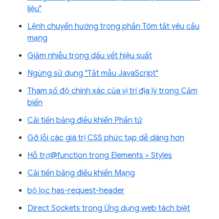
liệu"
Lệnh chuyển hướng trong phần Tóm tắt yêu cầu
mạng
Giảm nhiễu trong dấu vết hiệu suất
Ngừng sử dụng "Tắt mẫu JavaScript"
Tham số độ chính xác của vị trí địa lý trong Cảm
biến
Cải tiến bảng điều khiển Phần tử
Gỡ lỗi các giá trị CSS phức tạp dễ dàng hơn
Hỗ trợ@function trong Elements > Styles
Cải tiến bảng điều khiển Mạng
bộ lọc has-request-header
Direct Sockets trong Ứng dụng web tách biệt