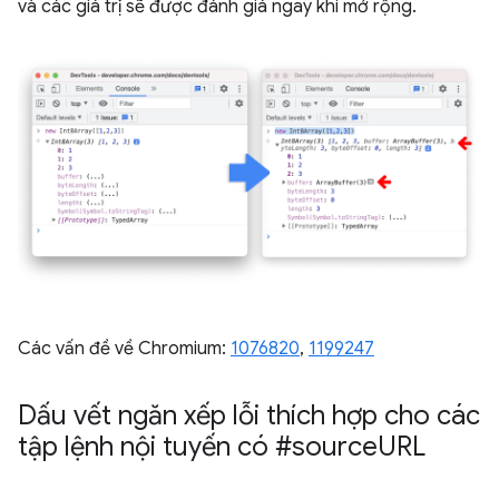
và các giá trị sẽ được đánh giá ngay khi mở rộng.
Các vấn đề về Chromium:
1076820
, ​​
1199247
Dấu vết ngăn xếp lỗi thích hợp cho các
tập lệnh nội tuyến có #source
URL