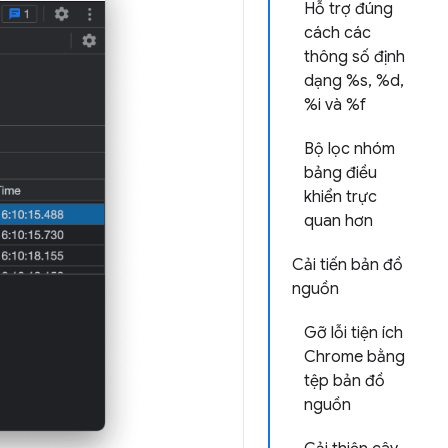
Hỗ trợ đúng
cách các
thông số định
dạng %s, %d,
%i và %f
Bộ lọc nhóm
bảng điều
khiển trực
quan hơn
Cải tiến bản đồ
nguồn
Gỡ lỗi tiện ích
Chrome bằng
tệp bản đồ
nguồn