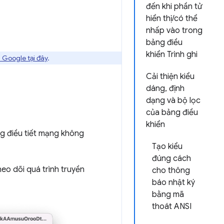
đến khi phần tử
hiển thị/có thể
nhấp vào trong
bảng điều
khiển Trình ghi
 Google tại đây
.
Cải thiện kiểu
dáng, định
dạng và bộ lọc
của bảng điều
khiển
ng điều tiết mạng không
Tạo kiểu
đúng cách
eo dõi quá trình truyền
cho thông
báo nhật ký
bằng mã
thoát ANSI