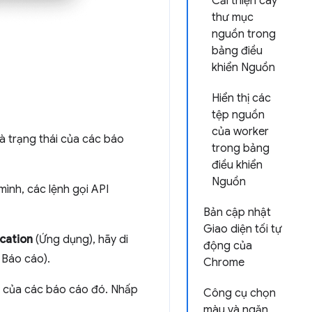
Cải thiện cây
thư mục
nguồn trong
bảng điều
khiển Nguồn
Hiển thị các
tệp nguồn
của worker
à trạng thái của các báo
trong bảng
điều khiển
Nguồn
mình, các lệnh gọi API
Bản cập nhật
Giao diện tối tự
cation
(Ứng dụng), hãy di
động của
 Báo cáo).
Chrome
i của các báo cáo đó. Nhấp
Công cụ chọn
màu và ngăn