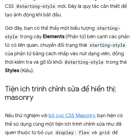
CSS
@starting-style
mới. Đây là quy tắc cần thiết để
tạo ảnh động khi bắt đầu.
Giờ đây, bạn có thể thấy một biểu tượng
starting-
style
trong cây
Elements
(Phần tử) bên cạnh các phần
tử có liên quan, chuyển đổi trạng thái
starting-style
của phần tử bằng cách nhấp vào nút dạng viên, đồng
thời kiểm tra và gỡ lỗi khối
@starting-style
trong thẻ
Styles
(Kiểu).
Tiện ích trình chỉnh sửa để hiển thị:
masonry
Nếu thử nghiệm với
bố cục CSS Masonry
, bạn hiện có
thể sử dụng cùng một tiện ích trình chỉnh sửa như đã
quen thuộc từ bố cục
display
:
flex
và
grid
để