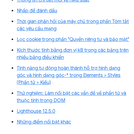
Nhấp để đánh dấu
Thời gian phản hồi của máy chủ trong phần Tóm tắt
các yêu cầu mạng
Lọc cookie trong phần "Quyền riêng tư và bảo mật"
Kích thước tính bằng đơn vị kB trong các bảng trên
nhiều bảng điều khiển
Tính năng tự động hoàn thành hỗ trợ hình dạng
góc và hình dạng góc-* trong Elements > Styles
(Phần tử > Kiểu)
Thử nghiệm: Làm nổi bật các vấn đề về phần tử và
thuộc tính trong DOM
Lighthouse 12.5.0
Những điểm nổi bật khác