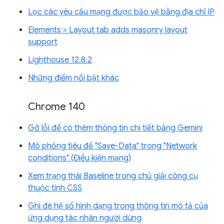
Lọc các yêu cầu mạng được bảo vệ bằng địa chỉ IP
Elements > Layout tab adds masonry layout
support
Lighthouse 12.8.2
Những điểm nổi bật khác
Chrome 140
Gỡ lỗi để có thêm thông tin chi tiết bằng Gemini
Mô phỏng tiêu đề "Save-Data" trong "Network
conditions" (Điều kiện mạng)
Xem trạng thái Baseline trong chú giải công cụ
thuộc tính CSS
Ghi đè hệ số hình dạng trong thông tin mô tả của
ứng dụng tác nhân người dùng