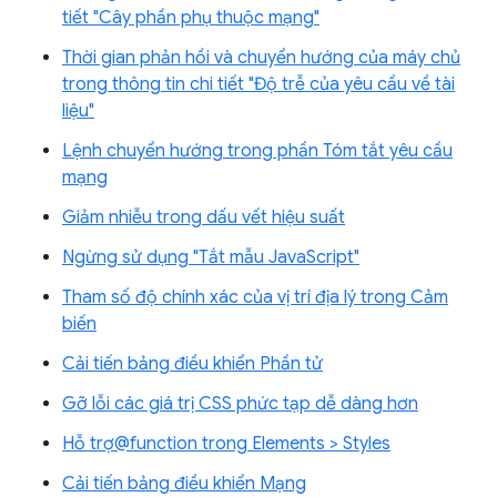
tiết "Cây phần phụ thuộc mạng"
Thời gian phản hồi và chuyển hướng của máy chủ
trong thông tin chi tiết "Độ trễ của yêu cầu về tài
liệu"
Lệnh chuyển hướng trong phần Tóm tắt yêu cầu
mạng
Giảm nhiễu trong dấu vết hiệu suất
Ngừng sử dụng "Tắt mẫu JavaScript"
Tham số độ chính xác của vị trí địa lý trong Cảm
biến
Cải tiến bảng điều khiển Phần tử
Gỡ lỗi các giá trị CSS phức tạp dễ dàng hơn
Hỗ trợ@function trong Elements > Styles
Cải tiến bảng điều khiển Mạng