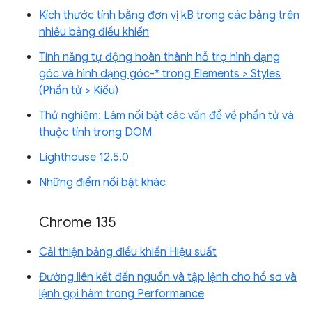
Kích thước tính bằng đơn vị kB trong các bảng trên
nhiều bảng điều khiển
Tính năng tự động hoàn thành hỗ trợ hình dạng
góc và hình dạng góc-* trong Elements > Styles
(Phần tử > Kiểu)
Thử nghiệm: Làm nổi bật các vấn đề về phần tử và
thuộc tính trong DOM
Lighthouse 12.5.0
Những điểm nổi bật khác
Chrome 135
Cải thiện bảng điều khiển Hiệu suất
Đường liên kết đến nguồn và tập lệnh cho hồ sơ và
lệnh gọi hàm trong Performance