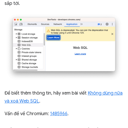
sắp tới.
Để biết thêm thông tin, hãy xem bài viết
Không dùng nữa
và xoá Web SQL
.
Vấn đề về Chromium:
1485966
.