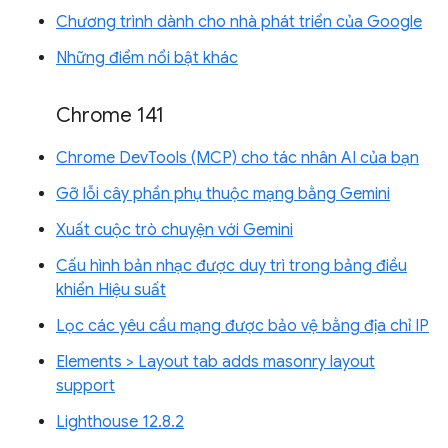
Chương trình dành cho nhà phát triển của Google
Những điểm nổi bật khác
Chrome 141
Chrome DevTools (MCP) cho tác nhân AI của bạn
Gỡ lỗi cây phần phụ thuộc mạng bằng Gemini
Xuất cuộc trò chuyện với Gemini
Cấu hình bản nhạc được duy trì trong bảng điều
khiển Hiệu suất
Lọc các yêu cầu mạng được bảo vệ bằng địa chỉ IP
Elements > Layout tab adds masonry layout
support
Lighthouse 12.8.2