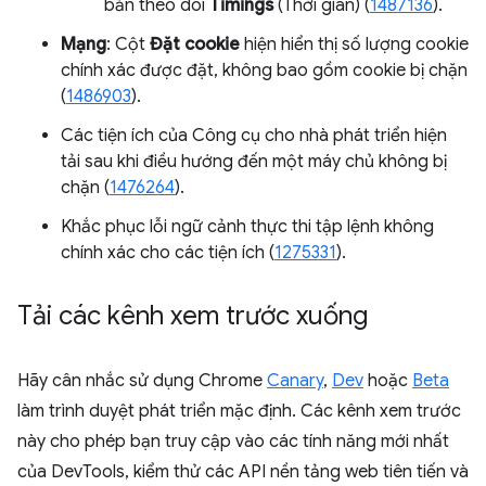
bản theo dõi
Timings
(Thời gian) (
1487136
).
Mạng
: Cột
Đặt cookie
hiện hiển thị số lượng cookie
chính xác được đặt, không bao gồm cookie bị chặn
(
1486903
).
Các tiện ích của Công cụ cho nhà phát triển hiện
tải sau khi điều hướng đến một máy chủ không bị
chặn (
1476264
).
Khắc phục lỗi ngữ cảnh thực thi tập lệnh không
chính xác cho các tiện ích (
1275331
).
Tải các kênh xem trước xuống
Hãy cân nhắc sử dụng Chrome
Canary
,
Dev
hoặc
Beta
làm trình duyệt phát triển mặc định. Các kênh xem trước
này cho phép bạn truy cập vào các tính năng mới nhất
của DevTools, kiểm thử các API nền tảng web tiên tiến và