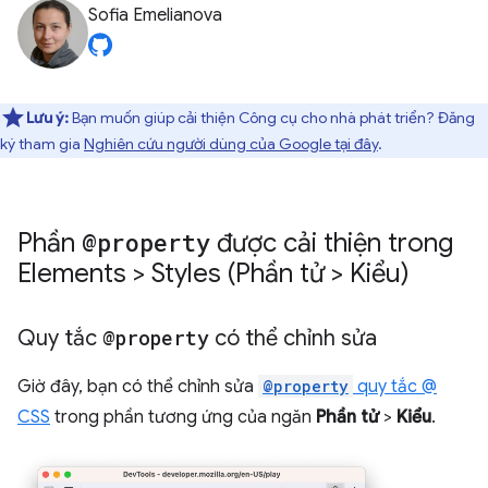
Sofia Emelianova
Lưu ý:
Bạn muốn giúp cải thiện Công cụ cho nhà phát triển? Đăng
ký tham gia
Nghiên cứu người dùng của Google tại đây
.
Phần
@property
được cải thiện trong
Elements > Styles (Phần tử > Kiểu)
Quy tắc
@property
có thể chỉnh sửa
Giờ đây, bạn có thể chỉnh sửa
@property
quy tắc @
CSS
trong phần tương ứng của ngăn
Phần tử
>
Kiểu
.