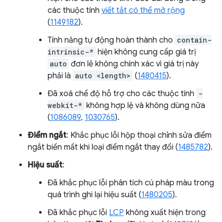
các thuộc tính
viết tắt có thể mở rộng
(
1149182
).
Tính năng tự động hoàn thành cho
contain-
intrinsic-*
hiện không cung cấp giá trị
auto
đơn lẻ không chính xác vì giá trị này
phải là
auto <length>
(
1480415
).
Đã xoá chế độ hỗ trợ cho các thuộc tính
-
webkit-*
không hợp lệ và không dùng nữa
(
1086089
,
1030765
).
Điểm ngắt
: Khắc phục lỗi hộp thoại chỉnh sửa điểm
ngắt biến mất khi loại điểm ngắt thay đổi (
1485782
).
Hiệu suất
:
Đã khắc phục lỗi phân tích cú pháp màu trong
quá trình ghi lại hiệu suất (
1480205
).
Đã khắc phục lỗi
LCP
không xuất hiện trong