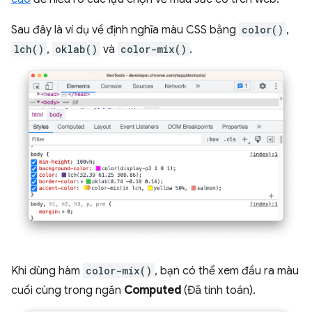
Sau đây là ví dụ về định nghĩa màu CSS bằng
color()
,
lch()
,
oklab()
và
color-mix()
.
Khi dùng hàm
color-mix()
, bạn có thể xem đầu ra màu
cuối cùng trong ngăn
Computed
(Đã tính toán).