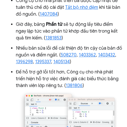
Công cụ cho nhà phát triển đã được cập nhật để
tuân thủ chế độ cài đặt
Tắt bộ nhớ đệm
khi tải bản
đồ nguồn. (
1407084
)
Giờ đây, bảng
Phần tử
sẽ tự động lấy tiêu điểm
ngay lập tức vào phần tử khớp đầu tiên trong kết
quả tìm kiếm. (
1381853
)
Nhiều bản sửa lỗi để cải thiện độ tin cậy của bản đồ
nguồn và điểm ngắt. (
508270
,
1403362
,
1403432
,
1396298
,
1395337
,
1405134
)
Để hỗ trợ gỡ lỗi tốt hơn, Công cụ cho nhà phát
triển hiện hỗ trợ việc đánh giá các biểu thức bằng
thành viên lớp riêng tư. (
1381806
)