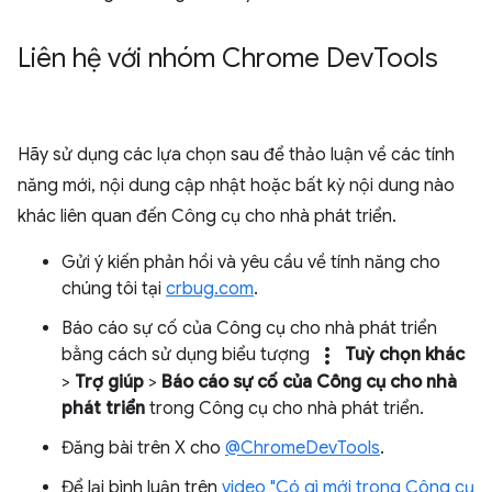
Liên hệ với nhóm Chrome Dev
Tools
Hãy sử dụng các lựa chọn sau để thảo luận về các tính
năng mới, nội dung cập nhật hoặc bất kỳ nội dung nào
khác liên quan đến Công cụ cho nhà phát triển.
Gửi ý kiến phản hồi và yêu cầu về tính năng cho
chúng tôi tại
crbug.com
.
Báo cáo sự cố của Công cụ cho nhà phát triển
more_vert
bằng cách sử dụng biểu tượng
Tuỳ chọn khác
>
Trợ giúp
>
Báo cáo sự cố của Công cụ cho nhà
phát triển
trong Công cụ cho nhà phát triển.
Đăng bài trên X cho
@ChromeDevTools
.
Để lại bình luận trên
video "Có gì mới trong Công cụ