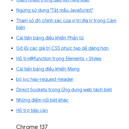
Ngừng sử dụng "Tắt mẫu JavaScript"
Tham số độ chính xác của vị trí địa lý trong Cảm
biến
Cải tiến bảng điều khiển Phần tử
Gỡ lỗi các giá trị CSS phức tạp dễ dàng hơn
Hỗ trợ@function trong Elements > Styles
Cải tiến bảng điều khiển Mạng
bộ lọc has-request-header
Direct Sockets trong Ứng dụng web tách biệt
Những điểm nổi bật khác
Hỗ trợ tiếp cận
Chrome 137