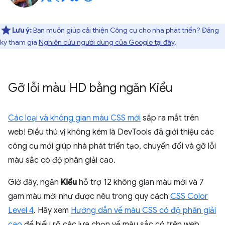
Lưu ý:
Bạn muốn giúp cải thiện Công cụ cho nhà phát triển? Đăng
ký tham gia
Nghiên cứu người dùng của Google tại đây
.
Gỡ lỗi màu HD bằng ngăn Kiểu
Các loại và không gian màu CSS mới
sắp ra mắt trên
web! Điều thú vị không kém là DevTools đã giới thiệu các
công cụ mới giúp nhà phát triển tạo, chuyển đổi và gỡ lỗi
màu sắc có độ phân giải cao.
Giờ đây, ngăn
Kiểu
hỗ trợ 12 không gian màu mới và 7
gam màu mới như được nêu trong quy cách
CSS Color
Level 4
. Hãy xem
Hướng dẫn về màu CSS có độ phân giải
cao
để hiểu rõ các lựa chọn về màu sắc có trên web.