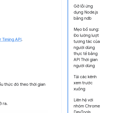
Gỡ lỗi ứng
dụng Node.js
bằng ndb
Mẹo bổ sung:
Đo lường lượt
 Timing API
.
tương tác của
người dùng
thực tế bằng
API Thời gian
người dùng
Tải các kênh
xem trước
ểu thức đó theo thời gian
xuống
Liên hệ với
ở ra.
nhóm Chrome
DevTools