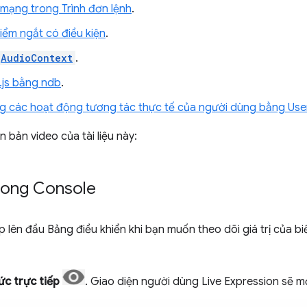
 mạng trong Trình đơn lệnh
.
ểm ngắt có điều kiện
.
AudioContext
.
.js bằng ndb
.
g các hoạt động tương tác thực tế của người dùng bằng User
 bản video của tài liệu này:
trong Console
p lên đầu Bảng điều khiển khi bạn muốn theo dõi giá trị của bi
ức trực tiếp
. Giao diện người dùng Live Expression sẽ m