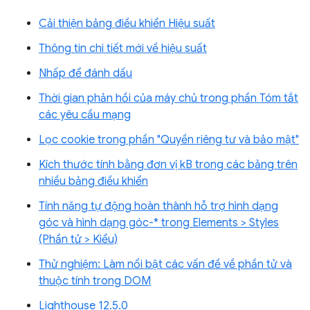
Cải thiện bảng điều khiển Hiệu suất
Thông tin chi tiết mới về hiệu suất
Nhấp để đánh dấu
Thời gian phản hồi của máy chủ trong phần Tóm tắt
các yêu cầu mạng
Lọc cookie trong phần "Quyền riêng tư và bảo mật"
Kích thước tính bằng đơn vị kB trong các bảng trên
nhiều bảng điều khiển
Tính năng tự động hoàn thành hỗ trợ hình dạng
góc và hình dạng góc-* trong Elements > Styles
(Phần tử > Kiểu)
Thử nghiệm: Làm nổi bật các vấn đề về phần tử và
thuộc tính trong DOM
Lighthouse 12.5.0