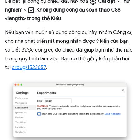
settings
Để bật lại công cụ chiều dài, hãy xoá
Cài đặt
>
Thử
check_box
nghiệm
>
Không dùng công cụ soạn thảo CSS
<length> trong thẻ Kiểu
.
Nếu bạn vẫn muốn sử dụng công cụ này, nhóm Công cụ
cho nhà phát triển rất mong nhận được ý kiến của bạn
và biết được công cụ đo chiều dài giúp bạn như thế nào
trong quy trình làm việc. Bạn có thể gửi ý kiến phản hồi
tại
crbug/1522657
.