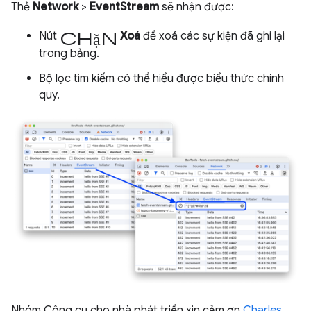
Thẻ
Network
>
EventStream
sẽ nhận được:
chặn
Nút
Xoá
để xoá các sự kiện đã ghi lại
trong bảng.
Bộ lọc tìm kiếm có thể hiểu được biểu thức chính
quy.
Nhóm Công cụ cho nhà phát triển xin cảm ơn
Charles