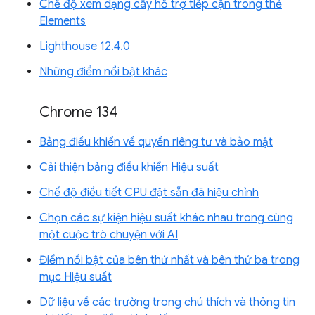
Chế độ xem dạng cây hỗ trợ tiếp cận trong thẻ
Elements
Lighthouse 12.4.0
Những điểm nổi bật khác
Chrome 134
Bảng điều khiển về quyền riêng tư và bảo mật
Cải thiện bảng điều khiển Hiệu suất
Chế độ điều tiết CPU đặt sẵn đã hiệu chỉnh
Chọn các sự kiện hiệu suất khác nhau trong cùng
một cuộc trò chuyện với AI
Điểm nổi bật của bên thứ nhất và bên thứ ba trong
mục Hiệu suất
Dữ liệu về các trường trong chú thích và thông tin