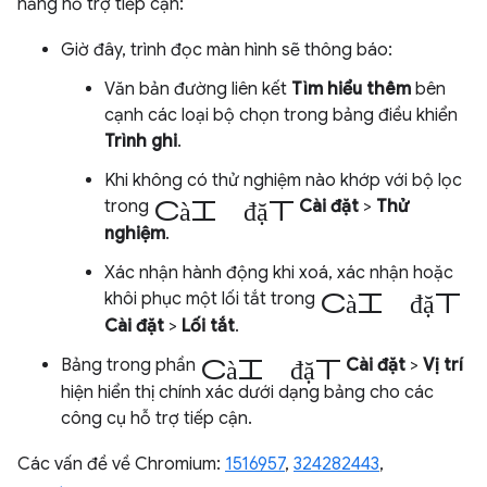
năng hỗ trợ tiếp cận:
Giờ đây, trình đọc màn hình sẽ thông báo:
Văn bản đường liên kết
Tìm hiểu thêm
bên
cạnh các loại bộ chọn trong bảng điều khiển
Trình ghi
.
Khi không có thử nghiệm nào khớp với bộ lọc
cài đặt
trong
Cài đặt
>
Thử
nghiệm
.
Xác nhận hành động khi xoá, xác nhận hoặc
cài đặt
khôi phục một lối tắt trong
Cài đặt
>
Lối tắt
.
cài đặt
Bảng trong phần
Cài đặt
>
Vị trí
hiện hiển thị chính xác dưới dạng bảng cho các
công cụ hỗ trợ tiếp cận.
Các vấn đề về Chromium:
1516957
,
324282443
,