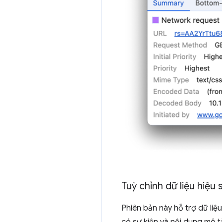
Tuỳ chỉnh dữ liệu hiệ
Phiên bản này hỗ trợ dữ liệ
có sự kiện và nội dung mô tả