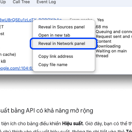
u suất bằng API có khả năng mở rộng
u tiện ích cho bảng điều khiển
Hiệu suất
. Giờ đây, bạn có thể 
 chú thích vào dấu vết hiệu suất, thông tin chi tiết vào thẻ
Tó