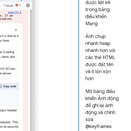
được liệt kê
trong bảng
điều khiển
Mạng
Ảnh chụp
nhanh heap
nhanh hơn với
các thẻ HTML
được đặt tên
và ít lộn xộn
hơn
Mở bảng điều
khiển Ảnh động
để ghi lại ảnh
động và chỉnh
sửa
@keyframes