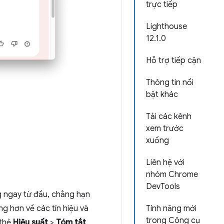
trực tiếp
Lighthouse
12.1.0
Hỗ trợ tiếp cận
Thông tin nổi
bật khác
Tải các kênh
xem trước
xuống
Liên hệ với
nhóm Chrome
DevTools
ng ngay từ đầu, chẳng hạn
ng hơn về các tín hiệu và
Tính năng mới
trong Công cụ
thẻ
Hiệu suất
>
Tóm tắt