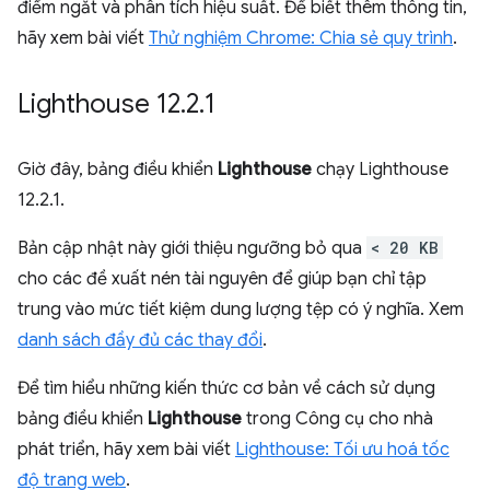
điểm ngắt và phân tích hiệu suất. Để biết thêm thông tin,
hãy xem bài viết
Thử nghiệm Chrome: Chia sẻ quy trình
.
Lighthouse 12
.
2
.
1
Giờ đây, bảng điều khiển
Lighthouse
chạy Lighthouse
12.2.1.
Bản cập nhật này giới thiệu ngưỡng bỏ qua
< 20 KB
cho các đề xuất nén tài nguyên để giúp bạn chỉ tập
trung vào mức tiết kiệm dung lượng tệp có ý nghĩa. Xem
danh sách đầy đủ các thay đổi
.
Để tìm hiểu những kiến thức cơ bản về cách sử dụng
bảng điều khiển
Lighthouse
trong Công cụ cho nhà
phát triển, hãy xem bài viết
Lighthouse: Tối ưu hoá tốc
độ trang web
.