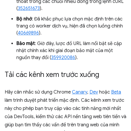
thoát trong các chuỗi nhiều dòng trong lệnh cURL
(
352651673
).
Bộ nhớ
: Đã khắc phục lựa chọn mặc định trên các
trang có worker dịch vụ, hiện đã chọn luồng chính
(
40669896
).
Bảo mật
: Giờ đây, lược đồ URL làm nổi bật sẽ cập
nhật chính xác khi giai đoạn bảo mật của một
nguồn thay đổi (
359920086
).
Tải các kênh xem trước xuống
Hãy cân nhắc sử dụng Chrome
Canary
,
Dev
hoặc
Beta
làm trình duyệt phát triển mặc định. Các kênh xem trước
này cho phép bạn truy cập vào các tính năng mới nhất
của DevTools, kiểm thử các API nền tảng web tiên tiến và
giúp bạn tìm thấy các vấn đề trên trang web của mình