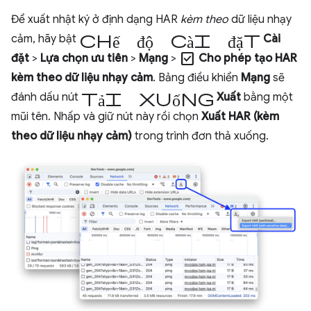
Để xuất nhật ký ở định dạng HAR
kèm theo
dữ liệu nhạy
chế độ cài đặt
cảm, hãy bật
Cài
check_box
đặt
>
Lựa chọn ưu tiên
>
Mạng
>
Cho phép tạo HAR
kèm theo dữ liệu nhạy cảm
. Bảng điều khiển
Mạng
sẽ
tải xuống
đánh dấu nút
Xuất
bằng một
mũi tên. Nhấp và giữ nút này rồi chọn
Xuất HAR (kèm
theo dữ liệu nhạy cảm)
trong trình đơn thả xuống.