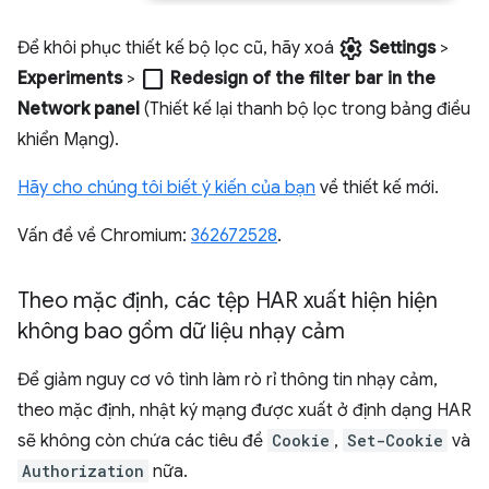
settings
Để khôi phục thiết kế bộ lọc cũ, hãy xoá
Settings
>
check_box_outline_blank
Experiments
>
Redesign of the filter bar in the
Network panel
(Thiết kế lại thanh bộ lọc trong bảng điều
khiển Mạng).
Hãy cho chúng tôi biết ý kiến của bạn
về thiết kế mới.
Vấn đề về Chromium:
362672528
.
Theo mặc định
,
các tệp HAR xuất hiện hiện
không bao gồm dữ liệu nhạy cảm
Để giảm nguy cơ vô tình làm rò rỉ thông tin nhạy cảm,
theo mặc định, nhật ký mạng được xuất ở định dạng HAR
sẽ không còn chứa các tiêu đề
Cookie
,
Set-Cookie
và
Authorization
nữa.