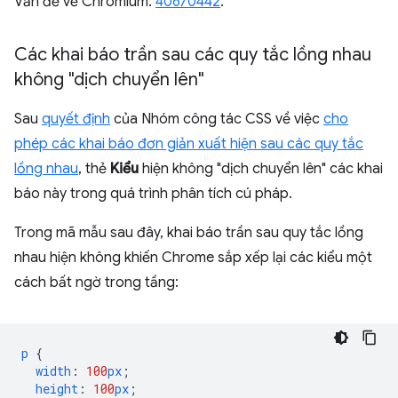
Vấn đề về Chromium:
40670442
.
Các khai báo trần sau các quy tắc lồng nhau
không "dịch chuyển lên"
Sau
quyết định
của Nhóm công tác CSS về việc
cho
phép các khai báo đơn giản xuất hiện sau các quy tắc
lồng nhau
, thẻ
Kiểu
hiện không "dịch chuyển lên" các khai
báo này trong quá trình phân tích cú pháp.
Trong mã mẫu sau đây, khai báo trần sau quy tắc lồng
nhau hiện không khiến Chrome sắp xếp lại các kiểu một
cách bất ngờ trong tầng:
p
{
width
:
100
px
;
height
:
100
px
;