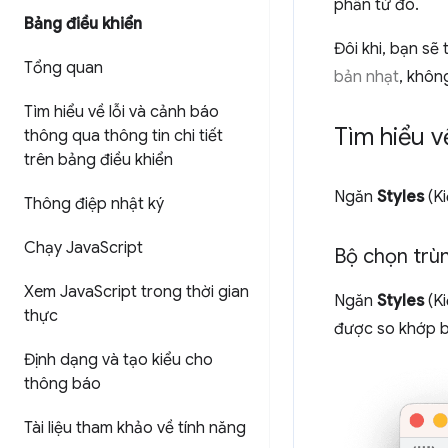
phần tử đó.
Bảng điều khiển
Đôi khi, bạn sẽ
Tổng quan
bản nhạt
, khôn
Tìm hiểu về lỗi và cảnh báo
Tìm hiểu v
thông qua thông tin chi tiết
trên bảng điều khiển
Ngăn
Styles
(Ki
Thông điệp nhật ký
Chạy Java
Script
Bộ chọn trù
Xem Java
Script trong thời gian
Ngăn
Styles
(Ki
thực
được so khớp 
Định dạng và tạo kiểu cho
thông báo
Tài liệu tham khảo về tính năng