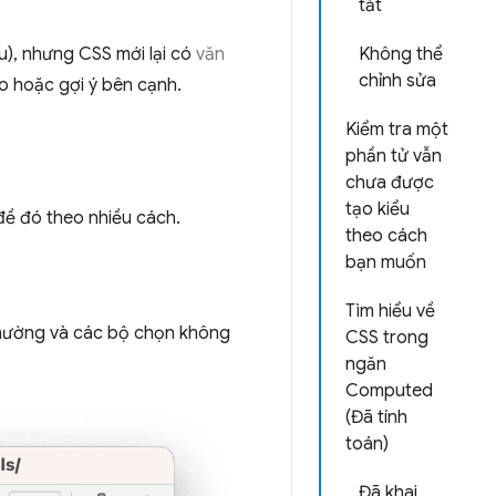
tắt
u), nhưng CSS mới lại có
văn
Không thể
chỉnh sửa
o hoặc gợi ý bên cạnh.
Kiểm tra một
phần tử vẫn
chưa được
tạo kiểu
 đề đó theo nhiều cách.
theo cách
bạn muốn
Tìm hiểu về
thường và các bộ chọn không
CSS trong
ngăn
Computed
(Đã tính
toán)
Đã khai