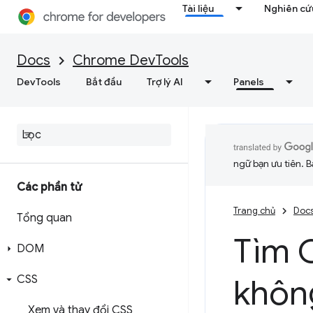
Tài liệu
Nghiên cứu
Docs
Chrome DevTools
DevTools
Bắt đầu
Trợ lý AI
Panels
ngữ bạn ưu tiên. B
Các phần tử
Trang chủ
Doc
Tổng quan
Tìm 
DOM
CSS
khôn
Xem và thay đổi CSS