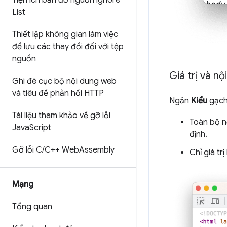
Tiện ích bản đồ nguồn ignore
List
Thiết lập không gian làm việc
để lưu các thay đổi đối với tệp
nguồn
Giá trị và n
Ghi đè cục bộ nội dung web
và tiêu đề phản hồi HTTP
Ngăn
Kiểu
gạch
Tài liệu tham khảo về gỡ lỗi
Toàn bộ nộ
Java
Script
định.
Gỡ lỗi C
/
C++ Web
Assembly
Chỉ giá tr
Mạng
Tổng quan