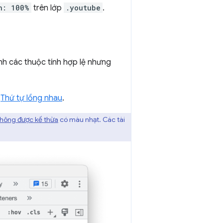
h: 100%
trên lớp
.youtube
.
h các thuộc tính hợp lệ nhưng
i
Thứ tự lồng nhau
.
không được kế thừa
có màu nhạt. Các tài