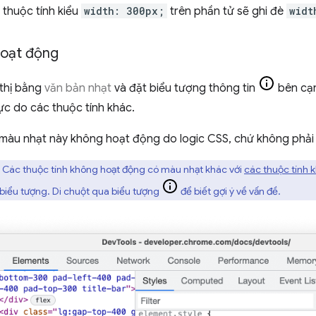
, thuộc tính kiểu
width: 300px;
trên phần tử sẽ ghi đè
widt
hoạt động
 thị bằng
văn bản nhạt
và đặt biểu tượng thông tin
bên cạn
ực do các thuộc tính khác.
 màu nhạt này không hoạt động do logic CSS, chứ không phả
:
Các thuộc tính không hoạt động có màu nhạt khác với
các thuộc tính 
biểu tượng. Di chuột qua biểu tượng
để biết gợi ý về vấn đề.