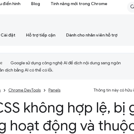
 điển hình
Blog
Tính năng mới trong Chrome
Cài đặt
Hỗ trợ tiếp cận
Dành cho nhân viên hỗ trợ
Google sử dụng công nghệ AI để dịch nội dung sang ngôn
ản dịch bằng AI có thể có lỗi.
s
Chrome DevTools
Panels
Thông tin này có hữu
CSS không hợp lệ
,
bị 
g hoạt động và thuộc