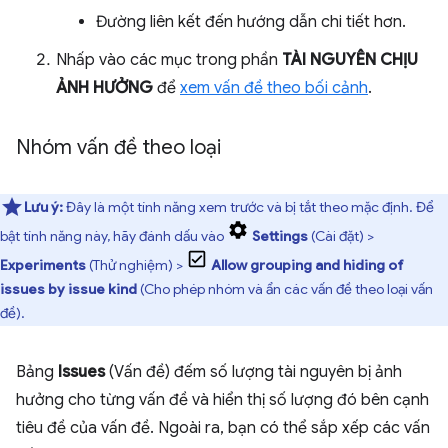
Đường liên kết đến hướng dẫn chi tiết hơn.
Nhấp vào các mục trong phần
TÀI NGUYÊN CHỊU
ẢNH HƯỞNG
để
xem vấn đề theo bối cảnh
.
Nhóm vấn đề theo loại
Lưu ý:
Đây là một tính năng xem trước và bị tắt theo mặc định. Để
bật tính năng này, hãy đánh dấu vào
Settings
(Cài đặt) >
Experiments
(Thử nghiệm) >
Allow grouping and hiding of
issues by issue kind
(Cho phép nhóm và ẩn các vấn đề theo loại vấn
đề).
Bảng
Issues
(Vấn đề) đếm số lượng tài nguyên bị ảnh
hưởng cho từng vấn đề và hiển thị số lượng đó bên cạnh
tiêu đề của vấn đề. Ngoài ra, bạn có thể sắp xếp các vấn